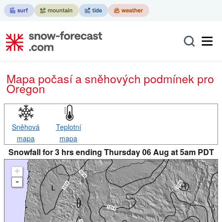
Mapa počasí a sněhových podmínek pro
Oregon
Sněhová
Teplotní
mapa
mapa
Snowfall for 3 hrs ending Thursday 06 Aug at 5am PDT
+
-