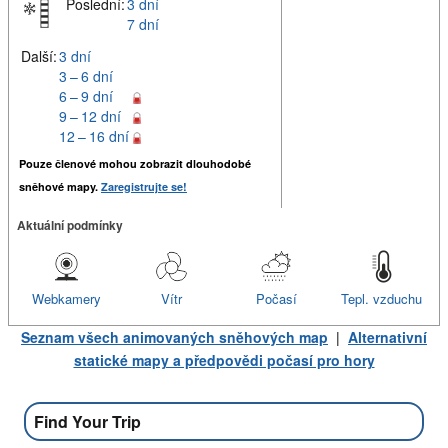
Poslední:
3 dní
7 dní
Další:
3 dní
3 – 6 dní
6 – 9 dní
9 – 12 dní
12 – 16 dní
Pouze členové mohou zobrazit dlouhodobé
sněhové mapy.
Zaregistrujte se!
Aktuální podmínky
Webkamery
Vítr
Počasí
Tepl. vzduchu
Seznam všech animovaných sněhových map
|
Alternativní
statické mapy a předpovědi počasí pro hory
Find Your Trip