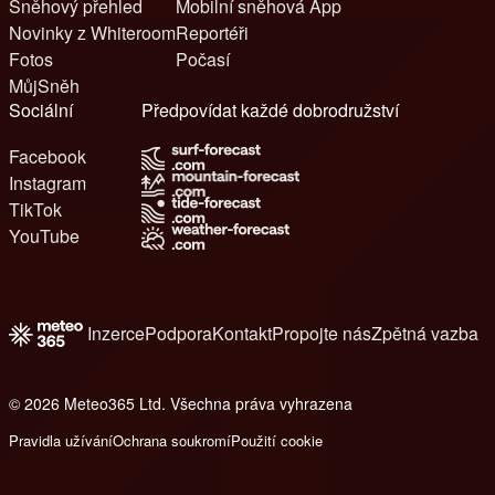
Sněhový přehled
Mobilní sněhová App
Novinky z Whiteroom
Reportéři
Fotos
Počasí
MůjSněh
Sociální
Předpovídat každé dobrodružství
Facebook
Instagram
TikTok
YouTube
Inzerce
Podpora
Kontakt
Propojte nás
Zpětná vazba
© 2026 Meteo365 Ltd. Všechna práva vyhrazena
6
Pravidla užívání
Ochrana soukromí
Použití cookie