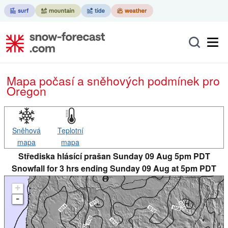
Mapa počasí a sněhových podmínek pro
Oregon
Sněhová
Teplotní
mapa
mapa
Střediska hlásící prašan Sunday 09 Aug 5pm PDT
Snowfall for 3 hrs ending Sunday 09 Aug at 5pm PDT
+
-