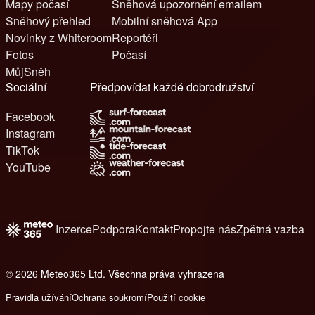
Mapy počasí
Sněhová upozornění emailem
Sněhový přehled
Mobilní sněhová App
Novinky z Whiteroom
Reportéři
Fotos
Počasí
MůjSněh
Sociální
Předpovídat každé dobrodružství
Facebook
Instagram
TikTok
YouTube
Inzerce
Podpora
Kontakt
Propojte nás
Zpětná vazba
© 2026 Meteo365 Ltd. Všechna práva vyhrazena
6
Pravidla užívání
Ochrana soukromí
Použití cookie