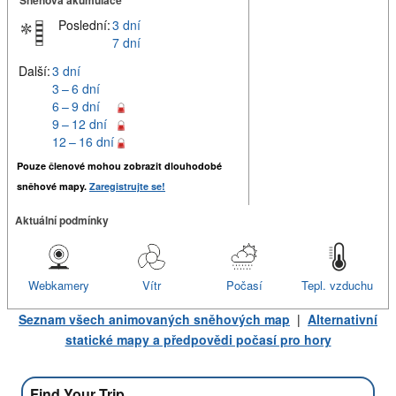
Poslední:
3 dní
7 dní
Další:
3 dní
3 – 6 dní
6 – 9 dní
9 – 12 dní
12 – 16 dní
Pouze členové mohou zobrazit dlouhodobé
sněhové mapy.
Zaregistrujte se!
Aktuální podmínky
Webkamery
Vítr
Počasí
Tepl. vzduchu
Seznam všech animovaných sněhových map
|
Alternativní
statické mapy a předpovědi počasí pro hory
Find Your Trip