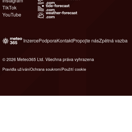
Instagram
TikTok
YouTube
Inzerce
Podpora
Kontakt
Propojte nás
Zpětná vazba
© 2026 Meteo365 Ltd. Všechna práva vyhrazena
6
Pravidla užívání
Ochrana soukromí
Použití cookie