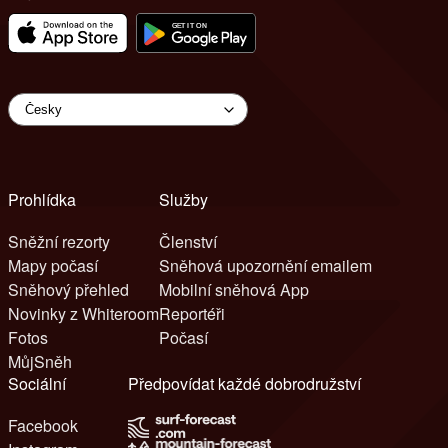
Prohlídka
Služby
Sněžní rezorty
Členství
Mapy počasí
Sněhová upozornění emailem
Sněhový přehled
Mobilní sněhová App
Novinky z Whiteroom
Reportéři
Fotos
Počasí
MůjSněh
Sociální
Předpovídat každé dobrodružství
Facebook