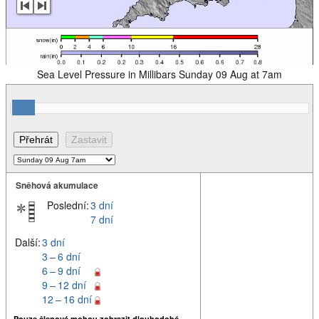
Sea Level Pressure in Millibars Sunday 09 Aug at 7am
Sněhová akumulace
Poslední:
3 dní
7 dní
Další:
3 dní
3 – 6 dní
6 – 9 dní
9 – 12 dní
12 – 16 dní
Pouze členové mohou zobrazit dlouhodobé