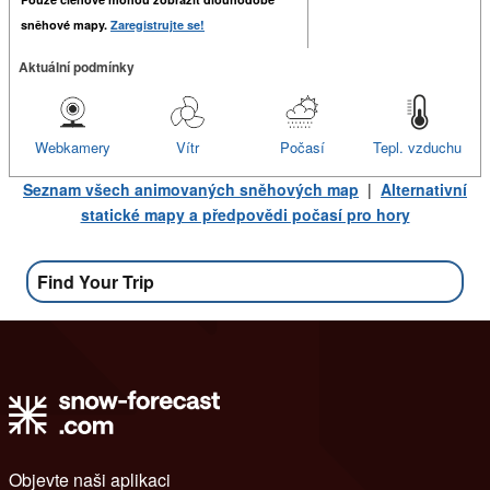
sněhové mapy.
Zaregistrujte se!
Aktuální podmínky
Webkamery
Vítr
Počasí
Tepl. vzduchu
Seznam všech animovaných sněhových map
|
Alternativní
statické mapy a předpovědi počasí pro hory
Find Your Trip
Objevte naši aplikaci