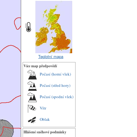
Teplotní mapa
Více map předpovědí
Počasí (horní vlek)
Počasí (střed hory)
Počasí (spodní vlek)
Vítr
Oblak
Hlášené sněhové podmínky