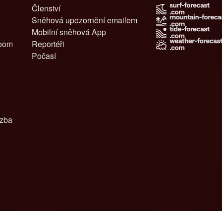
Členství
Sněhová upozornění emailem
Mobilní sněhová App
room
Reportéři
Počasí
azba