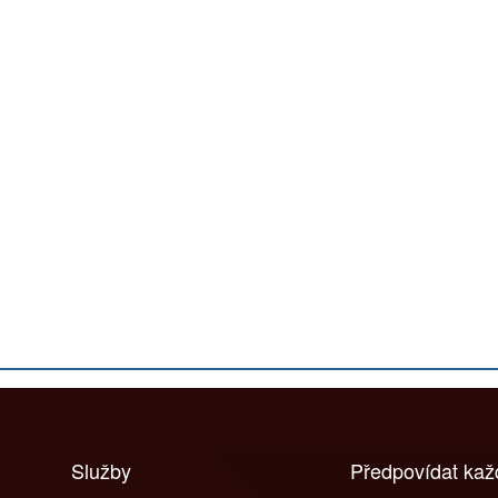
Služby
Předpovídat ka