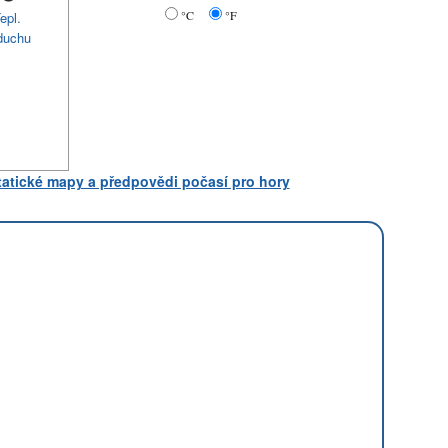
°C
°F
epl.
duchu
statické mapy a předpovědi počasí pro hory