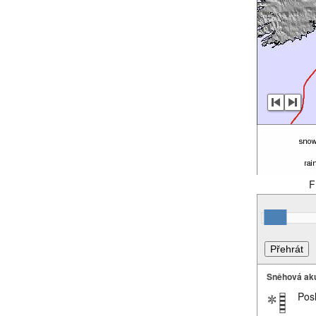
F
Sněhová ak
Pos