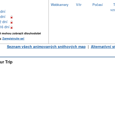
Webkamery
Vítr
Počasí
T
vz
 dní
 dní
2 dní
16 dní
é mohou zobrazit dlouhodobé
y.
Zaregistrujte se!
Seznam všech animovaných sněhových map
|
Alternativní 
ur Trip