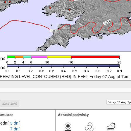
REEZING LEVEL CONTOURED (RED) IN FEET Friday 07 Aug at 7pm
umulace
Aktuální podmínky
lední:
3 dní
7 dní