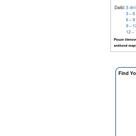
Další:
3 dní
3 – 6
6 – 9
9 – 1
12 – 
Pouze členov
sněhové map
Find Yo