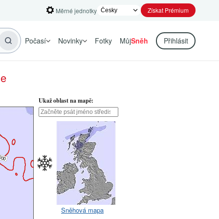
Získat Prémium
Měrné jednotky
Počasí
Novinky
Fotky
Můj
Sněh
Přihlásit
ie
Ukaž oblast na mapě:
Sněhová mapa