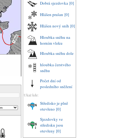
Dobrá sjezdovka
[0]
Hlášen prašan
[0]
Hlášen nový sníh
[0]
Hloubka sněhu na
horním vleku
Hloubka sněhu dole
hloubka čerstvého
sněhu
Počet dní od
posledního sněžení
Ukaž kde:
Středisko je plně
otevřeno
[0]
Sjezdovky ve
středisku jsou
otevřeny
[0]