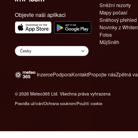
Sněžní rezorty
Mapy počasí
Objevte naši aplikaci
Sněhový přehled
Novinky z White
Fotos
MůjSněh
Inzerce
Podpora
Kontakt
Propojte nás
Zpětná v
© 2026 Meteo365 Ltd. Všechna práva vyhrazena
6
Pravidla užívání
Ochrana soukromí
Použití cookie