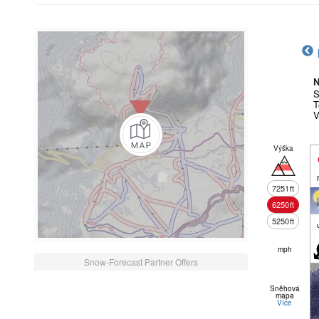
N
S
T
V
Výška
7251
ft
6250
ft
5250
ft
mph
Snow-Forecast Partner Offers
Sněhová
mapa
Více