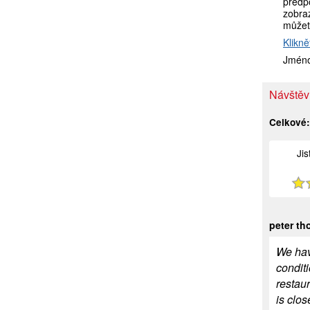
předp
zobraz
můžet
Klikně
Jméno
Návštěvn
Celkové
Ji
peter t
We have
conditi
restau
is clo