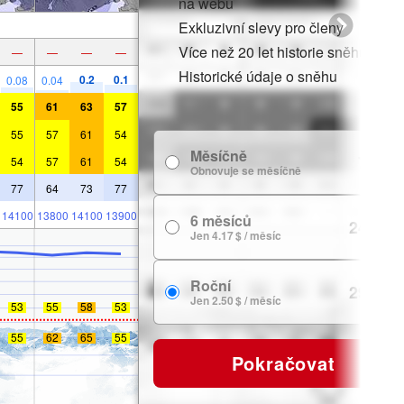
na webu
Exkluzivní slevy pro členy
Více než 20 let historie sněhu
—
—
—
—
Historické údaje o sněhu
0.2
0.1
0.08
0.04
55
61
63
57
55
57
61
54
Měsíčně
7.99 $
54
57
61
54
Obnovuje se měsíčně
77
64
73
77
14100
13800
14100
13900
6 měsíců
24.99 $
Jen 4.17 $ / měsíc
Roční
29.99 $
Jen 2.50 $ / měsíc
53
55
58
53
55
62
65
55
Pokračovat