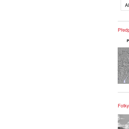
A
Předp
P
Fotky