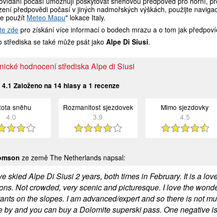
ovídaní počasí umožňují poskytovat sněhovou předpověď pro horní, pro
ení předpovědi počasí v jiných nadmořských výškách, použijte navigaci
e použít
Meteo Mapu
" lokace Italy.
te zde
pro získání více informací o bodech mrazu a o tom jak předpoví
 střediska se také může psát jako
Alpe Di Siusi
.
ické hodnocení střediska Alpe di Siusi
:
4.1
Založeno na
14
hlasy a
1
recenze
stota sněhu
Rozmanitost sjezdovek
Mimo sjezdovky
4.0
3.9
4.5
homson
ze země The Netherlands napsal:
 skied Alpe Di Siusi 2 years, both times in February. It is a lov
ons. Not crowded, very scenic and picturesque. I love the wonder
rants on the slopes. I am advanced/expert and so there is not m
se by and you can buy a Dolomite superski pass. One negative is,