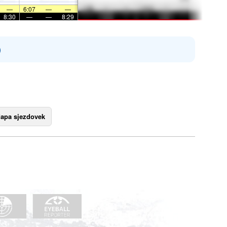
—
6:07
—
—
8:30
—
—
8:29
)
apa sjezdovek