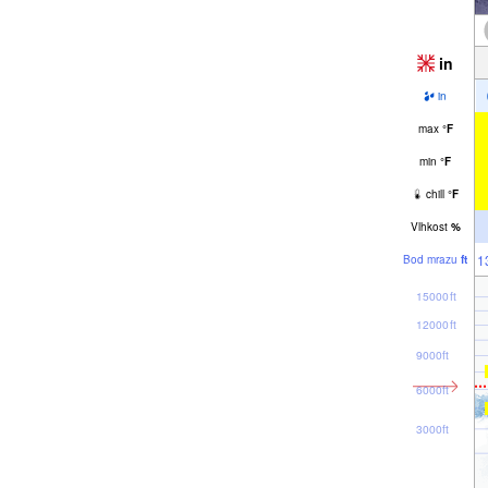
in
in
max
°
F
min
°
F
chill
°
F
Vlhkost
%
1
Bod mrazu
ft
15000ft
12000ft
9000ft
6000ft
3000ft