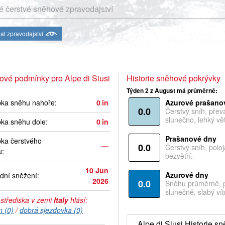
 čerstvé sněhové zpravodajství
at zpravodajství
vé podmínky pro Alpe di Siusi
Historie sněhové pokrývky
Týden 2 z August má průměrně:
bka sněhu nahoře:
0
in
Azurové prašano
0.0
Čerstvý sníh, pře
slunečno, lehký vět
ka sněhu dole:
0
in
Prašanové dny
ka čerstvého
—
0.0
Čerstvý sníh, polo
u:
bezvětří.
10 Jun
Azurové dny
dní sněžení:
2026
0.0
Sněhu průměrně, 
slunečně, slabý vítr
 střediska v zemi
Italy
hlásí:
n (0)
/
dobrá sjezdovka (0)
Alpe di Siusi Historie s