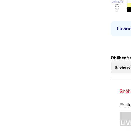
Lvl moře
Lavíno
Oblíbené s
Sněhové
Sněh
Posle