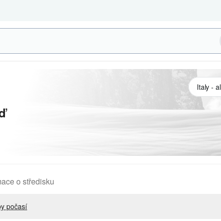
ď
mace o středisku
y počasí