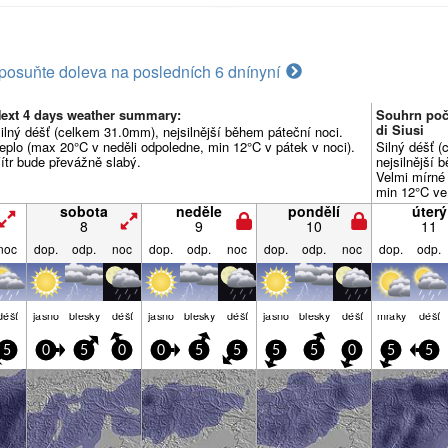
posuňte doleva na posledních 6 dní
nyní
ext 4 days weather summary:
Souhrn poča
di Siusi
ilný déšť (celkem 31.0mm), nejsilnější během páteční noci.
eplo (max 20°C v neděli odpoledne, min 12°C v pátek v noci).
Silný déšť 
ítr bude převážně slabý.
nejsilnější 
Velmi mírné
min 12°C ve 
převážně sl
sobota
neděle
pondělí
úterý
8
9
10
11
noc
dop.
odp.
noc
dop.
odp.
noc
dop.
odp.
noc
dop.
odp.
déšť
jasno
blesky
déšť
jasno
blesky
déšť
jasno
blesky
déšť
mraky
déšť
5
0
5
0
0
5
5
5
5
0
5
5