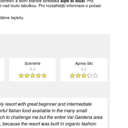
střední a dolní stanice střediska
Alpe di Siusi
. Pro
 nad touto tabulkou. Pro rozsáhlejší informace o počasí
dáme teplotu.
Scenérie
Apres-Ski
5.0
3.2
ely resort with great beginner and intermediate
ful Italian food available in the many small
uch to challenge me but the entire Val Gardena area
 because the resort was built in organic fashion