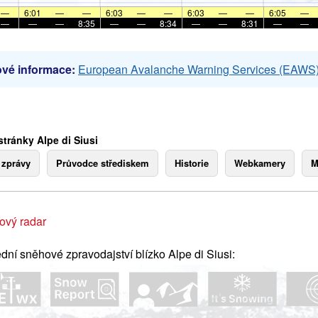
—
6:01
—
—
6:03
—
—
6:03
—
—
6:05
—
—
—
—
8:35
—
—
8:34
—
—
8:31
—
—
vé informace:
European Avalanche Warning Services (EAWS
tránky Alpe di Siusi
 zprávy
Průvodce střediskem
Historie
Webkamery
M
ový radar
dní sněhové zpravodajství blízko Alpe di Siusi: