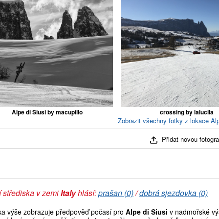
Alpe di Siusi by macupillo
crossing by lalucila
Zobrazit všechny fotky z lokace Alp
Přidat novou fotograf
 střediska v zemi
Italy
hlásí:
prašan (0)
/
dobrá sjezdovka (0)
ka výše zobrazuje předpověď počasí pro
Alpe di Siusi
v nadmořské výš