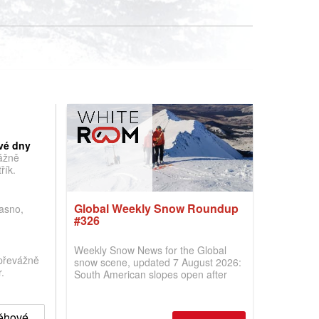
vé dny
vážně
řík.
Global Weekly Snow Roundup
jasno,
#326
Weekly Snow News for the Global
převážně
snow scene, updated 7 August 2026:
.
South American slopes open after
huge snowfalls, New Zealand posts
best conditions of season so far,
Australian areas open most terrain of
něhové