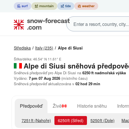
Střediska
Italy
(235)
Alpe di Siusi
Šířka/délka:
46.54° N
11.61° E
Alpe di Siusi
sněhová předpově
Sněhová předpověď pro Alpe Di Siusi na
6250
ft
nadmořská výška
Vydáno:
7 pm 07 Aug 2026
(místního času)
Sněhová předpověď aktualizována v
02
hod
29
min
Předpověď
Živě
Historie sněhu
Infor
7251
ft
(Nahoře)
6250
ft
(Střed)
5250
ft
(Dole)
Map