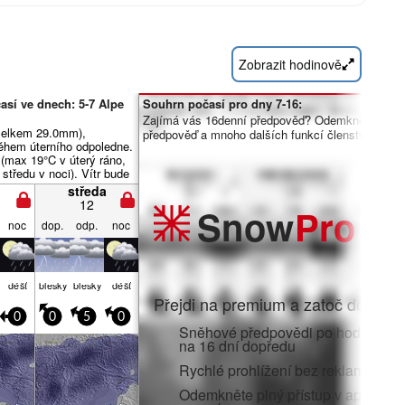
Zobrazit hodinově
sí ve dnech: 5-7 Alpe
Souhrn počasí pro dny 7-16:
Zajímá vás 16denní předpověď? Odemkněte úpln
(celkem 29.0mm),
předpověď a mnoho dalších funkcí členstvím Pro.
během úterního odpoledne.
 (max 19°C v úterý ráno,
středu v noci). Vítr bude
abý.
středa
12
Snow
Pro
noc
dop.
odp.
noc
déšť
blesky
blesky
déšť
Přejdi na premium a zatoč do:
0
0
5
0
Sněhové předpovědi po hodinách 
na 16 dní dopředu
Rychlé prohlížení bez reklam
Odemkněte plný přístup v aplikaci i