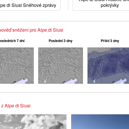
lpe di Siusi Sněhové zprávy
pokrývky
ověď sněžení pro Alpe di Siusi
osledních 7 dní
Poslední 3 dny
Příští 3 dny
 z Alpe di Siusi