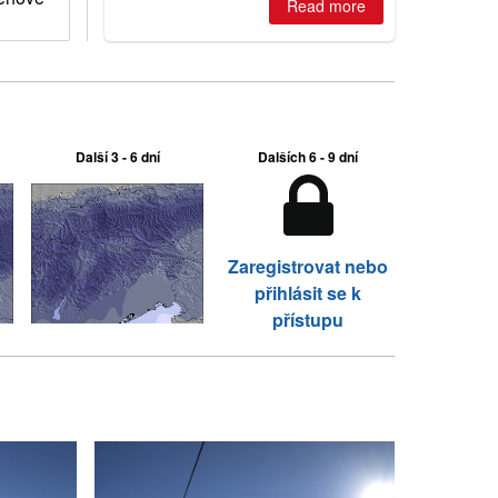
2026, northern hemisphere down to
Read more
two outdoor areas still open.
Další 3 - 6 dní
Dalších 6 - 9 dní
Zaregistrovat nebo
přihlásit se k
přístupu