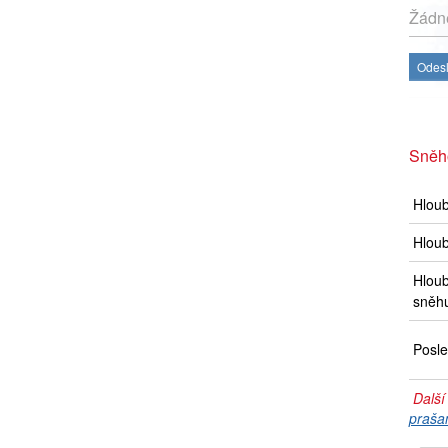
Žádné
Odesl
Sněho
Hlou
Hloub
Hloub
sněh
Posle
Další
praša