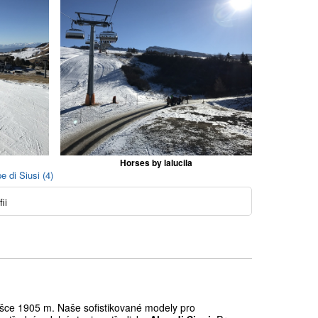
Horses by lalucila
e di Siusi (4)
ii
ce 1905 m. Naše sofistikované modely pro