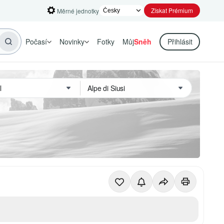
Získat Prémium
Měrné jednotky
Počasí
Novinky
Fotky
Můj
Sněh
Přihlásit