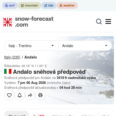
Italy
(235)
Andalo
Šířka/délka:
46.16° N
11.00° E
Andalo
sněhová předpověď
Sněhová předpověď pro Andalo na
3419
ft
nadmořská výška
Vydáno:
7 pm 06 Aug 2026
(místního času)
Sněhová předpověď aktualizována v
04
hod
28
min