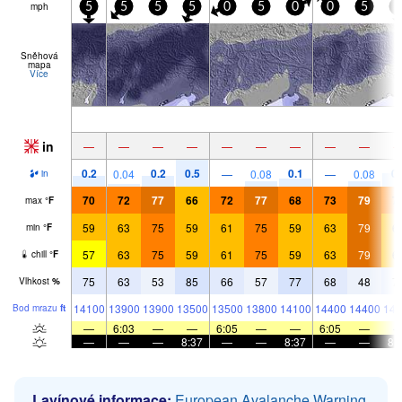
mph
5
5
5
5
0
5
0
0
5
5
Sněhová
mapa
Více
in
—
—
—
—
—
—
—
—
—
0.2
0.2
0.5
0.1
0.
0.04
—
0.08
—
0.08
in
70
72
77
66
72
77
68
73
79
7
max
°
F
59
63
75
59
61
75
59
63
79
6
min
°
F
57
63
75
59
61
75
59
63
79
6
chill
°
F
75
63
53
85
66
57
77
68
48
7
Vlhkost
%
14100
13900
13900
13500
13500
13800
14100
14400
14400
141
Bod mrazu
ft
—
6:03
—
—
6:05
—
—
6:05
—
—
—
—
8:37
—
—
8:37
—
—
8:
Lavínové informace:
European Avalanche Warning