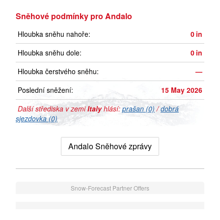
Sněhové podmínky pro Andalo
Hloubka sněhu nahoře:
0
in
Hloubka sněhu dole:
0
in
Hloubka čerstvého sněhu:
—
Poslední sněžení:
15 May 2026
Další střediska v zemi
Italy
hlásí:
prašan (0)
/
dobrá
sjezdovka (0)
Andalo Sněhové zprávy
Snow-Forecast Partner Offers