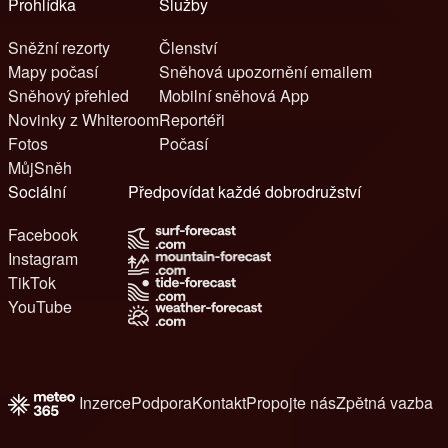
Prohlídka
Služby
Sněžní rezorty
Členství
Mapy počasí
Sněhová upozornění emailem
Sněhový přehled
Mobilní sněhová App
Novinky z Whiteroom
Reportéři
Fotos
Počasí
MůjSněh
Sociální
Předpovídat každé dobrodružství
Facebook
Instagram
TikTok
YouTube
Inzerce
Podpora
Kontakt
Propojte nás
Zpětná vazba