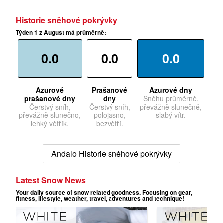
Historie sněhové pokrývky
Týden 1 z August má průměrně:
0.0
0.0
0.0
Azurové
Prašanové
Azurové dny
prašanové dny
dny
Sněhu průměrně,
Čerstvý sníh,
Čerstvý sníh,
převážně slunečně,
převážně slunečno,
polojasno,
slabý vítr.
lehký větřík.
bezvětří.
Andalo Historie sněhové pokrývky