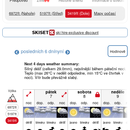
Předpověď
Živě
Historie sněhu
Informace o středisku
6972
ft
(Nahoře)
5197
ft
(Střed)
3419
ft
(Dole)
Mapy počasí
ski hire exclusive discount
posledních 6 dní
nyní
Hodinově
Next 4 days weather summary:
Silný déšť (celkem 29.0mm), nejsilnější během páteční noci.
Teplo (max 26°C v neděli odpoledne, min 15°C ve čtvrtek v
noci). Vítr bude převážně slabý.
Výška
pátek
sobota
neděle
7
8
9
noc
dop.
odp.
noc
dop.
odp.
noc
dop.
odp.
no
6972
ft
5197
ft
3419
ft
déšť
blesky
blesky
déšť
jasno
blesky
déšť
jasno
blesky
dé