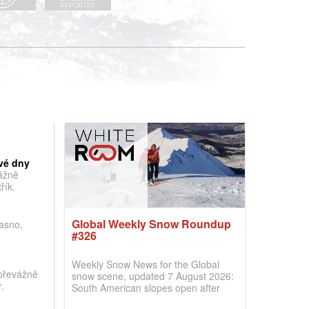
vé dny
vážně
řík.
Global Weekly Snow Roundup
jasno,
#326
Weekly Snow News for the Global
převážně
snow scene, updated 7 August 2026:
.
South American slopes open after
huge snowfalls, New Zealand posts