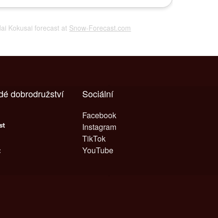
dai Kokusai forecast at
Snow-Forecast.com
dé dobrodružství
Sociální
Facebook
Instagram
TikTok
YouTube