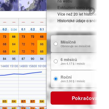
na webu
Exkluzivní slevy pro členy
Více než 20 let historie sněhu
Historické údaje o sněhu
—
—
—
—
—
0.2
0.1
0.2
0.1
0.04
72
66
73
72
68
Měsíčně
7
68
64
72
70
66
Obnovuje se měsíčně
68
64
72
70
66
84
95
87
90
94
6 měsíců
24
Jen 4.17 $ / měsíc
14400
15100
14900
15600
16100
Roční
29
Jen 2.50 $ / měsíc
Pokračovat
65
64
67
67
64
70
65
73
71
67