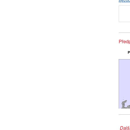
sjezd
Před
P
Další