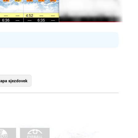
—
—
4:52
—
—
6:36
—
—
6:35
—
apa sjezdovek