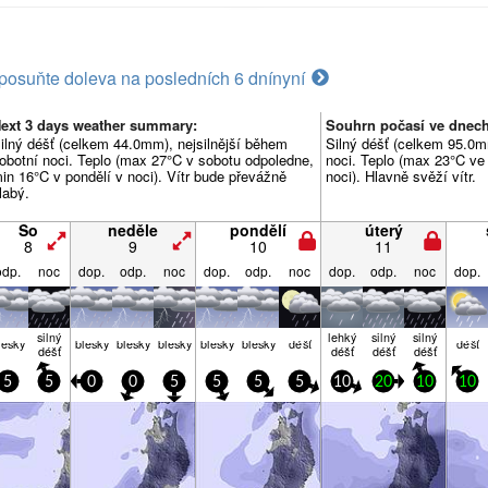
posuňte doleva na posledních 6 dní
nyní
ext 3 days weather summary:
Souhrn počasí ve dnech
ilný déšť (celkem 44.0mm), nejsilnější během
Silný déšť (celkem 95.0mm
obotní noci. Teplo (max 27°C v sobotu odpoledne,
noci. Teplo (max 23°C ve 
in 16°C v pondělí v noci). Vítr bude převážně
noci). Hlavně svěží vítr.
labý.
So
neděle
pondělí
úterý
8
9
10
11
odp.
noc
dop.
odp.
noc
dop.
odp.
noc
dop.
odp.
noc
dop.
silný
lehký
silný
silný
lesky
blesky
blesky
blesky
blesky
blesky
déšť
déšť
déšť
déšť
déšť
déšť
5
5
0
0
5
5
5
5
10
20
10
10