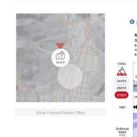
N
S
s
m
s
Výška
3445
ft
2805
ft
2165
ft
b
mph
Snow-Forecast Partner Offers
Sněhová
mapa
Více