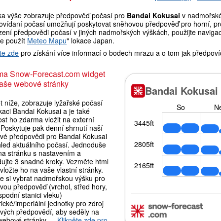
ka výše zobrazuje předpověď počasí pro
Bandai Kokusai
v nadmořské 
ovídaní počasí umožňují poskytovat sněhovou předpověď pro horní, pro
ení předpovědi počasí v jiných nadmořských výškách, použijte navigaci
e použít
Meteo Mapu
" lokace Japan.
te zde
pro získání více informací o bodech mrazu a o tom jak předpoví
ma Snow-Forecast.com widget
aše webové stránky
 níže, zobrazuje lyžařské počasí
kaci Bandai Kokusai a je také
st ho zdarma vložit na externí
Poskytuje pak denní shrnutí naší
vé předpovědi pro Bandai Kokusai
hled aktuálního počasí. Jednoduše
 na stránku s nastavením a
dujte 3 snadné kroky. Vezměte html
vložte ho na vaše vlastní stránky.
e si vybrat nadmořskou výšku pro
vou předpověď (vrchol, střed hory,
podní stanici vleku)
ické/imperiální jednotky pro zdroj
vých předpovědí, aby seděly na
webové stránky….
Klikněte zde pro