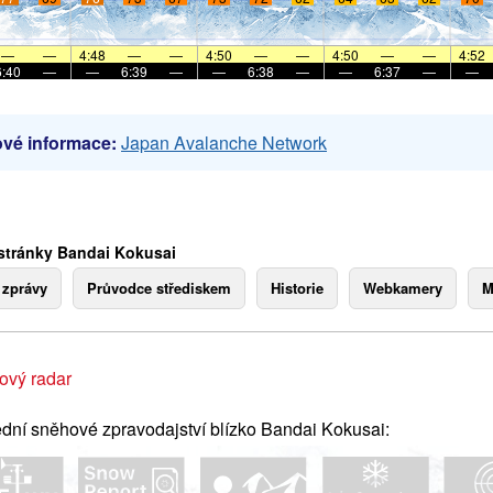
—
—
4:48
—
—
4:50
—
—
4:50
—
—
4:52
6:40
—
—
6:39
—
—
6:38
—
—
6:37
—
—
vé informace:
Japan Avalanche Network
stránky Bandai Kokusai
 zprávy
Průvodce střediskem
Historie
Webkamery
M
ový radar
dní sněhové zpravodajství blízko Bandai Kokusai: