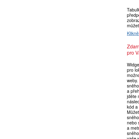
Tabul
předp
zobraz
můžet
Klikně
Zdar
pro V
Widget
pro lo
možno
weby. 
sněho
a pře
jděte
násle
kód a 
Můžet
sněho
nebo s
a metr
sněho
vaše 