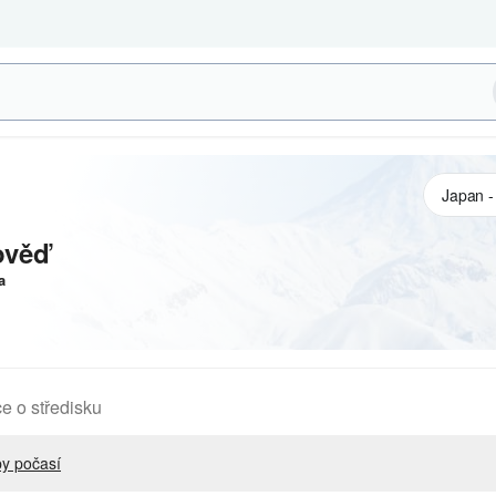
ověď
a
e o středisku
y počasí