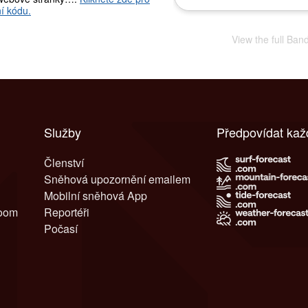
í kódu.
View the full Ban
Služby
Předpovídat kaž
Členství
Sněhová upozornění emailem
Mobilní sněhová App
room
Reportéři
Počasí