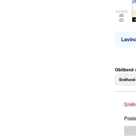
Lvl moře
Lavíno
Oblíbené 
Sněhové
Sněh
Posle