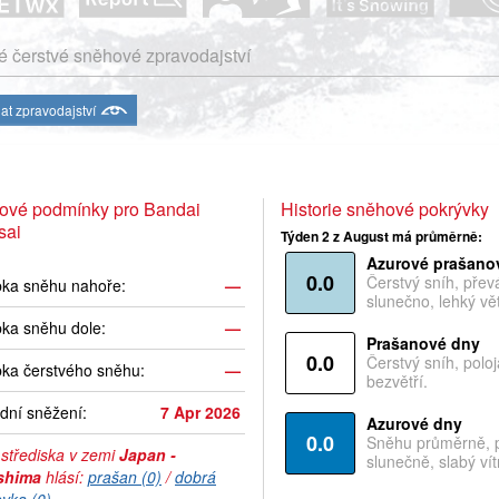
 čerstvé sněhové zpravodajství
at zpravodajství
ové podmínky pro Bandai
Historie sněhové pokrývky
sai
Týden 2 z August má průměrně:
Azurové prašano
0.0
Čerstvý sníh, pře
bka sněhu nahoře:
—
slunečno, lehký vět
ka sněhu dole:
—
Prašanové dny
0.0
Čerstvý sníh, polo
ka čerstvého sněhu:
—
bezvětří.
dní sněžení:
7 Apr 2026
Azurové dny
0.0
Sněhu průměrně, 
 střediska v zemi
Japan -
slunečně, slabý vítr
shima
hlásí:
prašan (0)
/
dobrá