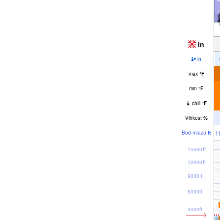
in
in
max
°
F
min
°
F
chill
°
F
Vlhkost
%
1
Bod mrazu
ft
15000ft
12000ft
9000ft
6000ft
3000ft