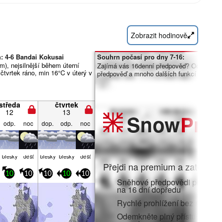
Zobrazit hodinově
: 4-6 Bandai Kokusai
Souhrn počasí pro dny 7-16:
), nejsilnější během úterní
Zajímá vás 16denní předpověď? Odemknět
čtvrtek ráno, min 16°C v úterý v
předpověď a mnoho dalších funkcí členstv
středa
čtvrtek
12
13
Snow
Pro
odp.
noc
dop.
odp.
noc
blesky
déšť
blesky
blesky
déšť
Přejdi na premium a zatoč do:
10
10
10
10
10
Sněhové předpovědi po hodi
na 16 dní dopředu
Rychlé prohlížení bez reklam
Odemkněte plný přístup v aplik