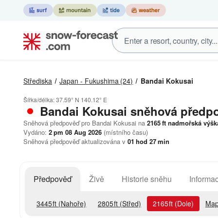
Střediska
Japan - Fukushima
(24)
Bandai Kokusai
Šířka/délka:
37.59° N
140.12° E
Bandai Kokusai
sněhová předp
Sněhová předpověď pro Bandai Kokusai na
2165
ft
nadmořská výšk
Vydáno:
2 pm 08 Aug 2026
(místního času)
Sněhová předpověď aktualizována v
01
hod
27
min
Předpověď
Živě
Historie sněhu
Informac
3445
ft
(Nahoře)
2805
ft
(Střed)
2165
ft
(Dole)
Map