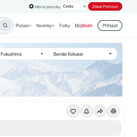
Získat Prémium
Měrné jednotky
Počasí
Novinky
Fotky
Můj
Sněh
Přihlásit