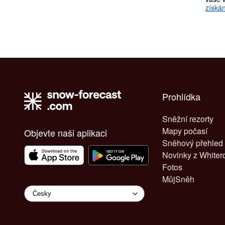
získán
Prohlídka
Sněžní rezorty
Mapy počasí
Objevte naši aplikaci
Sněhový přehled
Novinky z White
Fotos
MůjSněh