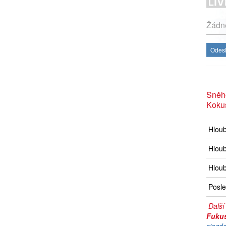
Žádné
Odesl
Sněh
Koku
Hlou
Hloub
Hloub
Posle
Další
Fuku