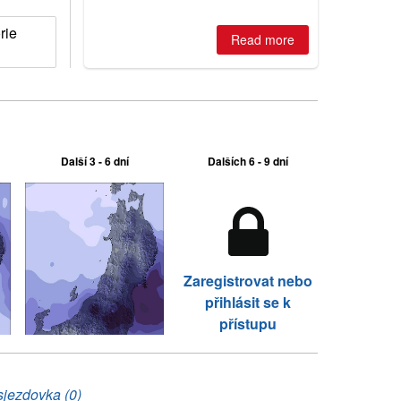
best conditions of season so far,
Australian areas open most terrain of
rie
2026, northern hemisphere down to
Read more
two outdoor areas still open.
Další 3 - 6 dní
Dalších 6 - 9 dní
Zaregistrovat nebo
přihlásit se k
přístupu
sjezdovka (0)