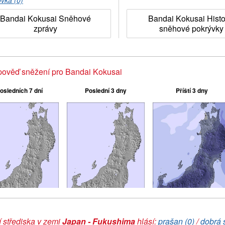
ovka (0)
Bandai Kokusai Sněhové
Bandai Kokusai Histo
zprávy
sněhové pokrývky
pověď sněžení pro Bandai Kokusai
osledních 7 dní
Poslední 3 dny
Příští 3 dny
 střediska v zemi
Japan - Fukushima
hlásí:
prašan (0)
/
dobrá 