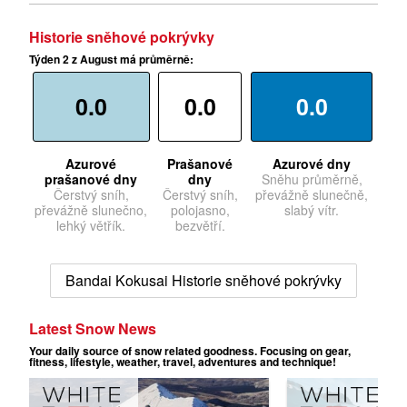
Historie sněhové pokrývky
Týden 2 z August má průměrně:
0.0
0.0
0.0
Azurové
Prašanové
Azurové dny
prašanové dny
dny
Sněhu průměrně,
Čerstvý sníh,
Čerstvý sníh,
převážně slunečně,
převážně slunečno,
polojasno,
slabý vítr.
lehký větřík.
bezvětří.
Bandai Kokusai Historie sněhové pokrývky