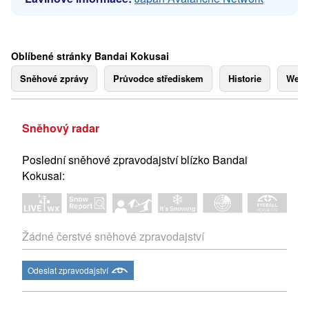
Oblíbené stránky Bandai Kokusai
Sněhové zprávy
Průvodce střediskem
Historie
Webk
Sněhový radar
Poslední sněhové zpravodajství blízko Bandai
Kokusai:
Žádné čerstvé sněhové zpravodajství
Odeslat zpravodajství