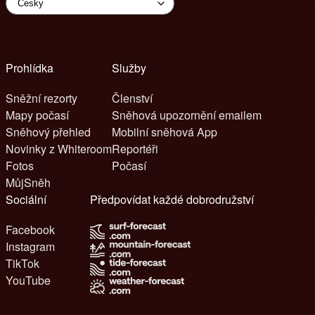
Prohlídka
Služby
Sněžní rezorty
Členství
Mapy počasí
Sněhová upozornění emailem
Sněhový přehled
Mobilní sněhová App
Novinky z Whiteroom
Reportéři
Fotos
Počasí
MůjSněh
Sociální
Předpovídat každé dobrodružství
Facebook
Instagram
TikTok
YouTube