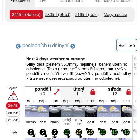
Předpověď
Živě
Historie sněhu
Informace o středisku
3445
ft
(Nahoře)
2805
ft
(Střed)
2165
ft
(Dole)
Mapy počasí
posledních 6 dní
nyní
Hodinově
Next 3 days weather summary:
So
Silný déšť (celkem 35.0mm), nejsilnější během úterního
Mír
odpoledne. Teplo (max 20°C v pondělí ráno, min 15°C v
Tep
pondělí v noci). Vítr zesílí (bezvětří v pondělí v noci, silný
noc
vítr ze severoseverozápadu od úterního odpoledne).
Výška
pondělí
úterý
středa
10
11
12
dop.
odp.
noc
dop.
odp.
noc
dop.
odp.
noc
do
3445
ft
2805
ft
lehký
silný
2165
ft
blesky
déšť
mraky
déšť
déšť
déšť
déšť
ble
déšť
déšť
mph
5
5
5
10
25
25
20
15
15
1