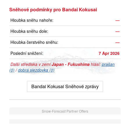
Sněhové podmínky pro Bandai Kokusai
Hloubka sněhu nahoře:
—
Hloubka sněhu dole:
—
Hloubka čerstvého sněhu:
—
Poslední sněžení:
7 Apr 2026
Další střediska v zemi
Japan - Fukushima
hlásí:
prašan
(0)
/
dobrá sjezdovka (0)
Bandai Kokusai Sněhové zprávy
Snow-Forecast Partner Offers