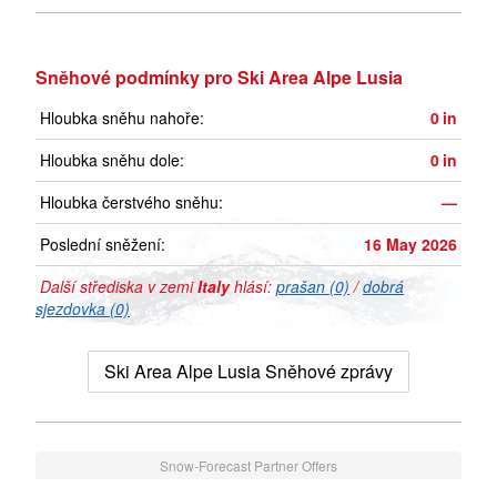
Sněhové podmínky pro Ski Area Alpe Lusia
Hloubka sněhu nahoře:
0
in
Hloubka sněhu dole:
0
in
Hloubka čerstvého sněhu:
—
Poslední sněžení:
16 May 2026
Další střediska v zemi
Italy
hlásí:
prašan (0)
/
dobrá
sjezdovka (0)
Ski Area Alpe Lusia Sněhové zprávy
Snow-Forecast Partner Offers