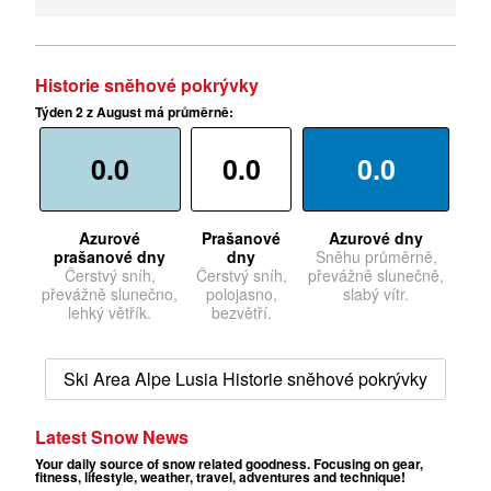
Historie sněhové pokrývky
Týden 2 z August má průměrně:
0.0
0.0
0.0
Azurové
Prašanové
Azurové dny
prašanové dny
dny
Sněhu průměrně,
Čerstvý sníh,
Čerstvý sníh,
převážně slunečně,
převážně slunečno,
polojasno,
slabý vítr.
lehký větřík.
bezvětří.
Ski Area Alpe Lusia Historie sněhové pokrývky