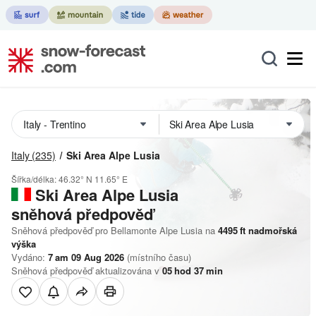
Italy
(235)
Ski Area Alpe Lusia
Šířka/délka:
46.32° N
11.65° E
Ski Area Alpe Lusia
sněhová předpověď
Sněhová předpověď pro Bellamonte Alpe Lusia na
4495
ft
nadmořská
výška
Vydáno:
7 am 09 Aug 2026
(místního času)
Sněhová předpověď aktualizována v
05
hod
37
min