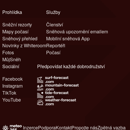
Prohlídka
Služby
Sněžní rezorty
Členství
Mapy počasí
Sněhová upozornění emailem
Sněhový přehled
Mobilní sněhová App
Novinky z Whiteroom
Reportéři
Fotos
Počasí
MůjSněh
Sociální
Předpovídat každé dobrodružství
Facebook
Instagram
TikTok
YouTube
Inzerce
Podpora
Kontakt
Propojte nás
Zpětná vazba