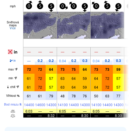
mph
0
5
5
0
0
5
0
5
5
0
Sněhová
mapa
Více
in
—
—
—
—
—
—
—
—
—
0.2
0.2
0.2
0.3
0.2
0.3
—
0.04
0.04
0.
in
72
72
64
73
75
64
73
73
59
7
max
°
F
61
72
57
63
64
59
64
72
57
6
min
°
F
61
72
57
63
64
59
64
72
57
6
chill
°
F
61
61
79
48
78
76
50
63
77
5
Vlhkost
%
14400
14600
14300
14100
14400
14300
14100
14400
14300
141
Bod mrazu
ft
6:03
—
—
6:05
—
—
6:05
—
—
6:
—
—
8:32
—
—
8:30
—
—
8:30