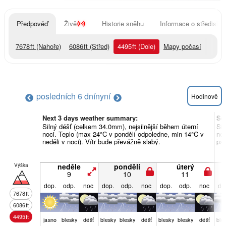
Předpověď
Živě
Historie sněhu
Informace o středisku
7678
ft
(Nahoře)
6086
ft
(Střed)
4495
ft
(Dole)
Mapy počasí
posledních 6 dní
nyní
Hodinově
Next 3 days weather summary:
So
Silný déšť (celkem 34.0mm), nejsilnější během úterní
Sil
noci. Teplo (max 24°C v pondělí odpoledne, min 14°C v
noc
neděli v noci). Vítr bude převážně slabý.
pát
Výška
neděle
pondělí
úterý
9
10
11
dop.
odp.
noc
dop.
odp.
noc
dop.
odp.
noc
do
7678
ft
6086
ft
4495
ft
jasno
blesky
déšť
blesky
blesky
déšť
blesky
blesky
déšť
ble