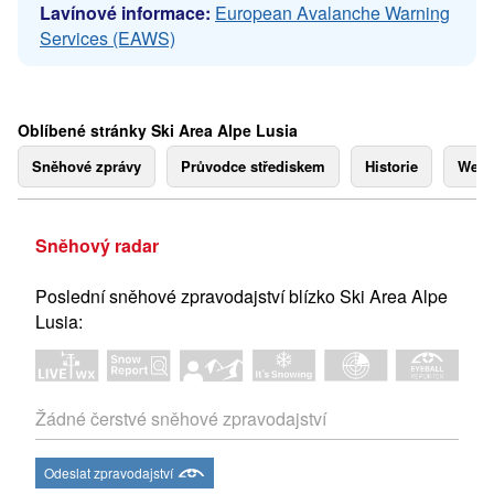
Lavínové informace:
European Avalanche Warning
Services (EAWS)
Oblíbené stránky Ski Area Alpe Lusia
Sněhové zprávy
Průvodce střediskem
Historie
Webk
Sněhový radar
Poslední sněhové zpravodajství blízko Ski Area Alpe
Lusia:
Žádné čerstvé sněhové zpravodajství
Odeslat zpravodajství