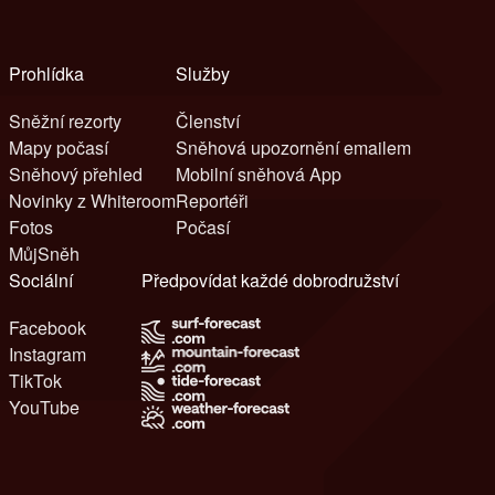
Prohlídka
Služby
Sněžní rezorty
Členství
Mapy počasí
Sněhová upozornění emailem
Sněhový přehled
Mobilní sněhová App
Novinky z Whiteroom
Reportéři
Fotos
Počasí
MůjSněh
Sociální
Předpovídat každé dobrodružství
Facebook
Instagram
TikTok
YouTube