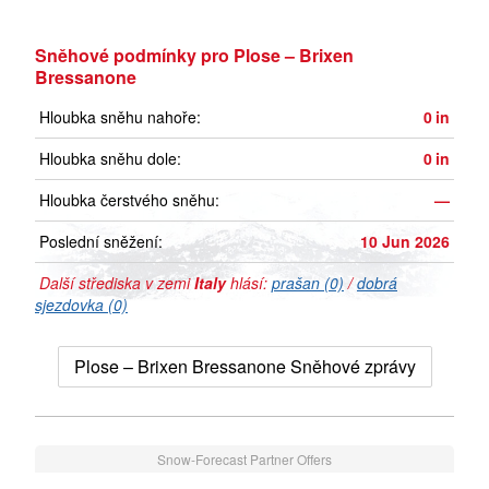
Sněhové podmínky pro Plose – Brixen
Bressanone
Hloubka sněhu nahoře:
0
in
Hloubka sněhu dole:
0
in
Hloubka čerstvého sněhu:
—
Poslední sněžení:
10 Jun 2026
Další střediska v zemi
Italy
hlásí:
prašan (0)
/
dobrá
sjezdovka (0)
Plose – Brixen Bressanone Sněhové zprávy
Snow-Forecast Partner Offers