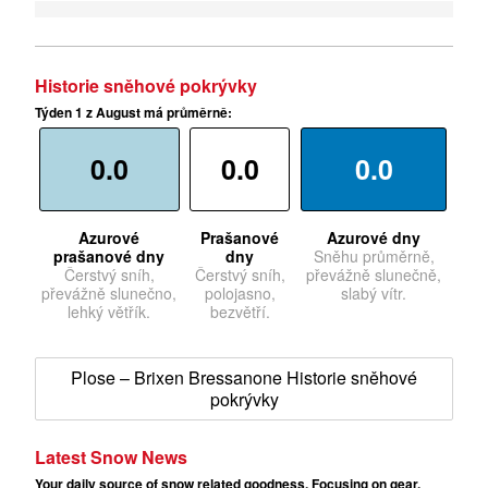
Historie sněhové pokrývky
Týden 1 z August má průměrně:
0.0
0.0
0.0
Azurové
Prašanové
Azurové dny
prašanové dny
dny
Sněhu průměrně,
Čerstvý sníh,
Čerstvý sníh,
převážně slunečně,
převážně slunečno,
polojasno,
slabý vítr.
lehký větřík.
bezvětří.
Plose – Brixen Bressanone Historie sněhové
pokrývky