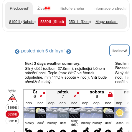
Předpověď
Živě
Historie sněhu
Informace o středisku
8199
ft
(Nahoře)
5850
ft
(Střed)
3501
ft
(Dole)
Mapy počasí
posledních 6 dní
nyní
Hodinově
Next 3 days weather summary:
Souhrn p
Bressan
Silný déšť (celkem 37.0mm), nejsilnější během
páteční noci. Teplo (max 23°C ve čtvrtek
Silný déš
odpoledne, min 11°C v sobotu v noci). Vítr bude
noci. Tep
převážně slabý.
neděli v 
Výška
Čt
pátek
sobota
ned
6
7
8
9
odp.
noc
dop.
odp.
noc
dop.
odp.
noc
dop.
od
8199
ft
5850
ft
silný
3501
ft
blesky
déšť
blesky
déšť
blesky
blesky
déšť
jasno
ble
déšť