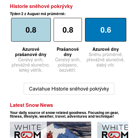
Historie sněhové pokrývky
Týden 2 z August má průměrně:
0.8
0.8
0.6
Azurové
Prašanové
Azurové dny
prašanové dny
dny
Sněhu průměrně,
Čerstvý sníh,
Čerstvý sníh,
převážně slunečně,
převážně slunečno,
polojasno,
slabý vítr.
lehký větřík.
bezvětří.
Caviahue Historie sněhové pokrývky