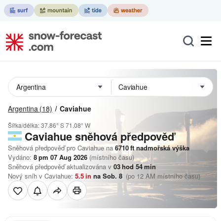
Argentina
(18)
Caviahue
Šířka/délka:
37.86° S
71.08° W
Caviahue
sněhová předpověď
Sněhová předpověď pro Caviahue na
6710
ft
nadmořská výška
Vydáno:
8 pm 07 Aug 2026
(místního času)
Sněhová předpověď aktualizována v
03
hod
54
min
Nový sníh v Caviahue:
5.5
in
na Sob. 8
(po 12 AM místního času)