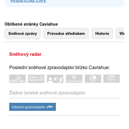
Oblíbené stránky Caviahue
Sněhové zprávy
Průvodce střediskem
Historie
Webk
Sněhový radar
Poslední sněhové zpravodajství blízko Caviahue:
Žádné čerstvé sněhové zpravodajství
Odeslat zpravodajství