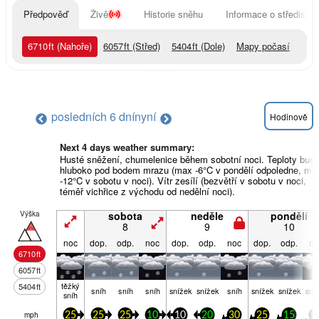
Předpověď
Živě
Historie sněhu
Informace o středisku
6710
ft
(Nahoře)
6057
ft
(Střed)
5404
ft
(Dole)
Mapy počasí
posledních 6 dní
nyní
Hodinově
Next 4 days weather summary:
Husté sněžení, chumelenice během sobotní noci. Teploty bud
hluboko pod bodem mrazu (max -6°C v pondělí odpoledne, min
-12°C v sobotu v noci). Vítr zesílí (bezvětří v sobotu v noci,
téměř vichřice z východu od nedělní noci).
Výška
sobota
neděle
pondělí
8
9
10
noc
dop.
odp.
noc
dop.
odp.
noc
dop.
odp.
no
6710
ft
6057
ft
těžký
5404
ft
sníh
sníh
sníh
snížek
snížek
sníh
snížek
snížek
sní
sníh
mph
25
25
25
10
10
20
30
25
15
1