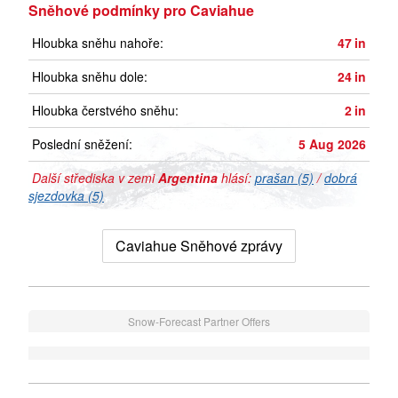
Sněhové podmínky pro Caviahue
Hloubka sněhu nahoře:
47
in
Hloubka sněhu dole:
24
in
Hloubka čerstvého sněhu:
2
in
Poslední sněžení:
5 Aug 2026
Další střediska v zemi
Argentina
hlásí:
prašan (5)
/
dobrá
sjezdovka (5)
Caviahue Sněhové zprávy
Snow-Forecast Partner Offers