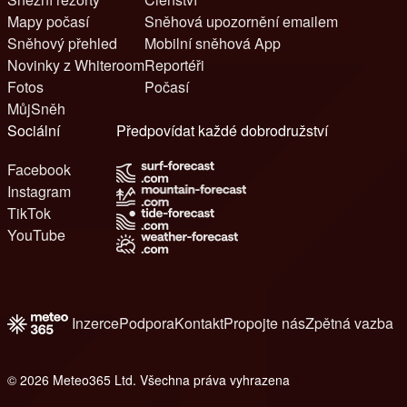
Mapy počasí
Sněhová upozornění emailem
Sněhový přehled
Mobilní sněhová App
Novinky z Whiteroom
Reportéři
Fotos
Počasí
MůjSněh
Sociální
Předpovídat každé dobrodružství
Facebook
Instagram
TikTok
YouTube
Inzerce
Podpora
Kontakt
Propojte nás
Zpětná vazba
© 2026 Meteo365 Ltd. Všechna práva vyhrazena
8