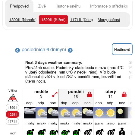
Předpověď
Živě
Historie sněhu
Informace o středisku
1890
ft
(Nahoře)
1529
ft
(Střed)
1171
ft
(Dole)
Mapy počasí
posledních 6 dní
nyní
Hodinově
Next 3 days weather summary:
So
Převážně sucho. Podmínky okolo bodu mrazu (max 4°C
Př
v úterý odpoledne, min 0°C v neděli ráno). Vítr bude
ve 
slábnout (svěží vítr od ZSZ v pondělí ráno, bezvětří od
pře
úterní noci).
Výška
neděle
pondělí
úterý
9
10
11
dop.
odp.
noc
dop.
odp.
noc
dop.
odp.
noc
do
1890
ft
1529
ft
1171
ft
mraky
mraky
mraky
mraky
mraky
mraky
jasno
jasno
jasno
mra
mph
15
15
15
20
10
10
10
10
5
1