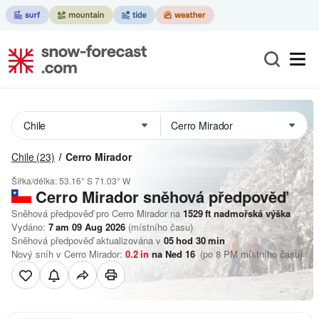
Chile
(23)
Cerro Mirador
Šířka/délka:
53.16° S
71.03° W
Cerro Mirador
sněhová předpověď
Sněhová předpověď pro Cerro Mirador na
1529
ft
nadmořská výška
Vydáno:
7 am 09 Aug 2026
(místního času)
Sněhová předpověď aktualizována v
05
hod
30
min
Nový sníh v Cerro Mirador:
0.2
in
na Ned 16
(po 8 PM místního času)