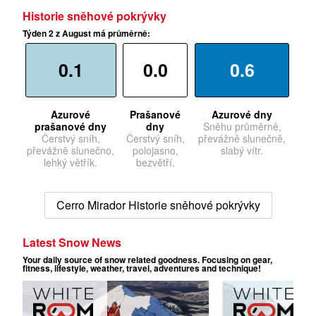
Historie sněhové pokrývky
Týden 2 z August má průměrně:
0.1
0.0
0.6
Azurové
Prašanové
Azurové dny
prašanové dny
dny
Sněhu průměrně,
Čerstvý sníh,
Čerstvý sníh,
převážně slunečně,
převážně slunečno,
polojasno,
slabý vítr.
lehký větřík.
bezvětří.
Cerro Mirador Historie sněhové pokrývky