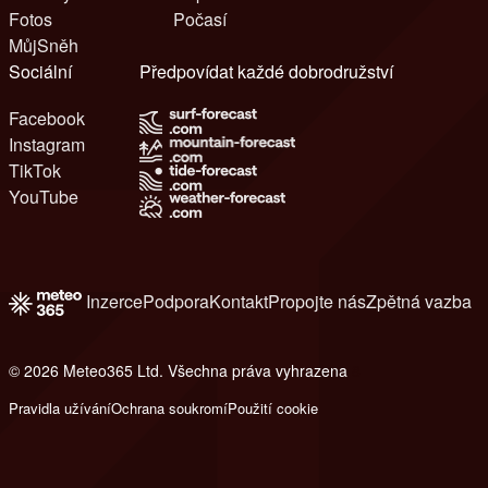
Fotos
Počasí
MůjSněh
Sociální
Předpovídat každé dobrodružství
Facebook
Instagram
TikTok
YouTube
Inzerce
Podpora
Kontakt
Propojte nás
Zpětná vazba
© 2026 Meteo365 Ltd. Všechna práva vyhrazena
8
Pravidla užívání
Ochrana soukromí
Použití cookie