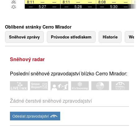
8:11
—
—
8:11
—
—
8:08
—
—
8:
—
5:27
—
—
5:28
—
—
5:30
—
Oblíbené stránky Cerro Mirador
Sněhové zprávy
Průvodce střediskem
Historie
Webk
Sněhový radar
Poslední sněhové zpravodajství blízko Cerro Mirador:
Žádné čerstvé sněhové zpravodajství
Odeslat zpravodajství