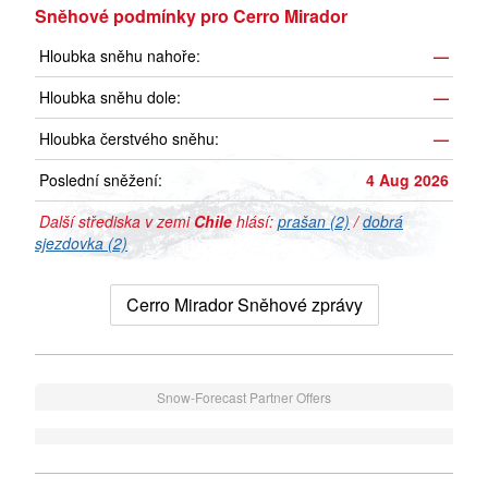
Sněhové podmínky pro Cerro Mirador
Hloubka sněhu nahoře:
—
Hloubka sněhu dole:
—
Hloubka čerstvého sněhu:
—
Poslední sněžení:
4 Aug 2026
Další střediska v zemi
Chile
hlásí:
prašan (2)
/
dobrá
sjezdovka (2)
Cerro Mirador Sněhové zprávy
Snow-Forecast Partner Offers