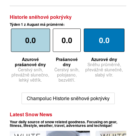
Historie sněhové pokrývky
Týden 1 z August má průměrně:
0.0
0.0
0.0
Azurové
Prašanové
Azurové dny
prašanové dny
dny
Sněhu průměrně,
Čerstvý sníh,
Čerstvý sníh,
převážně slunečně,
převážně slunečno,
polojasno,
slabý vítr.
lehký větřík.
bezvětří.
Champoluc Historie sněhové pokrývky