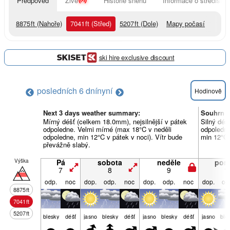
Předpověď
Živě
Historie sněhu
Informace o středisku
8875
ft
(Nahoře)
7041
ft
(Střed)
5207
ft
(Dole)
Mapy počasí
ski hire exclusive discount
posledních 6 dní
nyní
Hodinově
Next 3 days weather summary:
Souhrn p
Mírný déšť (celkem 18.0mm), nejsilnější v pátek
Silný déš
odpoledne. Velmi mírné (max 18°C v neděli
odpoledne
odpoledne, min 12°C v pátek v noci). Vítr bude
min 12°C 
převážně slabý.
Výška
Pá
sobota
neděle
pond
7
8
9
1
odp.
noc
dop.
odp.
noc
dop.
odp.
noc
dop.
od
8875
ft
7041
ft
5207
ft
blesky
déšť
jasno
blesky
déšť
jasno
blesky
déšť
jasno
ble