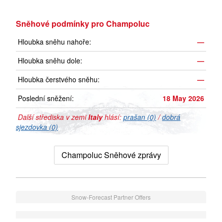
Sněhové podmínky pro Champoluc
Hloubka sněhu nahoře:
—
Hloubka sněhu dole:
—
Hloubka čerstvého sněhu:
—
Poslední sněžení:
18 May 2026
Další střediska v zemi
Italy
hlásí:
prašan (0)
/
dobrá
sjezdovka (0)
Champoluc Sněhové zprávy
Snow-Forecast Partner Offers