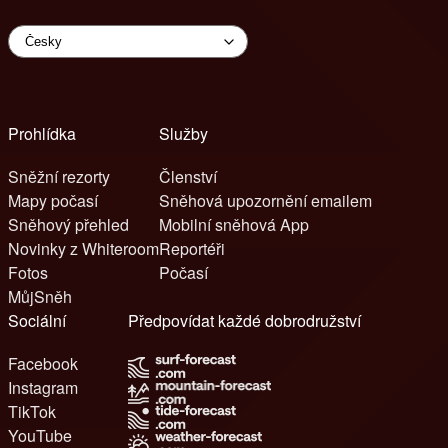
Prohlídka
Služby
Sněžní rezorty
Členství
Mapy počasí
Sněhová upozornění emailem
Sněhový přehled
Mobilní sněhová App
Novinky z Whiteroom
Reportéři
Fotos
Počasí
MůjSněh
Sociální
Předpovídat každé dobrodružství
Facebook
Instagram
TikTok
YouTube