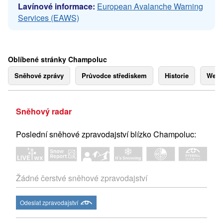
Lavínové informace:
European Avalanche Warning
Services (EAWS)
Oblíbené stránky Champoluc
Sněhové zprávy
Průvodce střediskem
Historie
Webk
Sněhový radar
Poslední sněhové zpravodajství blízko Champoluc:
Žádné čerstvé sněhové zpravodajství
Odeslat zpravodajství