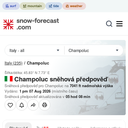
Italy
(235)
Champoluc
Šířka/délka:
45.83° N
7.73° E
Champoluc
sněhová předpověď
Sněhová předpověď pro Champoluc na
7041
ft
nadmořská výška
Vydáno:
1 pm 07 Aug 2026
(místního času)
Sněhová předpověď aktualizována v
05
hod
08
min