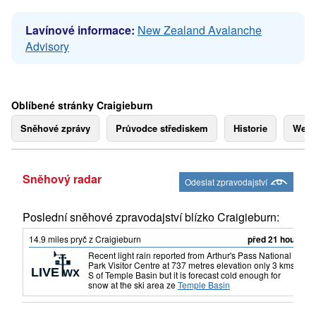
Lavínové informace:
New Zealand Avalanche
Advisory
Oblíbené stránky Craigieburn
Sněhové zprávy
Průvodce střediskem
Historie
Webk
Sněhový radar
Odeslat zpravodajství
Poslední sněhové zpravodajství blízko Craigieburn:
14.9
miles
pryč z Craigieburn
před 21 hour
Recent light rain reported from Arthur's Pass National
Park Visitor Centre at 737 metres elevation only 3 kms
S of Temple Basin but it is forecast cold enough for
snow at the ski area
ze
Temple Basin