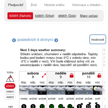
Předpověď
Živě
Historie sněhu
Informace o středisku
6306
ft
(Nahoře)
5486
ft
(Střed)
4666
ft
(Dole)
Mapy počasí
posledních 6 dní
nyní
Hodinově
Next 3 days weather summary:
So
Střední sněžení, chumelení v neděli odpoledne. Teploty
Pa
budou pod bodem mrazu (max 0°C v sobotu ráno, min
2°C
-3°C v neděli v noci). Vítr bude slábnout (silný vítr ze
slá
severozápadu v neděli ráno, bezvětří od pondělní noci).
bez
Výška
sobota
neděle
pondělí
8
9
10
dop.
odp.
noc
dop.
odp.
noc
dop.
odp.
noc
do
6306
ft
5486
ft
4666
ft
mraky
snížek
snížek
snížek
sníh
snížek
snížek
snížek
sníh
mra
mph
5
5
15
20
20
15
5
10
5
5