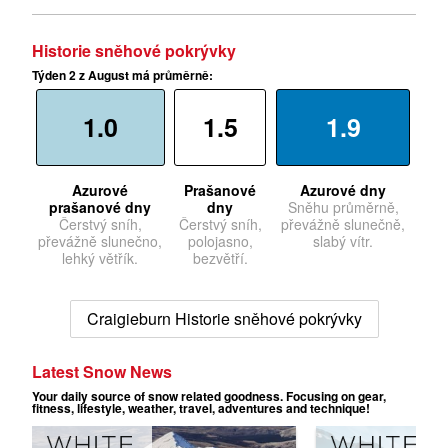
Historie sněhové pokrývky
Týden 2 z August má průměrně:
1.0
1.5
1.9
Azurové
Prašanové
Azurové dny
prašanové dny
dny
Sněhu průměrně,
Čerstvý sníh,
Čerstvý sníh,
převážně slunečně,
převážně slunečno,
polojasno,
slabý vítr.
lehký větřík.
bezvětří.
Craigieburn Historie sněhové pokrývky