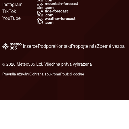
Instagram
TikTok
YouTube
Inzerce
Podpora
Kontakt
Propojte nás
Zpětná vazba
© 2026 Meteo365 Ltd. Všechna práva vyhrazena
8
Pravidla užívání
Ochrana soukromí
Použití cookie