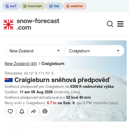
New Zealand
(45)
Craigieburn
Šířka/délka:
43.12° S
171.70° E
Craigieburn
sněhová předpověď
Sněhová předpověď pro Craigieburn na
6306
ft
nadmořská výška
Vydáno:
11 am 08 Aug 2026
(místního času)
Sněhová předpověď aktualizována v
02
hod
40
min
Nový sníh v Craigieburn:
0.7
in
na Sob. 8
(po 9 PM místního času)