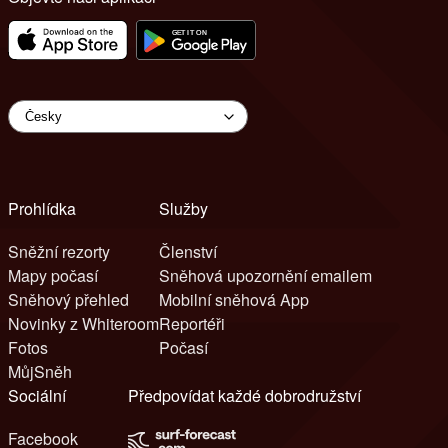
Prohlídka
Služby
Sněžní rezorty
Členství
Mapy počasí
Sněhová upozornění emailem
Sněhový přehled
Mobilní sněhová App
Novinky z Whiteroom
Reportéři
Fotos
Počasí
MůjSněh
Sociální
Předpovídat každé dobrodružství
Facebook