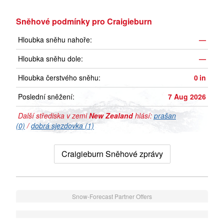
Sněhové podmínky pro Craigieburn
Hloubka sněhu nahoře:
—
Hloubka sněhu dole:
—
Hloubka čerstvého sněhu:
0
in
Poslední sněžení:
7 Aug 2026
Další střediska v zemi
New Zealand
hlásí:
prašan
(0)
/
dobrá sjezdovka (1)
Craigieburn Sněhové zprávy
Snow-Forecast Partner Offers