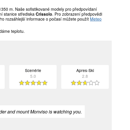
350 m. Naše sofistikované modely pro předpovídaní
í stanice střediska
Crissolo
. Pro zobrazení předpovědi
Pro rozsáhlejší informace o počasí můžete použít
Meteo
dáme teplotu.
Scenérie
Apres-Ski
5.0
2.8
powder and mount Monviso is watching you.