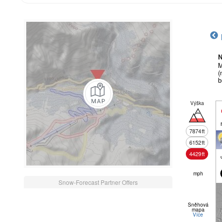
N
M
(
b
Výška
7874
ft
6152
ft
4429
ft
mph
Snow-Forecast Partner Offers
Sněhová
mapa
Více