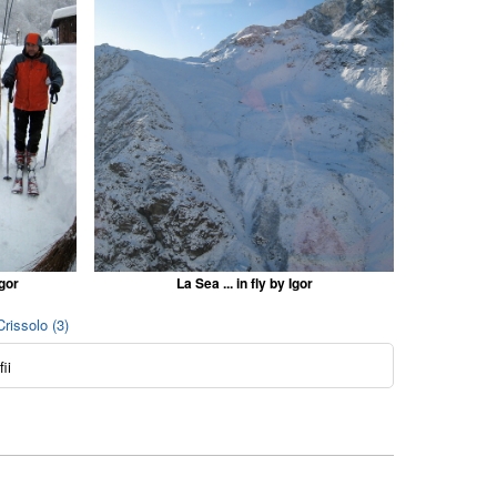
gor
La Sea ... in fly by Igor
rissolo (3)
ii