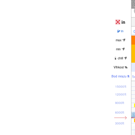
in
in
max
°
F
min
°
F
chill
°
F
Vlhkost
%
1
Bod mrazu
ft
15000ft
12000ft
9000ft
6000ft
3000ft