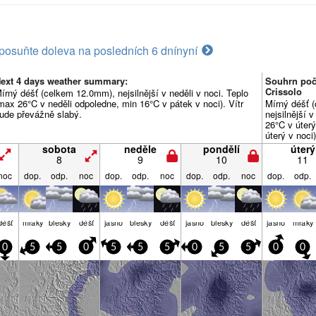
posuňte doleva na posledních 6 dní
nyní
ext 4 days weather summary:
Souhrn poč
Crissolo
írný déšť (celkem 12.0mm), nejsilnější v neděli v noci. Teplo
max 26°C v neděli odpoledne, min 16°C v pátek v noci). Vítr
Mírný déšť 
ude převážně slabý.
nejsilnější 
26°C v úter
úterý v noci
slabý.
sobota
neděle
pondělí
úterý
8
9
10
11
noc
dop.
odp.
noc
dop.
odp.
noc
dop.
odp.
noc
dop.
odp.
déšť
mraky
blesky
déšť
jasno
blesky
déšť
jasno
blesky
déšť
jasno
mraky
0
5
5
0
5
5
5
0
5
5
0
0