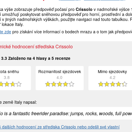
ka výše zobrazuje předpověď počasí pro
Crissolo
v nadmořské výšce 1
í umožňují poskytovat sněhovou předpověď pro horní, prostřední a doln
 v jiných nadmořských výškách, použijte navigaci nad touto tabulkou. 
" lokace Italy.
te zde
pro získání více informací o bodech mrazu a o tom jak předpoví
nické hodnocení střediska Crissolo
:
3.3
Založeno na
4
hlasy a
5
recenze
stota sněhu
Rozmanitost sjezdovek
Mimo sjezdovky
3.8
4.0
4.2
e země Italy napsal:
lo is a fantastic freerider paradise: jumps, rocks, woods, full 
 4 dalších hodnocení ze střediska Crissolo nebo odešli své vlastní