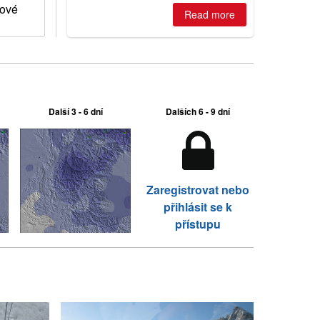
Australian areas open most terrain of
hové
2026, northern hemisphere down to
Read more
two outdoor areas still open.
Další 3 - 6 dní
Dalších 6 - 9 dní
Zaregistrovat nebo
přihlásit se k
přístupu