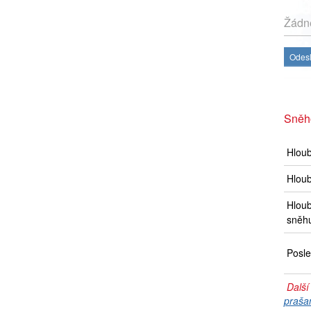
Žádné
Odesl
Sněh
Hlou
Hloub
Hloub
sněh
Posle
Další
praša