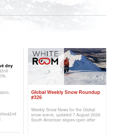
vé dny
vážně
řík.
Global Weekly Snow Roundup
jasno,
#326
Weekly Snow News for the Global
převážně
snow scene, updated 7 August 2026:
.
South American slopes open after
huge snowfalls, New Zealand posts
best conditions of season so far,