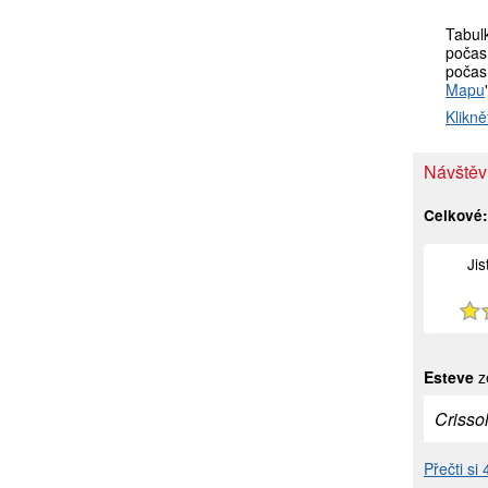
Tabul
počas
počasí
Mapu
Klikně
Návštěv
Celkové
Ji
Esteve
z
Crisso
Přečti si