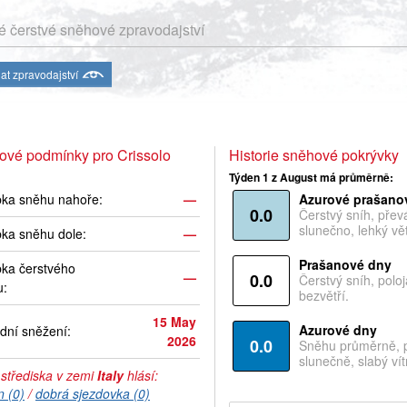
 čerstvé sněhové zpravodajství
at zpravodajství
ové podmínky pro Crissolo
Historie sněhové pokrývky
Týden 1 z August má průměrně:
bka sněhu nahoře:
—
Azurové prašano
0.0
Čerstvý sníh, pře
slunečno, lehký vět
ka sněhu dole:
—
Prašanové dny
ka čerstvého
—
0.0
Čerstvý sníh, polo
u:
bezvětří.
15 May
Azurové dny
dní sněžení:
2026
0.0
Sněhu průměrně, 
slunečně, slabý vítr
 střediska v zemi
Italy
hlásí:
n (0)
/
dobrá sjezdovka (0)