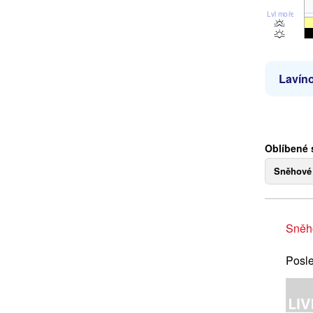
Lvl moře
Lavíno
Oblíbené 
Sněhové
Sněh
Posle