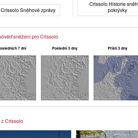
Crissolo Historie sně
Crissolo Sněhové zprávy
pokrývky
ověď sněžení pro Crissolo
osledních 7 dní
Poslední 3 dny
Příští 3 dny
 z Crissolo