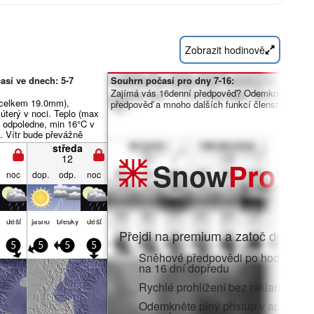
Zobrazit hodinově
así ve dnech: 5-7
Souhrn počasí pro dny 7-16:
Zajímá vás 16denní předpověď? Odemkněte úpln
(celkem 19.0mm),
předpověď a mnoho dalších funkcí členstvím Pro.
v úterý v noci. Teplo (max
ý odpoledne, min 16°C v
). Vítr bude převážně
středa
12
Snow
Pro
noc
dop.
odp.
noc
déšť
jasno
blesky
déšť
Přejdi na premium a zatoč do:
5
5
5
5
Sněhové předpovědi po hodinách 
na 16 dní dopředu
Rychlé prohlížení bez reklam
Odemkněte plný přístup v aplikaci i