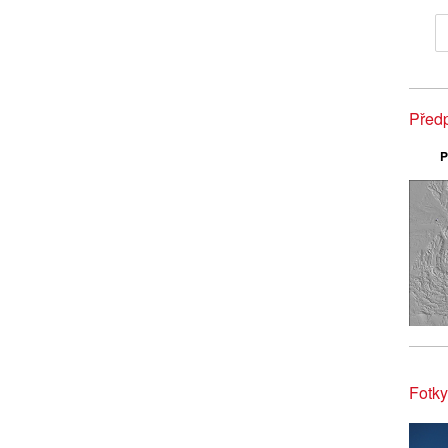
Předp
P
Fotky