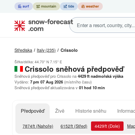
Střediska
Italy
(235)
Crissolo
Šířka/délka:
44.70° N
7.15° E
Crissolo
sněhová předpověď
Sněhová předpověď pro Crissolo na
4429
ft
nadmořská výška
Vydáno:
7 pm 07 Aug 2026
(místního času)
Sněhová předpověď aktualizována v
01
hod
10
min
Předpověď
Živě
Historie sněhu
Informac
7874
ft
(Nahoře)
6152
ft
(Střed)
4429
ft
(Dole)
Map