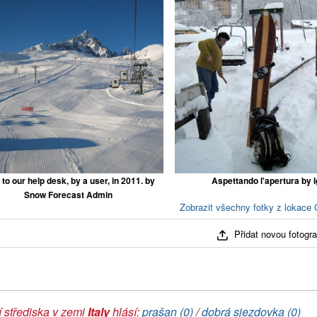
 to our help desk, by a user, in 2011. by
Aspettando l'apertura by I
Snow Forecast Admin
Zobrazit všechny fotky z lokace C
Přidat novou fotograf
 střediska v zemi
Italy
hlásí:
prašan (0)
/
dobrá sjezdovka (0)