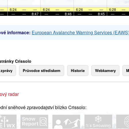
—
6:24
—
—
6:24
—
—
6:26
—
—
6:28
—
—
—
—
8:47
—
—
8:46
—
—
8:45
—
—
vé informace:
European Avalanche Warning Services (EAWS
stránky Crissolo
 zprávy
Průvodce střediskem
Historie
Webkamery
M
ový radar
dní sněhové zpravodajství blízko Crissolo: