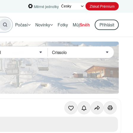
Získat Prémium
Měrné jednotky
Počasí
Novinky
Fotky
Můj
Sněh
Přihlásit