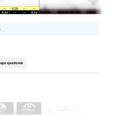
—
6:28
—
—
8:44
—
—
8:42
)
apa sjezdovek