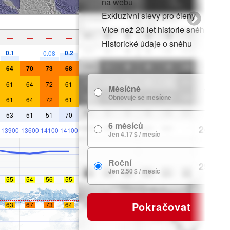
na webu
Exkluzivní slevy pro členy
Více než 20 let historie sněhu
—
—
—
—
Historické údaje o sněhu
0.1
0.2
—
0.08
64
70
73
68
61
64
72
61
Měsíčně
7.99 $
Obnovuje se měsíčně
61
64
72
61
53
51
51
70
6 měsíců
24.99 $
13900
13600
14100
14100
Jen 4.17 $ / měsíc
Roční
29.99 $
Jen 2.50 $ / měsíc
55
54
56
55
Pokračovat
63
67
73
64