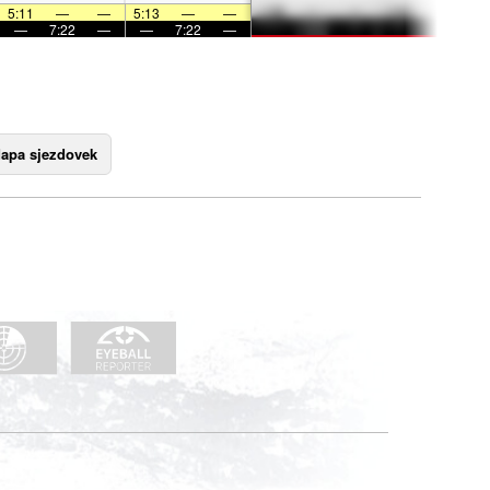
5:11
—
—
5:13
—
—
—
7:22
—
—
7:22
—
apa sjezdovek