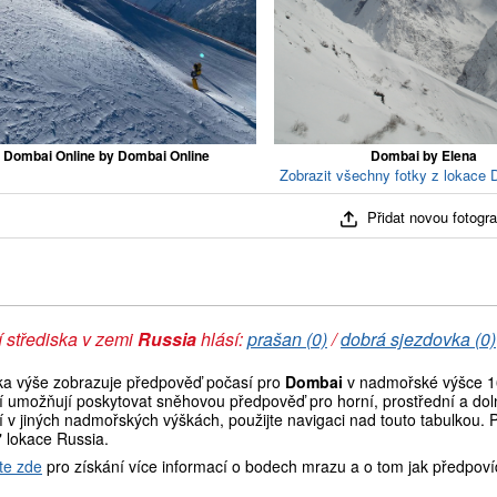
Dombai Online by Dombai Online
Dombai by Elena
Zobrazit všechny fotky z lokace 
Přidat novou fotograf
 střediska v zemi
Russia
hlásí:
prašan (0)
/
dobrá sjezdovka (0)
ka výše zobrazuje předpověď počasí pro
Dombai
v nadmořské výšce 16
í umožňují poskytovat sněhovou předpověď pro horní, prostřední a doln
 v jiných nadmořských výškách, použijte navigaci nad touto tabulkou. 
" lokace Russia.
te zde
pro získání více informací o bodech mrazu a o tom jak předpoví