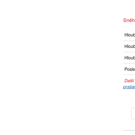
Sněh
Hlou
Hloub
Hloub
Posle
Další
praša