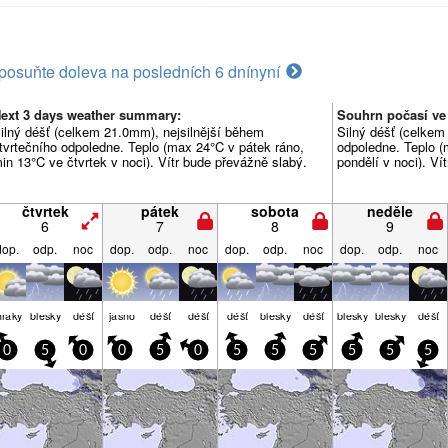
posuňte doleva na posledních 6 dní
nyní
ext 3 days weather summary:
Souhrn počasí ve
ilný déšť (celkem 21.0mm), nejsilnější během
Silný déšť (celkem
tvrtečního odpoledne. Teplo (max 24°C v pátek ráno,
odpoledne. Teplo (
in 13°C ve čtvrtek v noci). Vítr bude převážně slabý.
pondělí v noci). Ví
čtvrtek
pátek
sobota
neděle
6
7
8
9
dop.
odp.
noc
dop.
odp.
noc
dop.
odp.
noc
dop.
odp.
noc
raky
blesky
déšť
jasno
déšť
déšť
déšť
blesky
déšť
blesky
blesky
déšť
0
5
0
0
5
0
5
5
5
5
5
5