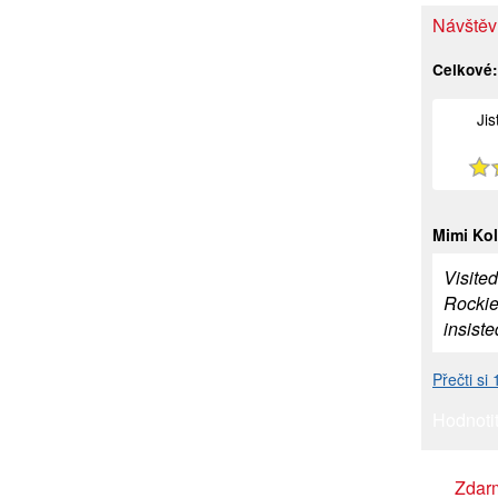
Návštěv
Celkové
Ji
Mimi Ko
Visite
Rockie
insist
Přečti si
Hodnotit
Zdar