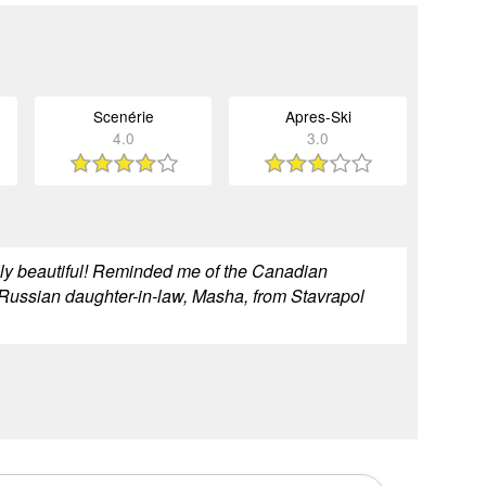
Scenérie
Apres-Ski
4.0
3.0
gly beautiful! Reminded me of the Canadian
Russian daughter-in-law, Masha, from Stavrapol