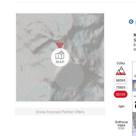
N
S
č
m
Výška
9859
ft
7586
ft
5315
ft
m
mph
Snow-Forecast Partner Offers
Sněhová
mapa
Více