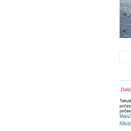
Další
Tabul
počas
počasí
Mapu
Klikně