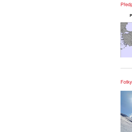
Před
P
Fotk