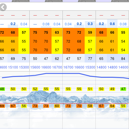
—
—
—
—
—
—
—
—
—
—
—
—
0.2
0.2
0.3
0.2
0.6
—
0.04
—
0.08
0.04
0.04
0.08
72
68
57
75
75
63
73
72
59
68
66
55
66
66
55
70
70
57
72
68
57
66
61
54
66
66
55
70
70
57
72
68
57
66
61
54
57
69
75
50
47
62
47
57
77
65
76
84
4600
15100
15300
15600
16600
16700
16700
16600
15300
14800
14800
14600
48
50
50
52
55
55
55
55
51
50
49
47
69
67
56
73
73
60
73
70
58
67
64
55