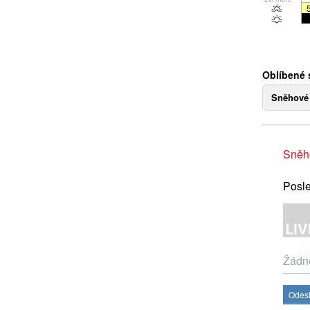
Oblíbené 
Sněhové
Sněh
Posle
Žádné
Odesl