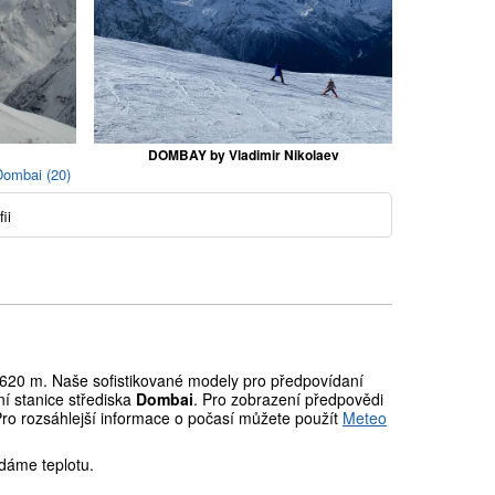
DOMBAY by Vladimir Nikolaev
Dombai (20)
ii
20 m. Naše sofistikované modely pro předpovídaní
í stanice střediska
Dombai
. Pro zobrazení předpovědi
Pro rozsáhlejší informace o počasí můžete použít
Meteo
dáme teplotu.