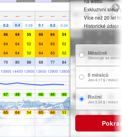
na webu
Exkluzivní slevy pro čle
—
—
—
—
—
—
Více než 20 let historie
0.2
0.4
0.1
0.2
Historické údaje o sněh
0.08
0.04
66
64
55
66
64
54
64
64
52
64
63
52
Měsíčně
64
64
52
64
63
52
Obnovuje se měsíčně
70
80
88
68
77
84
13900
14400
13900
13600
13900
13800
6 měsíců
Jen 4.17 $ / měsíc
47
48
46
46
46
46
Roční
Jen 2.50 $ / měsíc
65
64
54
65
64
53
Pokračovat