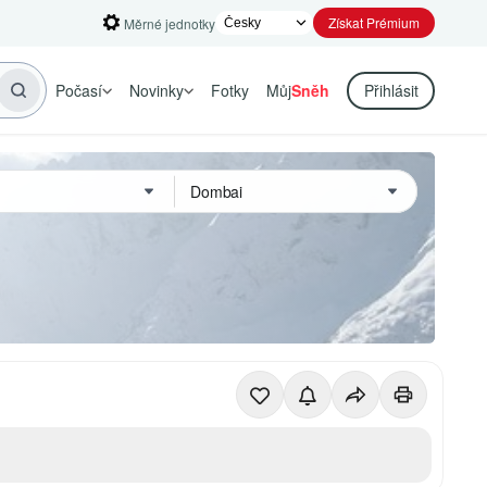
Získat Prémium
Měrné jednotky
Počasí
Novinky
Fotky
Můj
Sněh
Přihlásit