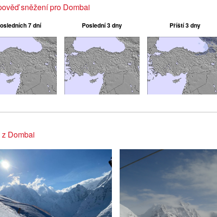
pověď sněžení pro Dombai
osledních 7 dní
Poslední 3 dny
Příští 3 dny
y z Dombai