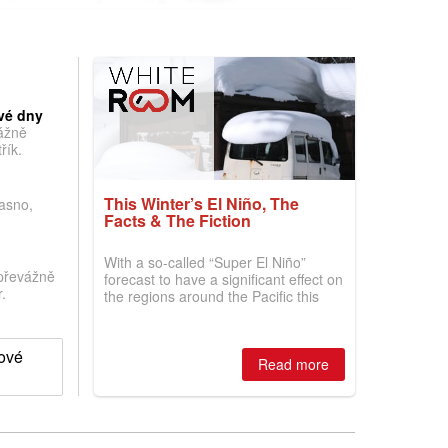
vé dny
vážně
řík.
This Winter’s El Niño, The
jasno,
Facts & The Fiction
With a so-called “Super El Niño”
převážně
forecast to have a significant effect on
.
the regions around the Pacific this
winter, the question skiers are asking
is simple: book now or wait, and
where are the best odds?
hové
Read more