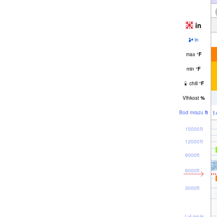
in
in
max
°
F
min
°
F
chill
°
F
Vlhkost
%
1
Bod mrazu
ft
15000ft
12000ft
9000ft
6000ft
3000ft
Lvl moře