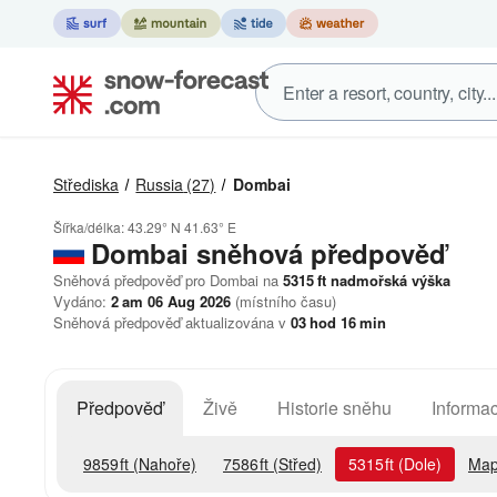
Střediska
Russia
(27)
Dombai
Šířka/délka:
43.29° N
41.63° E
Dombai
sněhová předpověď
Sněhová předpověď pro Dombai na
5315
ft
nadmořská výška
Vydáno:
2 am 06 Aug 2026
(místního času)
Sněhová předpověď aktualizována v
03
hod
16
min
Předpověď
Živě
Historie sněhu
Informac
9859
ft
(Nahoře)
7586
ft
(Střed)
5315
ft
(Dole)
Map