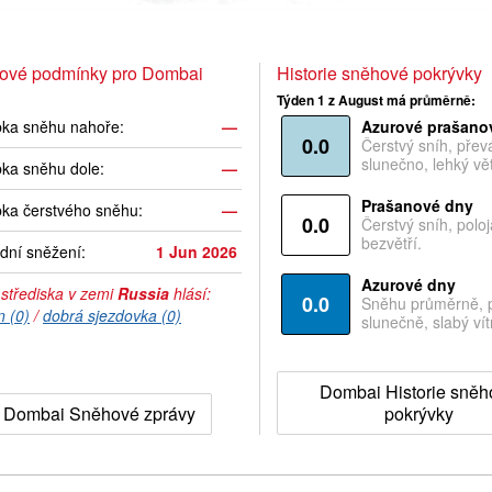
ové podmínky pro Dombai
Historie sněhové pokrývky
Týden 1 z August má průměrně:
bka sněhu nahoře:
—
Azurové prašano
0.0
Čerstvý sníh, pře
slunečno, lehký vět
ka sněhu dole:
—
Prašanové dny
ka čerstvého sněhu:
—
0.0
Čerstvý sníh, polo
bezvětří.
dní sněžení:
1 Jun 2026
Azurové dny
 střediska v zemi
Russia
hlásí:
0.0
Sněhu průměrně, 
n (0)
/
dobrá sjezdovka (0)
slunečně, slabý vítr
Dombai Historie sně
Dombai Sněhové zprávy
pokrývky