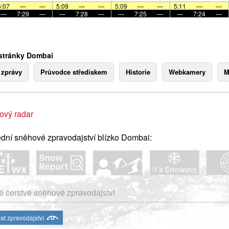
5:07
—
—
5:09
—
—
5:09
—
—
5:11
—
—
—
7:29
—
—
7:28
—
—
7:25
—
—
7:24
—
stránky Dombai
 zprávy
Průvodce střediskem
Historie
Webkamery
M
ový radar
dní sněhové zpravodajství blízko Dombai:
 čerstvé sněhové zpravodajství
at zpravodajství