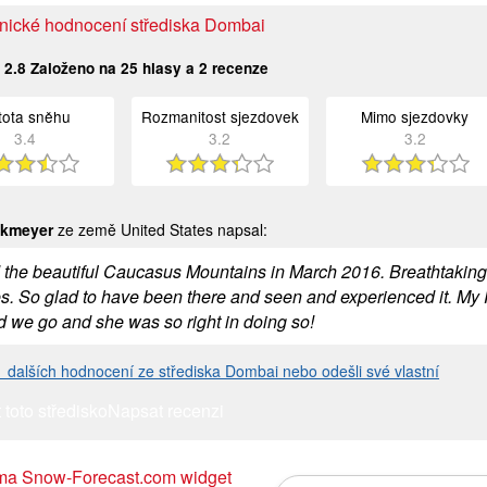
nické hodnocení střediska Dombai
:
2.8
Založeno na
25
hlasy a
2
recenze
stota sněhu
Rozmanitost sjezdovek
Mimo sjezdovky
3.4
3.2
3.2
lkmeyer
ze země United States napsal:
d the beautiful Caucasus Mountains in March 2016. Breathtakin
s. So glad to have been there and seen and experienced it. My 
ed we go and she was so right in doing so!
 1 dalších hodnocení ze střediska Dombai nebo odešli své vlastní
 toto středisko
Napsat recenzi
ma Snow-Forecast.com widget