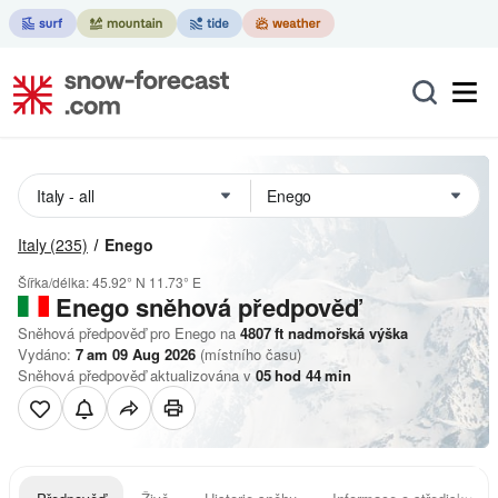
Italy
(235)
Enego
Šířka/délka:
45.92° N
11.73° E
Enego
sněhová předpověď
Sněhová předpověď pro Enego na
4807
ft
nadmořská výška
Vydáno:
7 am 09 Aug 2026
(místního času)
Sněhová předpověď aktualizována v
05
hod
44
min