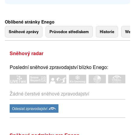
Oblíbené stránky Enego
Sněhové zprávy
Průvodce střediskem
Historie
Webk
Sněhový radar
Poslední sněhové zpravodajství blízko Enego:
Žádné čerstvé sněhové zpravodajství
Odeslat zpravodajství