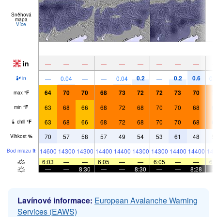
Sněhová
mapa
Více
in
—
—
—
—
—
—
—
—
—
0.2
0.2
0.6
—
0.04
—
—
0.04
—
0.
in
64
70
70
68
73
72
72
73
70
7
max
°
F
63
68
66
68
72
68
70
70
68
6
min
°
F
63
68
66
68
72
68
70
70
68
6
chill
°
F
70
57
58
57
49
54
53
61
48
5
Vlhkost
%
14600
14300
14300
14400
14400
14300
14300
14400
14400
143
Bod mrazu
ft
6:03
—
—
6:05
—
—
6:05
—
—
6:
—
—
8:30
—
—
8:30
—
—
8:28
Lavínové informace:
European Avalanche Warning
Services (EAWS)