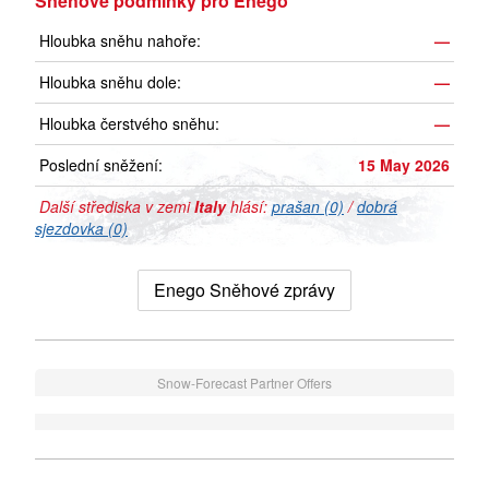
Sněhové podmínky pro Enego
Hloubka sněhu nahoře:
—
Hloubka sněhu dole:
—
Hloubka čerstvého sněhu:
—
Poslední sněžení:
15 May 2026
Další střediska v zemi
Italy
hlásí:
prašan (0)
/
dobrá
sjezdovka (0)
Enego Sněhové zprávy
Snow-Forecast Partner Offers