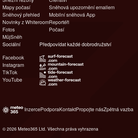
Mapy počasí
Sněhová upozornění emailem
Sněhový přehled
Mobilní sněhová App
Novinky z Whiteroom
Reportéři
Fotos
Počasí
MůjSněh
Sociální
Předpovídat každé dobrodružství
Facebook
Instagram
TikTok
YouTube
Inzerce
Podpora
Kontakt
Propojte nás
Zpětná vazba
© 2026 Meteo365 Ltd. Všechna práva vyhrazena
8