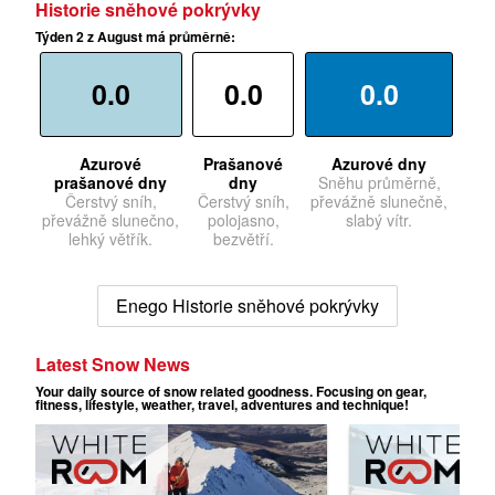
Historie sněhové pokrývky
Týden 2 z August má průměrně:
0.0
0.0
0.0
Azurové
Prašanové
Azurové dny
prašanové dny
dny
Sněhu průměrně,
Čerstvý sníh,
Čerstvý sníh,
převážně slunečně,
převážně slunečno,
polojasno,
slabý vítr.
lehký větřík.
bezvětří.
Enego Historie sněhové pokrývky