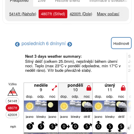
Předpověď
Živě
Historie sněhu
Informace o středisku
5414
ft
(Nahoře)
4807
ft
(Střed)
4200
ft
(Dole)
Mapy počasí
posledních 6 dní
nyní
Hodinově
Next 3 days weather summary:
So
Silný déšť (celkem 25.0mm), nejsilnější během úterní
Je
noci. Teplo (max 23°C v pondělí odpoledne, min 17°C v
stř
neděli ráno). Vítr bude převážně slabý.
20°
Výška
neděle
pondělí
úterý
9
10
11
dop.
odp.
noc
dop.
odp.
noc
dop.
odp.
noc
do
5414
ft
4807
ft
4200
ft
jasno
blesky
jasno
jasno
blesky
déšť
jasno
blesky
déšť
dé
mph
5
5
5
0
0
5
0
5
5
5