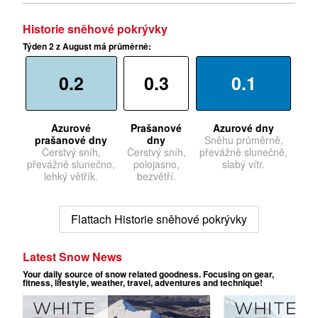
Historie sněhové pokrývky
Týden 2 z August má průměrně:
0.2
0.3
0.1
Azurové
Prašanové
Azurové dny
prašanové dny
dny
Sněhu průměrně,
Čerstvý sníh,
Čerstvý sníh,
převážně slunečně,
převážně slunečno,
polojasno,
slabý vítr.
lehký větřík.
bezvětří.
Flattach Historie sněhové pokrývky