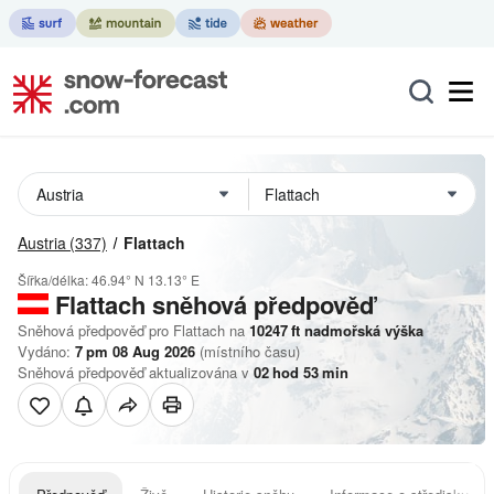
Austria
(337)
Flattach
Šířka/délka:
46.94° N
13.13° E
Flattach
sněhová předpověď
Sněhová předpověď pro Flattach na
10247
ft
nadmořská výška
Vydáno:
7 pm 08 Aug 2026
(místního času)
Sněhová předpověď aktualizována v
02
hod
53
min