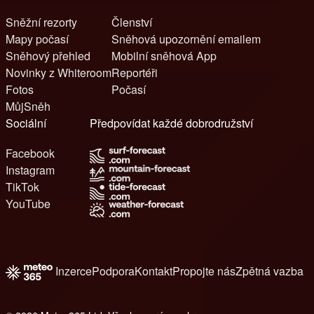
Sněžní rezorty
Členství
Mapy počasí
Sněhová upozornění emailem
Sněhový přehled
Mobilní sněhová App
Novinky z Whiteroom
Reportéři
Fotos
Počasí
MůjSněh
Sociální
Předpovídat každé dobrodružství
Facebook
Instagram
TikTok
YouTube
Inzerce
Podpora
Kontakt
Propojte nás
Zpětná vazba