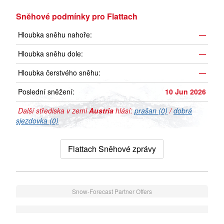
Sněhové podmínky pro Flattach
Hloubka sněhu nahoře:
—
Hloubka sněhu dole:
—
Hloubka čerstvého sněhu:
—
Poslední sněžení:
10 Jun 2026
Další střediska v zemi
Austria
hlásí:
prašan (0)
/
dobrá
sjezdovka (0)
Flattach Sněhové zprávy
Snow-Forecast Partner Offers