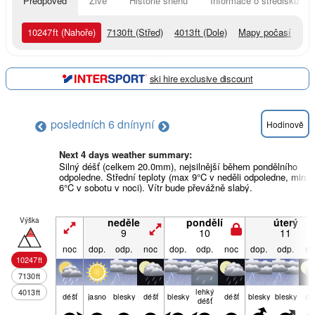
Předpověď
Živě
Historie sněhu
Informace o středisku
10247
ft
(Nahoře)
7130
ft
(Střed)
4013
ft
(Dole)
Mapy počasí
ski hire exclusive discount
posledních 6 dní
nyní
Hodinově
Next 4 days weather summary:
Silný déšť (celkem 20.0mm), nejsilnější během pondělního
odpoledne. Střední teploty (max 9°C v neděli odpoledne, min
6°C v sobotu v noci). Vítr bude převážně slabý.
Výška
neděle
pondělí
úterý
9
10
11
noc
dop.
odp.
noc
dop.
odp.
noc
dop.
odp.
no
10247
ft
7130
ft
lehký
4013
ft
déšť
jasno
blesky
déšť
blesky
déšť
blesky
blesky
dé
déšť