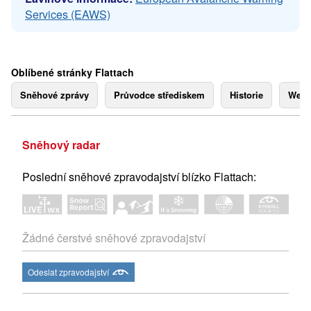
Services (EAWS)
Oblíbené stránky Flattach
Sněhové zprávy
Průvodce střediskem
Historie
Webk
Sněhový radar
Poslední sněhové zpravodajství blízko Flattach:
Žádné čerstvé sněhové zpravodajství
Odeslat zpravodajství