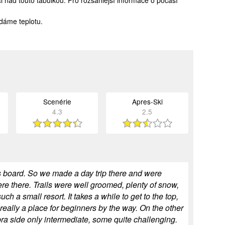
 nad touto tabulkou. Pro rozsáhlejší informace o počasí
dáme teplotu.
Scenérie
Apres-Ski
4.3
2.5
his board. So we made a day trip there and were
were there. Trails were well groomed, plenty of snow,
uch a small resort. It takes a while to get to the top,
eally a place for beginners by the way. On the other
pra side only intermediate, some quite challenging.