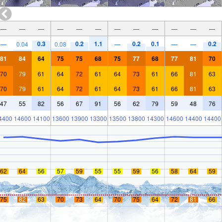
—
—
—
—
—
—
—
—
—
—
—
—
0.3
0.2
1.1
0.2
0.1
0.2
—
0.04
0.08
—
—
—
81
84
64
75
75
68
75
77
68
77
81
70
70
79
61
64
72
61
64
73
61
66
81
63
70
79
61
64
72
61
64
73
61
66
81
63
47
55
82
56
67
91
56
62
79
59
48
76
4400
14600
14100
13600
13900
13300
13500
13800
14300
14600
14400
14400
62
64
56
57
59
55
55
59
56
58
64
59
75
82
63
70
73
64
70
75
64
72
81
66