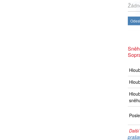
Žádné
Odesl
Sněho
Sopr
Hlou
Hloub
Hloub
sněh
Posle
Další
praša