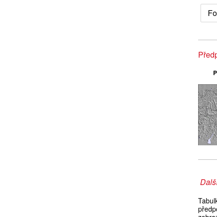
Fo
Předp
P
Další
Tabul
předp