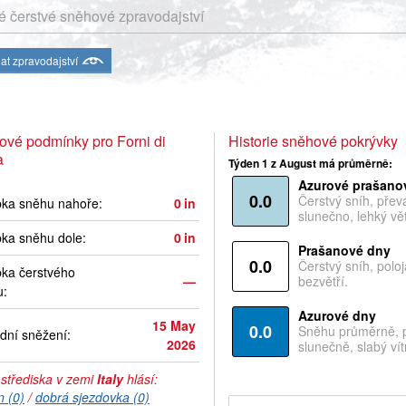
 čerstvé sněhové zpravodajství
at zpravodajství
vé podmínky pro Forni di
Historie sněhové pokrývky
a
Týden 1 z August má průměrně:
Azurové prašano
0.0
Čerstvý sníh, pře
bka sněhu nahoře:
0
in
slunečno, lehký vět
ka sněhu dole:
0
in
Prašanové dny
0.0
Čerstvý sníh, polo
ka čerstvého
—
bezvětří.
u:
Azurové dny
15 May
0.0
Sněhu průměrně, 
dní sněžení:
2026
slunečně, slabý vítr
 střediska v zemi
Italy
hlásí:
n (0)
/
dobrá sjezdovka (0)