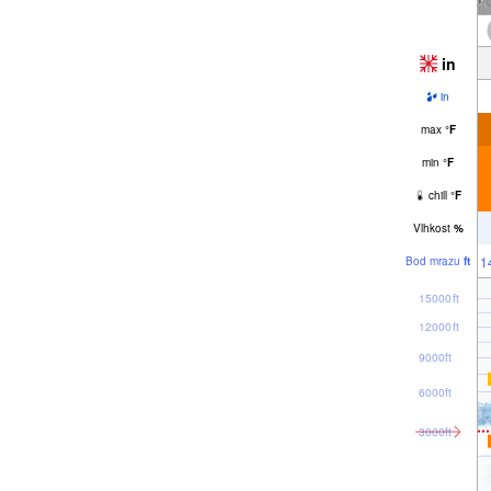
in
in
max
°
F
min
°
F
chill
°
F
Vlhkost
%
1
Bod mrazu
ft
15000ft
12000ft
9000ft
6000ft
3000ft