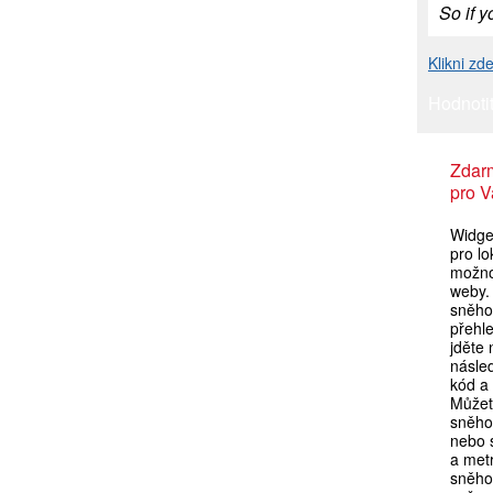
So if y
Klikni zd
Hodnotit
Zdar
pro V
Widget
pro lo
možno
weby. 
sněho
přehl
jděte
násle
kód a 
Můžet
sněho
nebo s
a metr
sněho