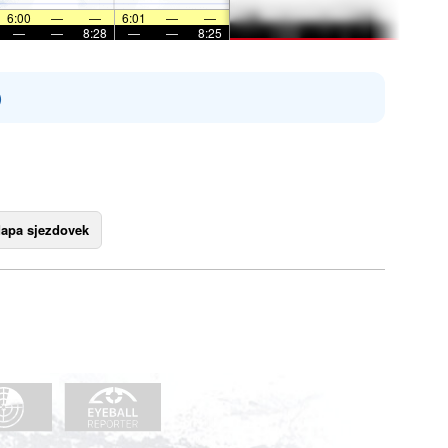
6:00
—
—
6:01
—
—
—
—
8:28
—
—
8:25
)
apa sjezdovek