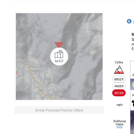
N
S
n
č
Výška
6802
ft
4908
ft
3019
ft
j
mph
Snow-Forecast Partner Offers
Sněhová
mapa
Více