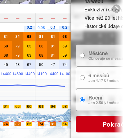
na webu
Exkluzivní slevy pro čle
Více než 20 let historie
—
—
—
—
—
—
Historické údaje o sněh
0.2
0.1
0.2
—
—
0.08
81
84
68
81
81
68
68
79
63
68
81
59
Měsíčně
68
79
63
68
81
59
Obnovuje se měsíčně
45
48
67
50
47
74
14400
14600
14400
14100
14400
14100
6 měsíců
Jen 4.17 $ / měsíc
Roční
Jen 2.50 $ / měsíc
61
65
60
61
64
58
Pokračovat
74
82
65
74
81
64