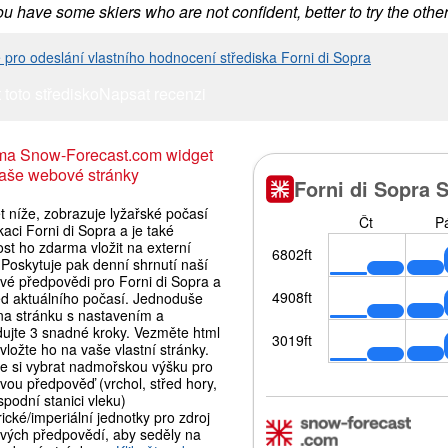
ou have some skiers who are not confident, better to try the oth
e pro odeslání vlastního hodnocení střediska Forni di Sopra
 toto středisko
Napsat recenzi
ma Snow-Forecast.com widget
aše webové stránky
 níže, zobrazuje lyžařské počasí
kaci Forni di Sopra a je také
st ho zdarma vložit na externí
Poskytuje pak denní shrnutí naší
vé předpovědi pro Forni di Sopra a
ed aktuálního počasí. Jednoduše
 na stránku s nastavením a
dujte 3 snadné kroky. Vezměte html
vložte ho na vaše vlastní stránky.
e si vybrat nadmořskou výšku pro
vou předpověď (vrchol, střed hory,
podní stanici vleku)
ické/imperiální jednotky pro zdroj
vých předpovědí, aby seděly na