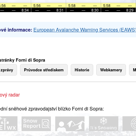
5:56
—
—
5:56
—
—
5:58
—
—
5:58
—
—
—
—
8:34
—
—
8:31
—
—
8:30
—
—
8:29
vé informace:
European Avalanche Warning Services (EAWS
stránky Forni di Sopra
 zprávy
Průvodce střediskem
Historie
Webkamery
M
ový radar
dní sněhové zpravodajství blízko Forni di Sopra: