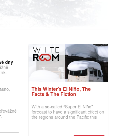
vé dny
vážně
řík.
This Winter’s El Niño, The
jasno,
Facts & The Fiction
With a so-called “Super El Niño”
převážně
forecast to have a significant effect on
.
the regions around the Pacific this
winter, the question skiers are asking
is simple: book now or wait, and
where are the best odds?