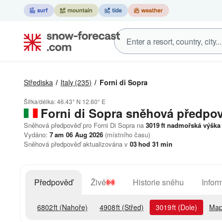
Střediska
Italy
(235)
Forni di Sopra
Šířka/délka:
46.43° N
12.60° E
Forni di Sopra
sněhová předpo
Sněhová předpověď pro Forni Di Sopra na
3019
ft
nadmořská výška
Vydáno:
7 am 06 Aug 2026
(místního času)
Sněhová předpověď aktualizována v
03
hod
31
min
Předpověď
Živě
Historie sněhu
Infor
6802
ft
(Nahoře)
4908
ft
(Střed)
3019
ft
(Dole)
Map