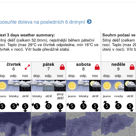
posuňte doleva na posledních 6 dní
nyní
ext 3 days weather summary:
Souhrn počasí ve 
ilný déšť (celkem 52.0mm), nejsilnější během páteční
Silný déšť (celkem
oci. Teplo (max 29°C ve čtvrtek odpoledne, min 16°C ve
noci. Teplo (max 2
tvrtek v noci). Vítr bude převážně slabý.
úterý v noci). Vítr
čtvrtek
pátek
sobota
neděle
6
7
8
9
dop.
odp.
noc
dop.
odp.
noc
dop.
odp.
noc
dop.
odp.
noc
silný
asno
blesky
déšť
blesky
déšť
jasno
blesky
déšť
jasno
mraky
déšť
déšť
5
5
5
5
0
5
5
5
5
5
5
5