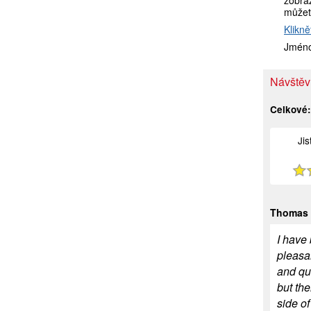
zobraz
můžet
Klikně
Jméno
Návštěv
Celkové
Ji
Thomas
I have 
pleasan
and qui
but th
side of