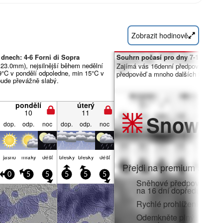
Zobrazit hodinově
dnech: 4-6 Forni di Sopra
Souhrn počasí pro dny 7-16:
 23.0mm), nejsilnější během nedělní
Zajímá vás 16denní předpověď? Od
9°C v pondělí odpoledne, min 15°C v
předpověď a mnoho dalších funkcí č
 bude převážně slabý.
pondělí
úterý
10
11
Snow
Pr
dop.
odp.
noc
dop.
odp.
noc
jasno
mraky
déšť
blesky
blesky
déšť
Přejdi na premium a zato
0
5
5
5
5
5
Sněhové předpovědi po 
na 16 dní dopředu
Rychlé prohlížení bez r
Odemkněte plný přístup v