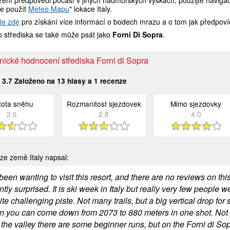
ení předpovědi počasí v jiných nadmořských výškách, použijte navigaci
e použít
Meteo Mapu
" lokace Italy.
te zde
pro získání více informací o bodech mrazu a o tom jak předpoví
 střediska se také může psát jako
Forni Di Sopra
.
nické hodnocení střediska Forni di Sopra
:
3.7
Založeno na
13
hlasy a
1
recenze
stota sněhu
Rozmanitost sjezdovek
Mimo sjezdovky
2.6
2.8
4.0
ze země Italy napsal:
been wanting to visit this resort, and there are no reviews on t
tly surprised. It is ski week in Italy but really very few people 
te challenging piste. Not many trails, but a big vertical drop for s
en you can come down from 2073 to 880 meters in one shot. Not r
 the valley there are some beginner runs, but on the Forni di So