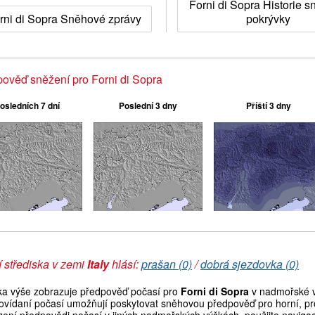
Forni di Sopra Historie 
rni di Sopra Sněhové zprávy
pokrývky
ověď sněžení pro Forni di Sopra
osledních 7 dní
Poslední 3 dny
Příští 3 dny
 střediska v zemi
Italy
hlásí:
prašan (0)
/
dobrá sjezdovka (0)
ka výše zobrazuje předpověď počasí pro
Forni di Sopra
v nadmořské v
ovídaní počasí umožňují poskytovat sněhovou předpověď pro horní, pro