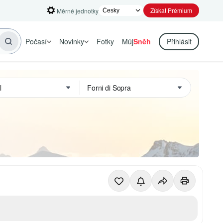
Získat Prémium
Měrné jednotky
Počasí
Novinky
Fotky
Můj
Sněh
Přihlásit