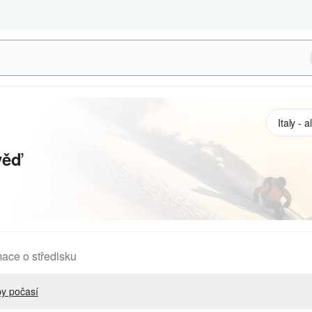
věď
mace o středisku
y počasí