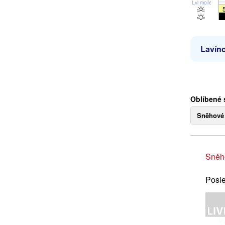
Lvl moře
Lavíno
Oblíbené 
Sněhové
Sněh
Posle