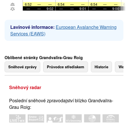
6:52
—
—
6:54
—
—
6:54
—
—
6:
—
—
9:02
—
—
9:01
—
—
9:00
Lavínové informace:
European Avalanche Warning
Services (EAWS)
Oblíbené stránky Grandvalira-Grau Roig
Sněhové zprávy
Průvodce střediskem
Historie
Webk
Sněhový radar
Poslední sněhové zpravodajství blízko Grandvalira-
Grau Roig: