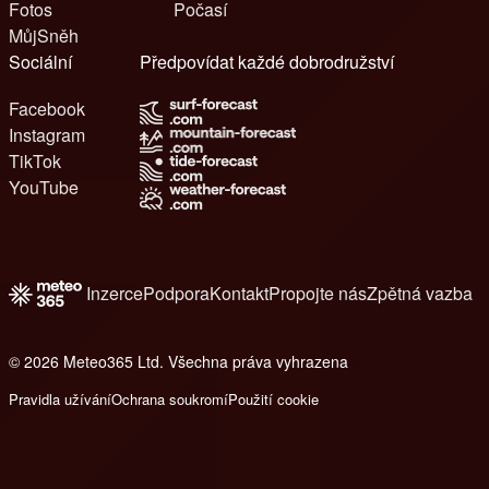
Fotos
Počasí
MůjSněh
Sociální
Předpovídat každé dobrodružství
Facebook
Instagram
TikTok
YouTube
Inzerce
Podpora
Kontakt
Propojte nás
Zpětná vazba
© 2026 Meteo365 Ltd. Všechna práva vyhrazena
8
Pravidla užívání
Ochrana soukromí
Použití cookie