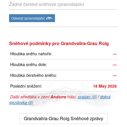
Žádné čerstvé sněhové zpravodajství
Odeslat zpravodajství
Sněhové podmínky pro Grandvalira-Grau Roig
Hloubka sněhu nahoře:
—
Hloubka sněhu dole:
—
Hloubka čerstvého sněhu:
—
Poslední sněžení:
18 May 2026
Další střediska v zemi
Andorra
hlásí:
prašan (0)
/
dobrá
sjezdovka (0)
Grandvalira-Grau Roig Sněhové zprávy