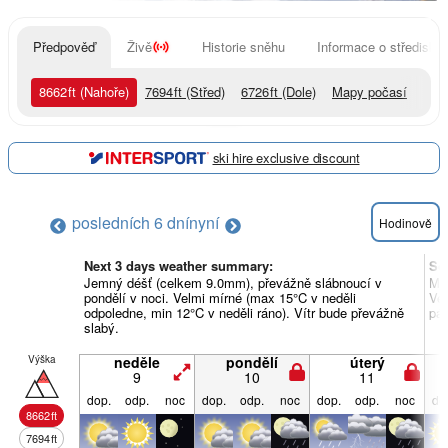
Předpověď
Živě
Historie sněhu
Informace o středisku
8662
ft
(Nahoře)
7694
ft
(Střed)
6726
ft
(Dole)
Mapy počasí
ski hire exclusive discount
posledních 6 dní
nyní
Hodinově
Next 3 days weather summary:
So
Jemný déšť (celkem 9.0mm), převážně slábnoucí v
Mír
pondělí v noci. Velmi mírné (max 15°C v neděli
Vel
odpoledne, min 12°C v neděli ráno). Vítr bude převážně
pát
slabý.
Výška
neděle
pondělí
úterý
9
10
11
dop.
odp.
noc
dop.
odp.
noc
dop.
odp.
noc
do
8662
ft
7694
ft