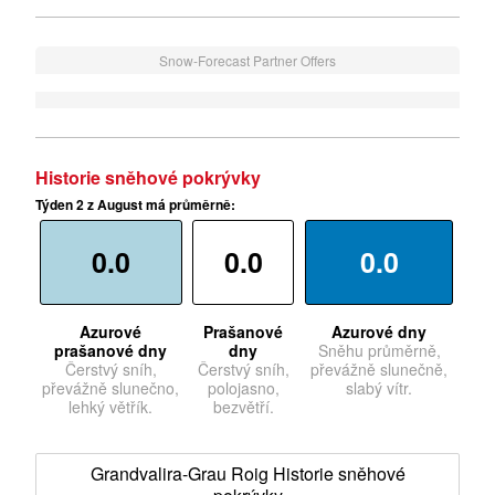
Snow-Forecast Partner Offers
Historie sněhové pokrývky
Týden 2 z August má průměrně:
0.0
0.0
0.0
Azurové
Prašanové
Azurové dny
prašanové dny
dny
Sněhu průměrně,
Čerstvý sníh,
Čerstvý sníh,
převážně slunečně,
převážně slunečno,
polojasno,
slabý vítr.
lehký větřík.
bezvětří.
Grandvalira-Grau Roig Historie sněhové