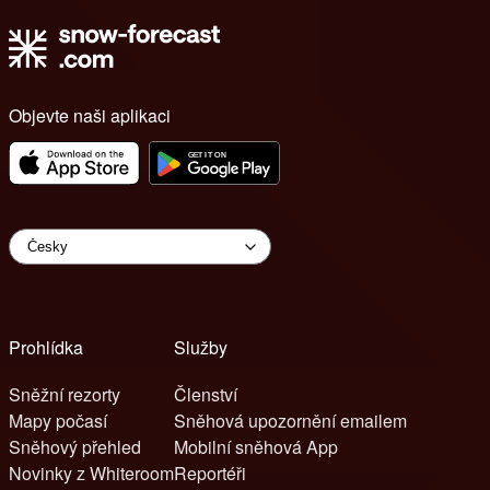
Objevte naši aplikaci
Prohlídka
Služby
Sněžní rezorty
Členství
Mapy počasí
Sněhová upozornění emailem
Sněhový přehled
Mobilní sněhová App
Novinky z Whiteroom
Reportéři