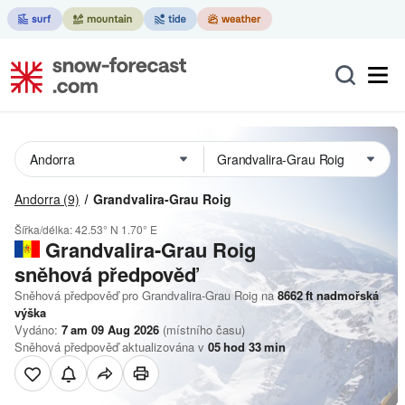
Andorra
(9)
Grandvalira-Grau Roig
Šířka/délka:
42.53° N
1.70° E
Grandvalira-Grau Roig
sněhová předpověď
Sněhová předpověď pro Grandvalira-Grau Roig na
8662
ft
nadmořská
výška
Vydáno:
7 am 09 Aug 2026
(místního času)
Sněhová předpověď aktualizována v
05
hod
33
min