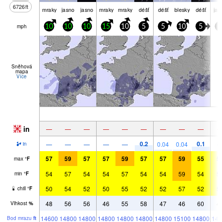
6726
ft
mraky
jasno
jasno
mraky
mraky
déšť
déšť
blesky
déšť
jas
mph
10
10
10
15
10
5
5
10
5
5
Sněhová
mapa
Více
in
—
—
—
—
—
—
—
—
—
0.2
0.1
—
—
—
—
—
0.04
0.04
in
57
59
57
57
59
57
57
59
55
5
max
°
F
54
57
54
54
57
54
54
59
54
5
min
°
F
50
54
52
50
55
52
52
57
52
5
chill
°
F
48
56
56
46
55
58
47
46
60
4
Vlhkost
%
14600
14800
14800
14800
14800
14800
14800
15100
14800
149
Bod mrazu
ft