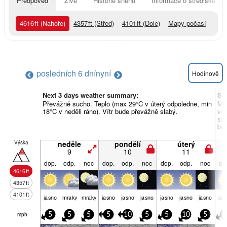
Předpověď
Živě
Historie sněhu
Informace o středisku
4616
ft
(Nahoře)
4357
ft
(Střed)
4101
ft
(Dole)
Mapy počasí
posledních 6 dní
nyní
Hodinově
Next 3 days weather summary:
So
Převážně sucho. Teplo (max 29°C v úterý odpoledne, min
Mrh
18°C v neděli ráno). Vítr bude převážně slabý.
ve 
slá
bez
Výška
neděle
pondělí
úterý
9
10
11
dop.
odp.
noc
dop.
odp.
noc
dop.
odp.
noc
do
4616
ft
4357
ft
4101
ft
jasno
mraky
mraky
jasno
jasno
jasno
jasno
jasno
jasno
jas
mph
5
5
5
5
10
5
5
10
5
1