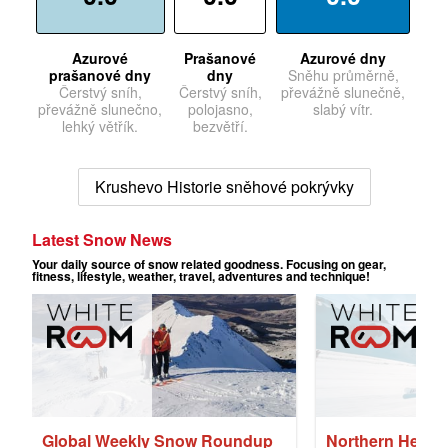
Azurové
Prašanové
Azurové dny
prašanové dny
dny
Sněhu průměrně,
Čerstvý sníh,
Čerstvý sníh,
převážně slunečně,
převážně slunečno,
polojasno,
slabý vítr.
lehký větřík.
bezvětří.
Krushevo Historie sněhové pokrývky