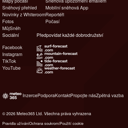
Mapy počasí
Sněhová upozornění emailem
Sněhový přehled
Mobilní sněhová App
Novinky z Whiteroom
Reportéři
Fotos
Počasí
MůjSněh
Sociální
Předpovídat každé dobrodružství
Facebook
Instagram
TikTok
YouTube
Inzerce
Podpora
Kontakt
Propojte nás
Zpětná vazba
© 2026 Meteo365 Ltd. Všechna práva vyhrazena
8
Pravidla užívání
Ochrana soukromí
Použití cookie