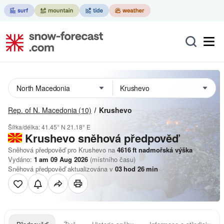
Rep. of N. Macedonia
(10)
Krushevo
Šířka/délka:
41.45° N
21.18° E
Krushevo
sněhová předpověď
Sněhová předpověď pro Krushevo na
4616
ft
nadmořská výška
Vydáno:
1 am 09 Aug 2026
(místního času)
Sněhová předpověď aktualizována v
03
hod
26
min