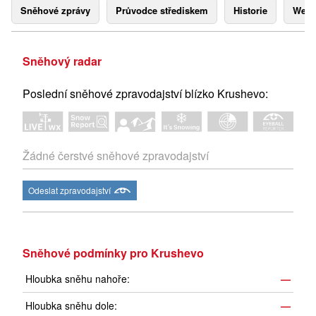
Sněhové zprávy
Průvodce střediskem
Historie
Webk
Sněhový radar
Poslední sněhové zpravodajství blízko Krushevo:
Žádné čerstvé sněhové zpravodajství
Odeslat zpravodajství
Sněhové podmínky pro Krushevo
Hloubka sněhu nahoře:
—
Hloubka sněhu dole:
—