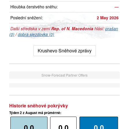
Hloubka čerstvého sněhu:
—
Poslední sněžení:
2 May 2026
Další střediska v zemi
Rep. of N. Macedonia
hlásí:
prašan
(0)
/
dobrá sjezdovka (0)
Krushevo Sněhové zprávy
Snow-Forecast Partner Offers
Historie sněhové pokrývky
Týden 2 z August má průměrně:
0.0
0.0
0.0