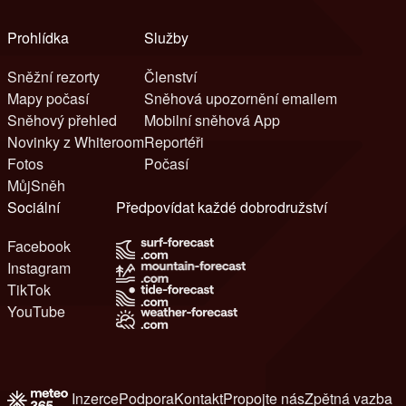
Prohlídka
Služby
Sněžní rezorty
Členství
Mapy počasí
Sněhová upozornění emailem
Sněhový přehled
Mobilní sněhová App
Novinky z Whiteroom
Reportéři
Fotos
Počasí
MůjSněh
Sociální
Předpovídat každé dobrodružství
Facebook
Instagram
TikTok
YouTube
Inzerce
Podpora
Kontakt
Propojte nás
Zpětná vazba