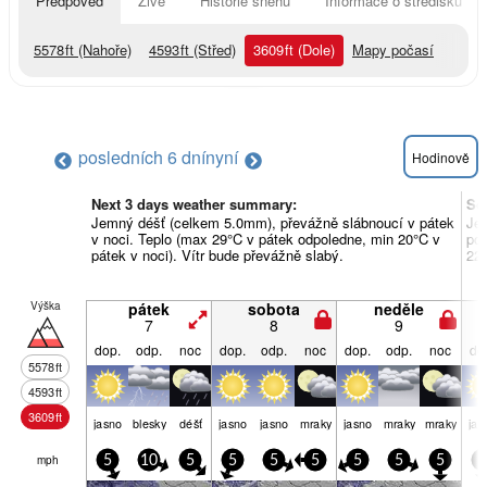
Předpověď
Živě
Historie sněhu
Informace o středisku
5578
ft
(Nahoře)
4593
ft
(Střed)
3609
ft
(Dole)
Mapy počasí
posledních 6 dní
nyní
Hodinově
Next 3 days weather summary:
So
Jemný déšť (celkem 5.0mm), převážně slábnoucí v pátek
Je
v noci. Teplo (max 29°C v pátek odpoledne, min 20°C v
pon
pátek v noci). Vítr bude převážně slabý.
22°
Výška
pátek
sobota
neděle
7
8
9
dop.
odp.
noc
dop.
odp.
noc
dop.
odp.
noc
do
5578
ft
4593
ft
3609
ft
jasno
blesky
déšť
jasno
jasno
mraky
jasno
mraky
mraky
jas
mph
5
10
5
5
5
5
5
5
5
5