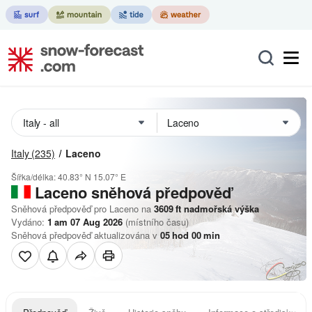
Italy
(235)
Laceno
Šířka/délka:
40.83° N
15.07° E
Laceno
sněhová předpověď
Sněhová předpověď pro Laceno na
3609
ft
nadmořská výška
Vydáno:
1 am 07 Aug 2026
(místního času)
Sněhová předpověď aktualizována v
05
hod
00
min