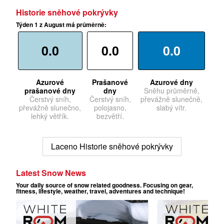
Historie sněhové pokrývky
Týden 1 z August má průměrně:
0.0
0.0
0.0
Azurové
Prašanové
Azurové dny
prašanové dny
dny
Sněhu průměrně,
Čerstvý sníh,
Čerstvý sníh,
převážně slunečně,
převážně slunečno,
polojasno,
slabý vítr.
lehký větřík.
bezvětří.
Laceno Historie sněhové pokrývky