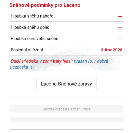
Sněhové podmínky pro Laceno
Hloubka sněhu nahoře:
—
Hloubka sněhu dole:
—
Hloubka čerstvého sněhu:
—
Poslední sněžení:
3 Apr 2026
Další střediska v zemi
Italy
hlásí:
prašan (0)
/
dobrá
sjezdovka (0)
Laceno Sněhové zprávy
Snow-Forecast Partner Offers