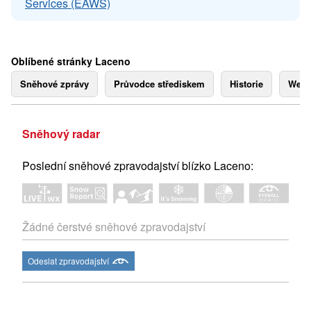
Services (EAWS)
Oblíbené stránky Laceno
Sněhové zprávy
Průvodce střediskem
Historie
Webk
Sněhový radar
Poslední sněhové zpravodajství blízko Laceno:
Žádné čerstvé sněhové zpravodajství
Odeslat zpravodajství