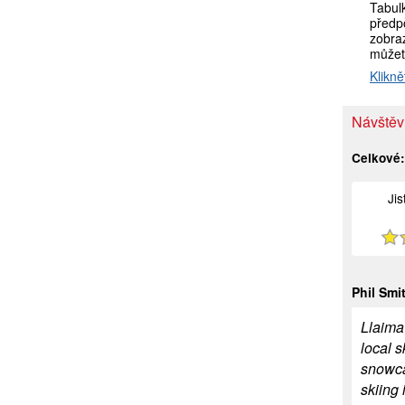
Tabul
předp
zobraz
můžet
Klikně
Návštěv
Celkové
Ji
Phil Smi
Llaima
local s
snowca
skiing 