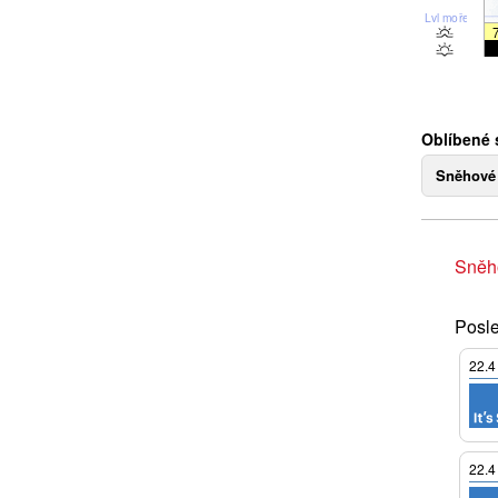
Lvl moře
Oblíbené 
Sněhové
Sněh
Posle
22.4
22.4