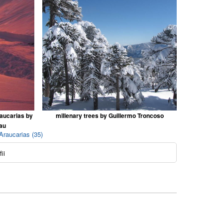
aucarias by
millenary trees by Guillermo Troncoso
au
Araucarias (35)
ii