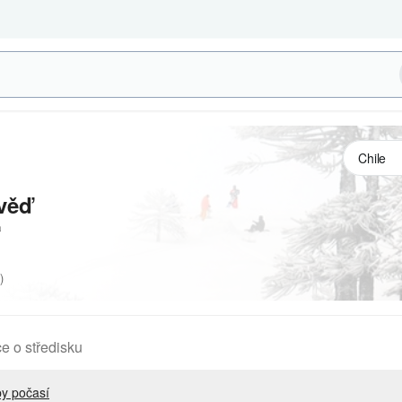
věď
a
)
e o středisku
y počasí