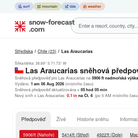
Střediska
Chile
(23)
Las Araucarias
Šířka/délka:
38.69° S
71.73° W
Las Araucarias
sněhová předpo
Sněhová předpověď pro Las Araucarias na
5906
ft
nadmořská výšk
Vydáno:
1 am 06 Aug 2026
(místního času)
Sněhová předpověď aktualizována v
05
hod
05
min
Nový sníh v Las Araucarias:
0.1
in
na Čt. 6
(po 5 AM místního času
Předpověď
Živě
Historie sněhu
Informac
5906
ft
(Nahoře)
5414
ft
(Střed)
4922
ft
(Dole)
Map