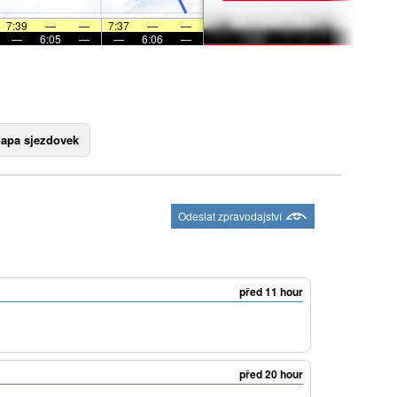
7:39
—
—
7:37
—
—
—
6:05
—
—
6:06
—
apa sjezdovek
Odeslat zpravodajství
před 11 hour
před 20 hour