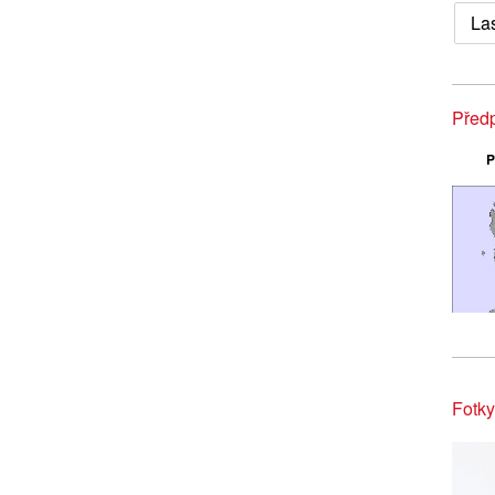
La
Předp
P
Fotky