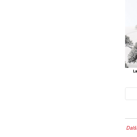
La
Další