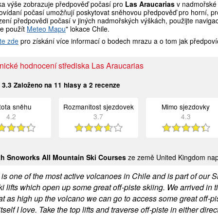
ka výše zobrazuje předpověď počasí pro
Las Araucarias
v nadmořské 
ovídaní počasí umožňují poskytovat sněhovou předpověď pro horní, pro
ení předpovědi počasí v jiných nadmořských výškách, použijte navigaci
e použít
Meteo Mapu
" lokace Chile.
te zde
pro získání více informací o bodech mrazu a o tom jak předpoví
nické hodnocení střediska Las Araucarias
:
3.3
Založeno na
11
hlasy a
2
recenze
stota sněhu
Rozmanitost sjezdovek
Mimo sjezdovky
4.2
3.7
4.3
th Snoworks All Mountain Ski Courses
ze země United Kingdom nap
 is one of the most active volcanoes in Chile and is part of ou
ki lifts which open up some great off-piste skiing. We arrived in t
t as high up the volcano we can go to access some great off-pi
itself I love. Take the top lifts and traverse off-piste in either di