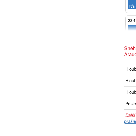
22.4
Sněh
Arauc
Hlou
Hloub
Hloub
Posle
Další
praša