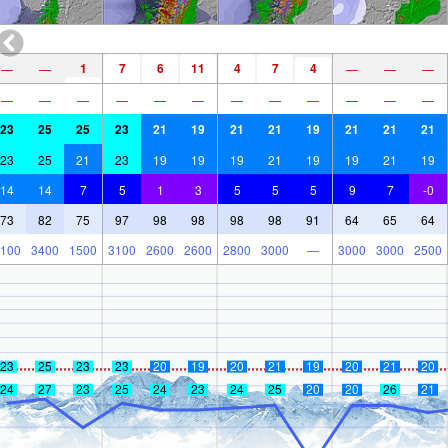
1
7
6
11
4
7
4
—
—
—
—
—
—
—
—
—
—
—
—
—
—
—
—
—
23
25
25
23
21
19
21
21
19
21
21
21
23
25
21
23
19
19
19
21
19
19
21
19
14
14
7
5
1
3
5
5
5
9
7
-0
73
82
75
97
98
98
98
98
91
64
65
64
100
3400
1500
3100
2600
2600
2800
3000
—
3000
3000
2500
23
25
23
23
20
19
20
21
19
20
21
20
24
27
23
25
24
23
24
25
20
20
26
21