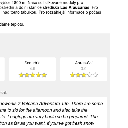
výšce 1800 m. Naše sofistikované modely pro
střední a dolní stanice střediska
Las Araucarias
. Pro
 nad touto tabulkou. Pro rozsáhlejší informace o počasí
dáme teplotu.
Scenérie
Apres-Ski
4.9
3.0
sal:
r Snoworks 7 Volcano Adventure Trip. There are some
ime to ski for the afternoon and also take the
ste. Lodgings are very basic so be prepared. The
rection as far as you want. If you’ve got fresh snow