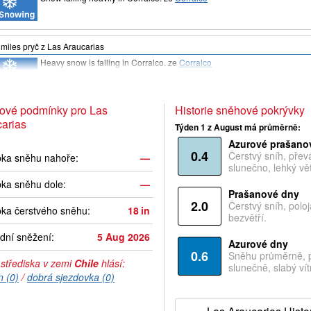
miles
pryč z Las Araucarias
Heavy snow is falling in Corralco.
ze
Corralco
ové podmínky pro Las
Historie sněhové pokrývky
arias
Týden 1 z August má průměrně:
Azurové prašano
0.4
Čerstvý sníh, pře
bka sněhu nahoře:
—
slunečno, lehký vět
ka sněhu dole:
—
Prašanové dny
2.0
Čerstvý sníh, polo
ka čerstvého sněhu:
18
in
bezvětří.
dní sněžení:
5 Aug 2026
Azurové dny
0.6
Sněhu průměrně, 
 střediska v zemi
Chile
hlásí:
slunečně, slabý vítr
n (0)
/
dobrá sjezdovka (0)