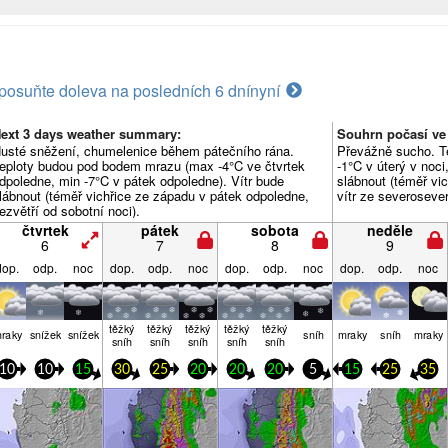
posuňte doleva na posledních 6 dní
nyní
ext 3 days weather summary:
Souhrn počasí ve 
usté sněžení, chumelenice během pátečního rána.
Převážně sucho. T
eploty budou pod bodem mrazu (max -4°C ve čtvrtek
-1°C v úterý v noci
dpoledne, min -7°C v pátek odpoledne). Vítr bude
slábnout (téměř vic
lábnout (téměř vichřice ze západu v pátek odpoledne,
vítr ze severoseve
ezvětří od sobotní noci).
čtvrtek
pátek
sobota
neděle
6
7
8
9
dop.
odp.
noc
dop.
odp.
noc
dop.
odp.
noc
dop.
odp.
noc
těžký
těžký
těžký
těžký
těžký
raky
snížek
snížek
sníh
mraky
sníh
mraky
sníh
sníh
sníh
sníh
sníh
10
10
15
30
25
20
20
20
5
15
25
35