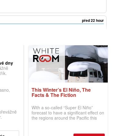
před 22 hour
vé dny
vážně
řík.
This Winter’s El Niño, The
jasno,
Facts & The Fiction
With a so-called “Super El Niño”
převážně
forecast to have a significant effect on
.
the regions around the Pacific this
winter, the question skiers are asking
is simple: book now or wait, and
where are the best odds?