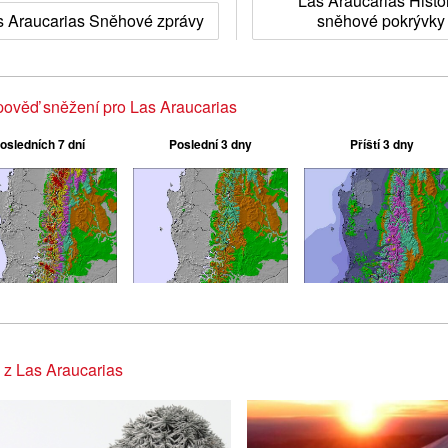
Las Araucarias Histo
s Araucarias Sněhové zprávy
sněhové pokrývky
ověď sněžení pro Las Araucarias
osledních 7 dní
Poslední 3 dny
Příští 3 dny
 z Las Araucarias