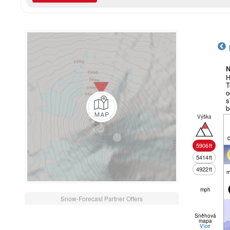
N
H
T
o
s
b
Výška
5906
ft
5414
ft
4922
ft
m
mph
Snow-Forecast Partner Offers
Sněhová
mapa
Více