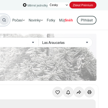
Získat Prémium
Měrné jednotky
Počasí
Novinky
Fotky
Můj
Sněh
Přihlásit