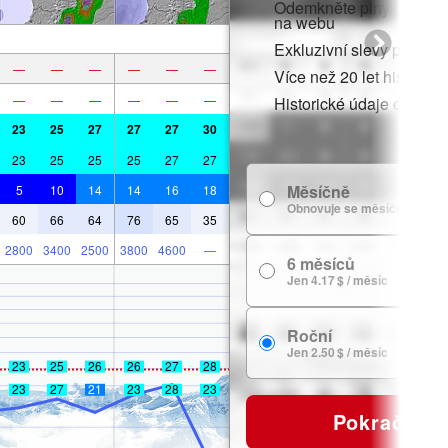
Odemkněte plný přístup v
na webu
Exkluzivní slevy pro čle
—
—
—
—
—
—
Více než 20 let historie
—
—
—
—
—
—
Historické údaje o sněh
23
25
27
27
27
30
23
25
25
25
27
27
Měsíčně
5
10
14
14
16
18
Obnovuje se měsíčně
60
66
64
76
65
35
2800
3400
2500
3800
4600
—
6 měsíců
Jen 4.17 $ / měsíc
Roční
Jen 2.50 $ / měsíc
23
25
26
26
27
28
23
27
21
23
28
23
Pokračovat