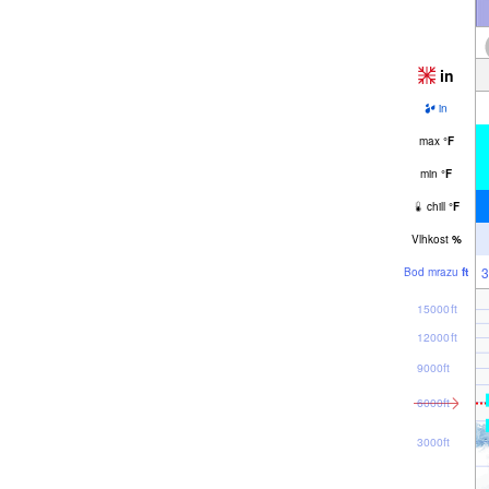
in
in
max
°
F
min
°
F
chill
°
F
Vlhkost
%
3
Bod mrazu
ft
15000ft
12000ft
9000ft
6000ft
3000ft