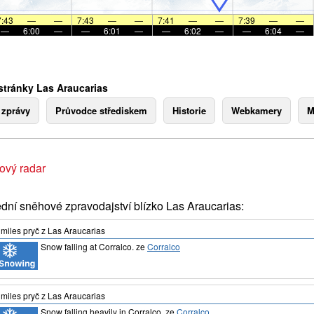
7:43
—
—
7:43
—
—
7:41
—
—
7:39
—
—
—
6:00
—
—
6:01
—
—
6:02
—
—
6:04
—
stránky Las Araucarias
 zprávy
Průvodce střediskem
Historie
Webkamery
M
ový radar
dní sněhové zpravodajství blízko Las Araucarias:
miles
pryč z Las Araucarias
Snow falling at Corralco.
ze
Corralco
miles
pryč z Las Araucarias
Snow falling heavily in Corralco.
ze
Corralco