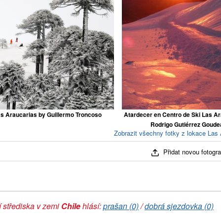
s Araucarias by Guillermo Troncoso
Atardecer en Centro de Ski Las Ar
Rodrigo Gutiérrez Goude
Zobrazit všechny fotky z lokace Las 
Přidat novou fotograf
 střediska v zemi
Chile
hlásí:
prašan (0)
/
dobrá sjezdovka (0)