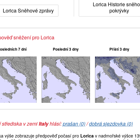
Lorica Historie sněh
Lorica Sněhové zprávy
pokrývky
ověď sněžení pro Lorica
osledních 7 dní
Poslední 3 dny
Příští 3 dny
 střediska v zemi
Italy
hlásí:
prašan (0)
/
dobrá sjezdovka (0)
ka výše zobrazuje předpověď počasí pro
Lorica
v nadmořské výšce 139