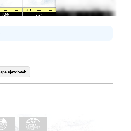
—
—
6:01
—
—
7:55
—
—
7:54
—
)
apa sjezdovek