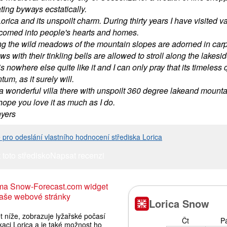
ting byways ecstatically.
Lorica and its unspoilt charm. During thirty years I have visited v
comed into people's hearts and homes.
ing the wild meadows of the mountain slopes are adorned in carp
s with their tinkling bells are allowed to stroll along the lakesid
s nowhere else quite like it and I can only pray that its timeless 
m, as it surely will.
a wonderful villa there with unspoilt 360 degree lakeand mountai
I hope you love it as much as I do.
yers
e pro odeslání vlastního hodnocení střediska Lorica
 toto středisko
Napsat recenzi
ma Snow-Forecast.com widget
aše webové stránky
 níže, zobrazuje lyžařské počasí
kaci Lorica a je také možnost ho