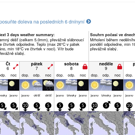
posuňte doleva na posledních 6 dní
nyní
ext 3 days weather summary:
Souhrn počasí ve dnech:
emný déšť (celkem 5.0mm), převážně slábnoucí
Mrholení během nedělníh
e čtvrtek odpoledne. Teplo (max 26°C v pátek
pondělí odpoledne, min 19
áno, min 18°C ve čtvrtek v noci). Vítr bude
převážně slabý.
řevážně slabý.
Čt
pátek
sobota
neděle
6
7
8
9
odp.
noc
dop.
odp.
noc
dop.
odp.
noc
dop.
odp.
noc
dop.
lesky
jasno
jasno
déšť
déšť
jasno
blesky
jasno
jasno
blesky
jasno
jasno
5
5
10
5
5
5
5
5
10
5
5
10