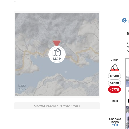
N
J
v
r
p
Výška
6326
ft
5453
ft
4577
ft
b
mph
Snow-Forecast Partner Offers
Sněhová
mapa
Více