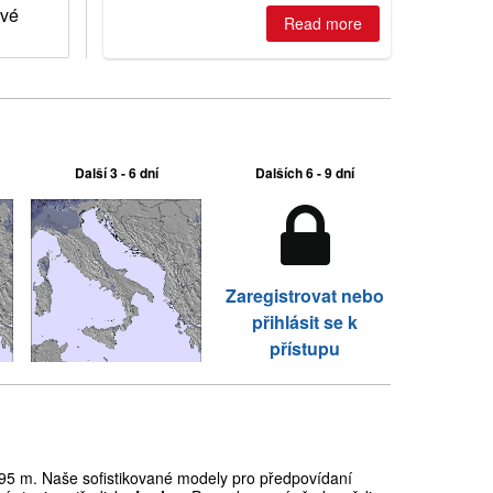
where are the best odds?
ové
Read more
Další 3 - 6 dní
Dalších 6 - 9 dní
Zaregistrovat nebo
přihlásit se k
přístupu
5 m. Naše sofistikované modely pro předpovídaní