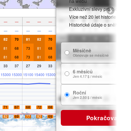
na webu
Exkluzivní slevy pro členy
Více než 20 let historie sněhu
—
—
—
—
—
Historické údaje o sněhu
—
—
—
—
—
82
70
81
82
70
81
68
73
81
68
Měsíčně
7
Obnovuje se měsíčně
81
68
73
81
68
33
37
27
29
33
6 měsíců
24
15300
15300
15100
15400
15300
Jen 4.17 $ / měsíc
Roční
29
Jen 2.50 $ / měsíc
71
67
68
72
68
Pokračovat
82
69
77
82
69