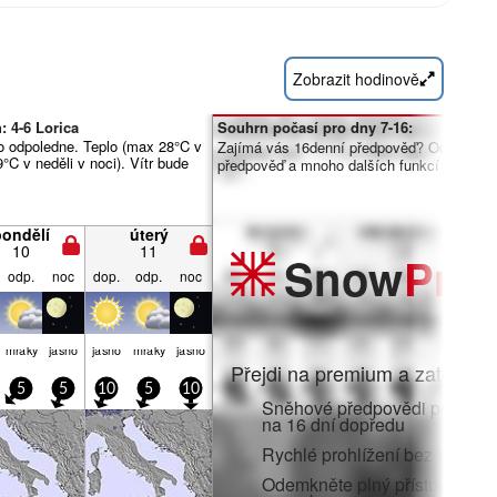
Zobrazit hodinově
 4-6 Lorica
Souhrn počasí pro dny 7-16:
o odpoledne. Teplo (max 28°C v
Zajímá vás 16denní předpověď? Odemknět
°C v neděli v noci). Vítr bude
předpověď a mnoho dalších funkcí členstv
pondělí
úterý
10
11
Snow
Pro
odp.
noc
dop.
odp.
noc
mraky
jasno
jasno
mraky
jasno
Přejdi na premium a zatoč do:
5
5
10
5
10
Sněhové předpovědi po hodi
na 16 dní dopředu
Rychlé prohlížení bez reklam
Odemkněte plný přístup v aplik