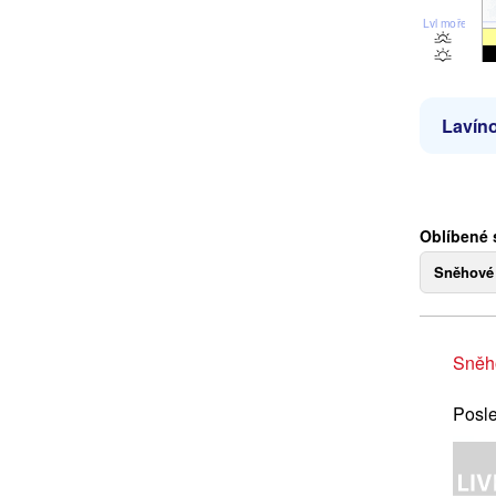
Lvl moře
Lavíno
Oblíbené 
Sněhové
Sněh
Posle