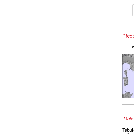
Předp
P
Další
Tabul