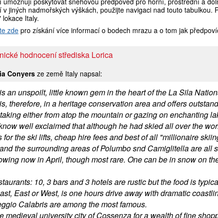
í umožňují poskytovat sněhovou předpověď pro horní, prostřední a doln
 v jiných nadmořských výškách, použijte navigaci nad touto tabulkou. 
" lokace Italy.
te zde
pro získání více informací o bodech mrazu a o tom jak předpoví
nické hodnocení střediska Lorica
ia Conyers
ze země Italy napsal:
is an unspoilt, little known gem in the heart of the La Sila Natio
is, therefore, in a heritage conservation area and offers outstan
 taking either from atop the mountain or gazing on enchanting la
I know well exclaimed that although he had skied all over the wo
for the ski lifts, cheap hire fees and best of all "millionaire skiin
 and the surrounding areas of Polumbo snd Camiglitella are all s
snowing now in April, though most rare. One can be in snow on th
taurants: 10, 3 bars and 3 hotels are rustic but the food is typic
ast, East or West, is one hours drive away with dramatic coastli
ggio Calabris are among the most famous.
he medieval university city of Cossenza for a wealth of fine shop