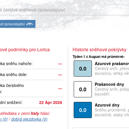
 čerstvé sněhové zpravodajství
at zpravodajství
ové podmínky pro Lorica
Historie sněhové pokrývky
Týden 1 z August má průměrně:
bka sněhu nahoře:
—
Azurové prašano
0.0
Čerstvý sníh, pře
slunečno, lehký vět
ka sněhu dole:
—
Prašanové dny
ka čerstvého
—
0.0
Čerstvý sníh, polo
u:
bezvětří.
dní sněžení:
22 Apr 2026
Azurové dny
0.0
Sněhu průměrně, 
 střediska v zemi
Italy
hlásí:
slunečně, slabý vítr
n (0)
/
dobrá sjezdovka (0)