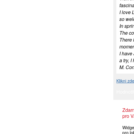
fascina
I love 
so wel
In spr
The cow
There i
momentu
I have 
a try, 
M. Con
Klikni zd
Hodnotit
Zdar
pro V
Widget
pro lo