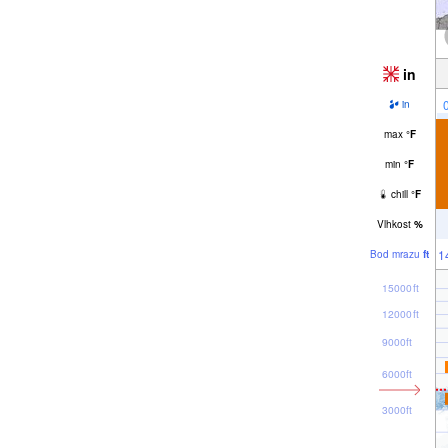
in
in
max
°
F
min
°
F
chill
°
F
Vlhkost
%
1
Bod mrazu
ft
15000ft
12000ft
9000ft
6000ft
3000ft