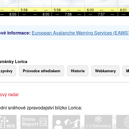
—
—
5:58
—
—
5:58
—
—
6:00
—
—
6:01
—
8:00
—
—
8:00
—
7:58
—
—
7:57
—
—
vé informace:
European Avalanche Warning Services (EAWS
stránky Lorica
 zprávy
Průvodce střediskem
Historie
Webkamery
M
ový radar
dní sněhové zpravodajství blízko Lorica: