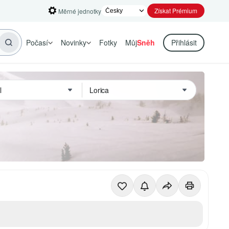
Získat Prémium
Měrné jednotky
Počasí
Novinky
Fotky
Můj
Sněh
Přihlásit