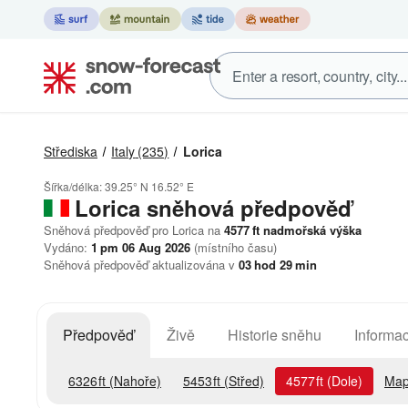
Střediska
Italy
(235)
Lorica
Šířka/délka:
39.25° N
16.52° E
Lorica
sněhová předpověď
Sněhová předpověď pro Lorica na
4577
ft
nadmořská výška
Vydáno:
1 pm 06 Aug 2026
(místního času)
Sněhová předpověď aktualizována v
03
hod
29
min
Předpověď
Živě
Historie sněhu
Informac
6326
ft
(Nahoře)
5453
ft
(Střed)
4577
ft
(Dole)
Map