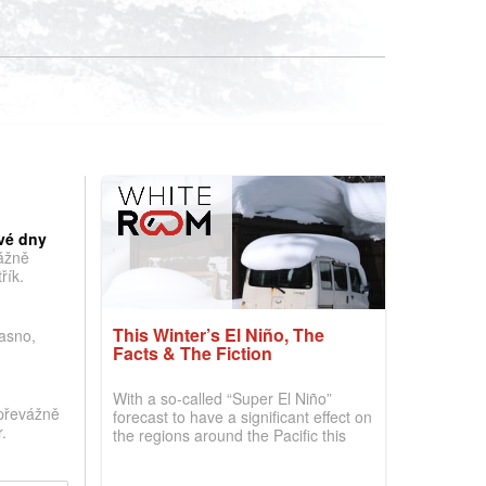
vé dny
vážně
řík.
This Winter’s El Niño, The
jasno,
Facts & The Fiction
With a so-called “Super El Niño”
převážně
forecast to have a significant effect on
.
the regions around the Pacific this
winter, the question skiers are asking
is simple: book now or wait, and