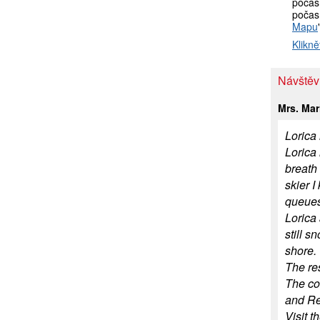
počas
počasí
Mapu
Klikně
Návštěv
Mrs. Mar
Lorica 
Lorica 
breath
skier 
queues 
Lorica
still 
shore.
The res
The co
and Re
Visit t