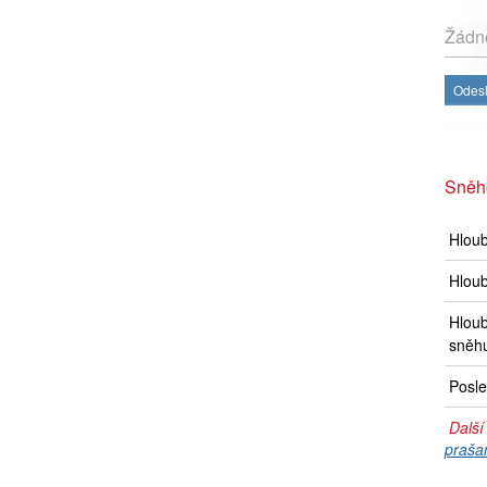
Žádné
Odesl
Sněh
Hlou
Hloub
Hloub
sněh
Posle
Další
praša