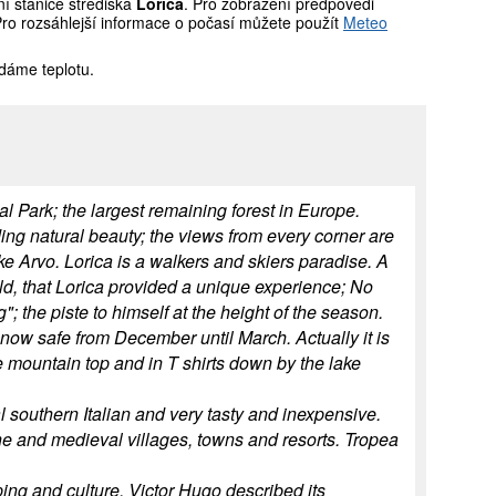
í stanice střediska
Lorica
. Pro zobrazení předpovědi
Pro rozsáhlejší informace o počasí můžete použít
Meteo
dáme teplotu.
nal Park; the largest remaining forest in Europe.
ding natural beauty; the views from every corner are
ke Arvo. Lorica is a walkers and skiers paradise. A
rld, that Lorica provided a unique experience; No
g"; the piste to himself at the height of the season.
now safe from December until March. Actually it is
e mountain top and in T shirts down by the lake
al southern Italian and very tasty and inexpensive.
ne and medieval villages, towns and resorts. Tropea
ping and culture. Victor Hugo described its