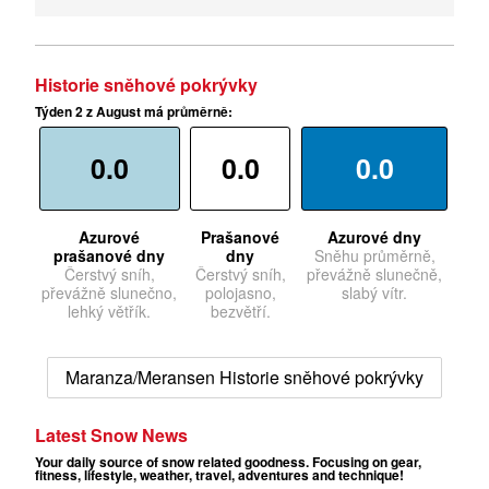
Historie sněhové pokrývky
Týden 2 z August má průměrně:
0.0
0.0
0.0
Azurové
Prašanové
Azurové dny
prašanové dny
dny
Sněhu průměrně,
Čerstvý sníh,
Čerstvý sníh,
převážně slunečně,
převážně slunečno,
polojasno,
slabý vítr.
lehký větřík.
bezvětří.
Maranza/Meransen Historie sněhové pokrývky