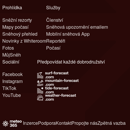
Prohlídka
Služby
Sněžní rezorty
Členství
Mapy počasí
Sněhová upozornění emailem
Sněhový přehled
Mobilní sněhová App
Novinky z Whiteroom
Reportéři
Fotos
Počasí
MůjSněh
Sociální
Předpovídat každé dobrodružství
Facebook
Instagram
TikTok
YouTube
Inzerce
Podpora
Kontakt
Propojte nás
Zpětná vazba