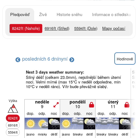
Předpověď
Živě
Historie sněhu
Informace o středisku
8242
ft
(Nahoře)
6916
ft
(Střed)
5594
ft
(Dole)
Mapy počasí
posledních 6 dní
nyní
Hodinově
Next 3 days weather summary:
So
Silný déšť (celkem 23.0mm), nejsilnější během úterní
Sil
noci. Velmi mírné (max 15°C v neděli odpoledne, min
noc
10°C v neděli ráno). Vítr bude převážně slabý.
10°
Výška
neděle
pondělí
úterý
9
10
11
dop.
odp.
noc
dop.
odp.
noc
dop.
odp.
noc
do
8242
ft
6916
ft
5594
ft
jasno
mraky
déšť
jasno
blesky
déšť
blesky
blesky
déšť
mra