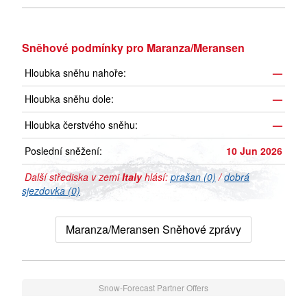
Sněhové podmínky pro Maranza/Meransen
Hloubka sněhu nahoře:
—
Hloubka sněhu dole:
—
Hloubka čerstvého sněhu:
—
Poslední sněžení:
10 Jun 2026
Další střediska v zemi
Italy
hlásí:
prašan (0)
/
dobrá
sjezdovka (0)
Maranza/Meransen Sněhové zprávy
Snow-Forecast Partner Offers