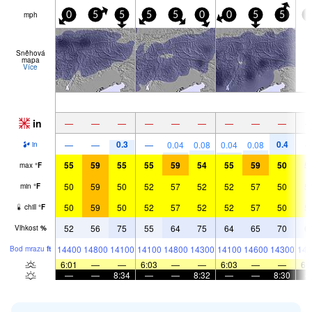
mph
0
5
5
5
5
0
0
5
5
0
Sněhová
mapa
Více
in
—
—
—
—
—
—
—
—
—
0.3
0.4
—
—
—
0.04
0.08
0.04
0.08
in
55
59
55
55
59
54
55
59
50
5
max
°
F
50
59
50
52
57
52
52
57
50
5
min
°
F
50
59
50
52
57
52
52
57
50
5
chill
°
F
52
56
75
55
64
75
64
65
70
6
Vlhkost
%
14400
14800
14100
14100
14800
14300
14100
14600
14300
143
Bod mrazu
ft
6:01
—
—
6:03
—
—
6:03
—
—
6:
—
—
8:34
—
—
8:32
—
—
8:30