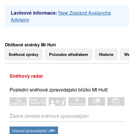
Lavínové informace:
New Zealand Avalanche
Advisory
Oblíbené stránky Mt Hutt
Sněhové zprávy
Průvodce střediskem
Historie
Webk
Sněhový radar
Poslední sněhové zpravodajství blízko Mt Hutt:
Žádné čerstvé sněhové zpravodajství
Odeslat zpravodajství