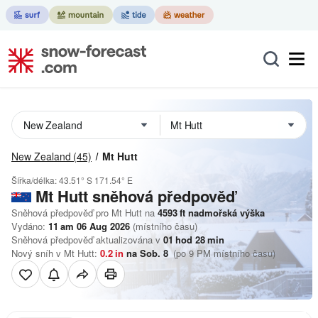
New Zealand
(45)
Mt Hutt
Šířka/délka:
43.51° S
171.54° E
Mt Hutt
sněhová předpověď
Sněhová předpověď pro Mt Hutt na
4593
ft
nadmořská výška
Vydáno:
11 am 06 Aug 2026
(místního času)
Sněhová předpověď aktualizována v
01
hod
28
min
Nový sníh v Mt Hutt:
0.2
in
na Sob. 8
(po 9 PM místního času)