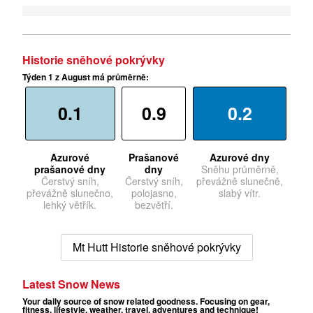
Historie sněhové pokrývky
Týden 1 z August má průměrně:
0.1
0.9
0.2
Azurové
Prašanové
Azurové dny
prašanové dny
dny
Sněhu průměrně,
Čerstvý sníh,
Čerstvý sníh,
převážně slunečně,
převážně slunečno,
polojasno,
slabý vítr.
lehký větřík.
bezvětří.
Mt Hutt Historie sněhové pokrývky