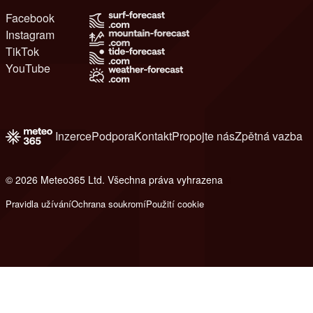
Facebook
Instagram
TikTok
YouTube
Inzerce
Podpora
Kontakt
Propojte nás
Zpětná vazba
© 2026 Meteo365 Ltd. Všechna práva vyhrazena
8
Pravidla užívání
Ochrana soukromí
Použití cookie