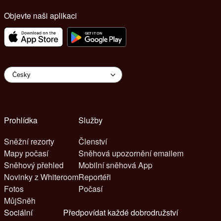
Objevte naši aplikaci
Prohlídka
Služby
Sněžní rezorty
Členství
Mapy počasí
Sněhová upozornění emailem
Sněhový přehled
Mobilní sněhová App
Novinky z Whiteroom
Reportéři
Fotos
Počasí
MůjSněh
Sociální
Předpovídat každé dobrodružství