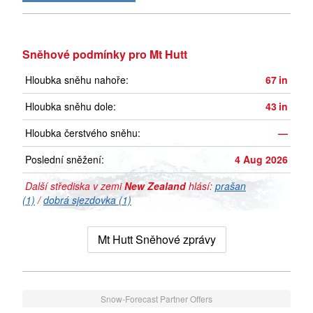
Sněhové podmínky pro Mt Hutt
Hloubka sněhu nahoře:
67
in
Hloubka sněhu dole:
43
in
Hloubka čerstvého sněhu:
—
Poslední sněžení:
4 Aug 2026
Další střediska v zemi
New Zealand
hlásí:
prašan
(1)
/
dobrá sjezdovka (1)
Mt Hutt Sněhové zprávy
Snow-Forecast Partner Offers