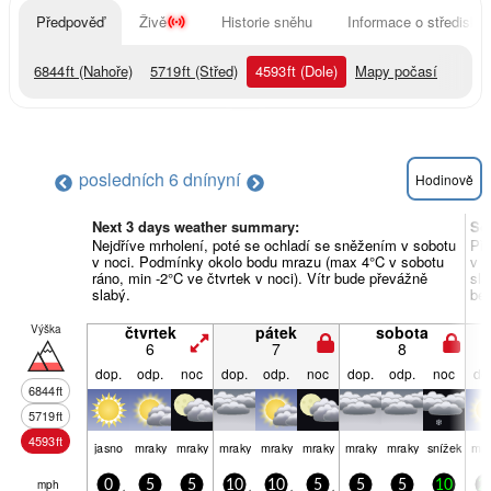
Předpověď
Živě
Historie sněhu
Informace o středisku
6844
ft
(Nahoře)
5719
ft
(Střed)
4593
ft
(Dole)
Mapy počasí
posledních 6 dní
nyní
Hodinově
Next 3 days weather summary:
So
Nejdříve mrholení, poté se ochladí se sněžením v sobotu
Př
v noci. Podmínky okolo bodu mrazu (max 4°C v sobotu
v n
ráno, min -2°C ve čtvrtek v noci). Vítr bude převážně
slá
slabý.
bez
Výška
čtvrtek
pátek
sobota
6
7
8
dop.
odp.
noc
dop.
odp.
noc
dop.
odp.
noc
do
6844
ft
5719
ft
4593
ft
jasno
mraky
mraky
mraky
mraky
mraky
mraky
mraky
snížek
mra
mph
0
5
5
10
10
5
5
5
10
2