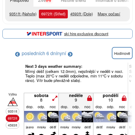
Předpověď
Živě
Historie sněhu
Informace o středisku
9351
ft
(Nahoře)
6972
ft
(Střed)
4593
ft
(Dole)
Mapy počasí
ski hire exclusive discount
posledních 6 dní
nyní
Hodinově
Next 3 days weather summary:
So
Mírný déšť (celkem 12.0mm), nejsilnější v neděli v noci.
Sil
Teplo (max 20°C v neděli odpoledne, min 11°C v sobotu
noc
ráno). Vítr bude převážně slabý.
v ú
Výška
sobota
neděle
pondělí
8
9
10
dop.
odp.
noc
dop.
odp.
noc
dop.
odp.
noc
do
9351
ft
6972
ft
4593
ft
jasno
mraky
déšť
mraky
mraky
déšť
déšť
mraky
déšť
ble