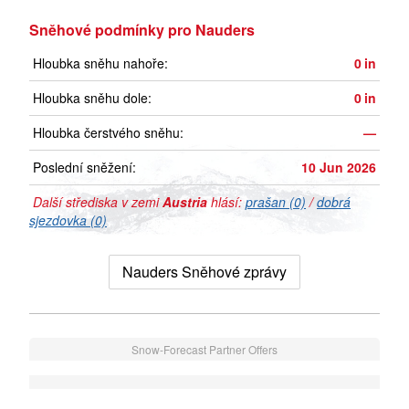
Sněhové podmínky pro Nauders
Hloubka sněhu nahoře:
0
in
Hloubka sněhu dole:
0
in
Hloubka čerstvého sněhu:
—
Poslední sněžení:
10 Jun 2026
Další střediska v zemi
Austria
hlásí:
prašan (0)
/
dobrá
sjezdovka (0)
Nauders Sněhové zprávy
Snow-Forecast Partner Offers