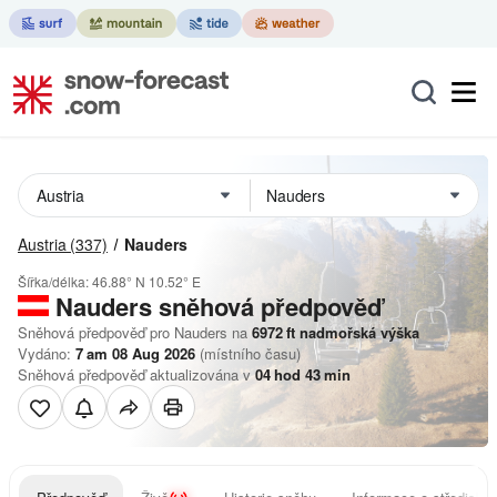
Austria
(337)
Nauders
Šířka/délka:
46.88° N
10.52° E
Nauders
sněhová předpověď
Sněhová předpověď pro Nauders na
6972
ft
nadmořská výška
Vydáno:
7 am 08 Aug 2026
(místního času)
Sněhová předpověď aktualizována v
04
hod
43
min