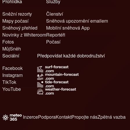
Prohlídka
Služby
Sněžní rezorty
Členství
Mapy počasí
Sněhová upozornění emailem
Sněhový přehled
Mobilní sněhová App
Novinky z Whiteroom
Reportéři
Fotos
Počasí
MůjSněh
Sociální
Předpovídat každé dobrodružství
Facebook
Instagram
TikTok
YouTube
Inzerce
Podpora
Kontakt
Propojte nás
Zpětná vazba