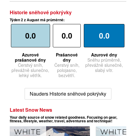
Historie sněhové pokrývky
Týden 2 z August má průměrně:
0.0
0.0
0.0
Azurové
Prašanové
Azurové dny
prašanové dny
dny
Sněhu průměrně,
Čerstvý sníh,
Čerstvý sníh,
převážně slunečně,
převážně slunečno,
polojasno,
slabý vítr.
lehký větřík.
bezvětří.
Nauders Historie sněhové pokrývky