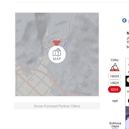
N
J
T
b
Výška
1903
ft
1362
ft
820
ft
j
mph
Snow-Forecast Partner Offers
Sněhová
mapa
Více