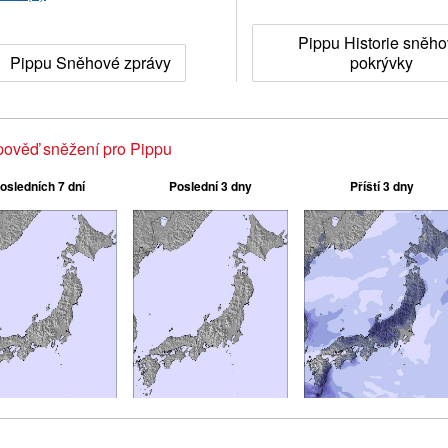
Pippu Historie sněh
Pippu Sněhové zprávy
pokrývky
pověď sněžení pro Pippu
osledních 7 dní
Poslední 3 dny
Příští 3 dny