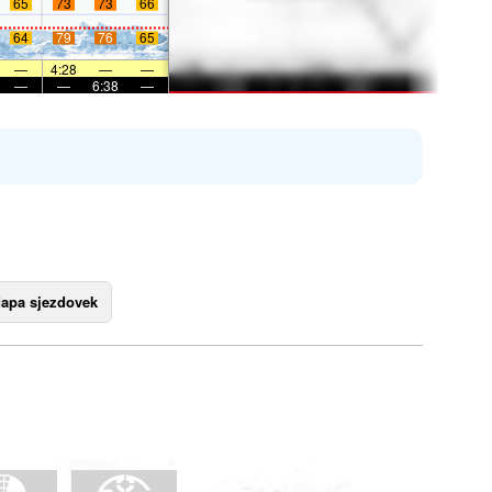
65
73
73
66
64
79
76
65
—
4:28
—
—
—
—
6:38
—
apa sjezdovek