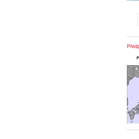
Před
P