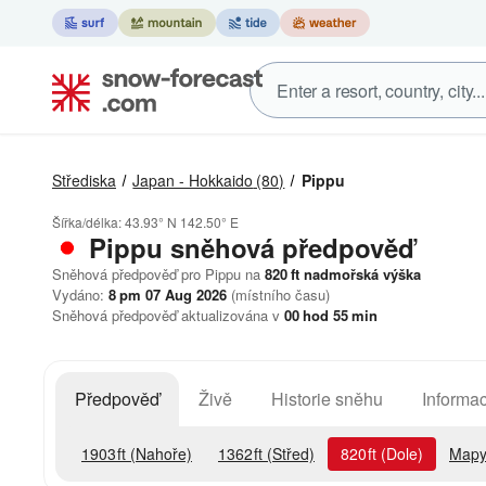
Střediska
Japan - Hokkaido
(80)
Pippu
Šířka/délka:
43.93° N
142.50° E
Pippu
sněhová předpověď
Sněhová předpověď pro Pippu na
820
ft
nadmořská výška
Vydáno:
8 pm 07 Aug 2026
(místního času)
Sněhová předpověď aktualizována v
00
hod
55
min
Předpověď
Živě
Historie sněhu
Informac
1903
ft
(Nahoře)
1362
ft
(Střed)
820
ft
(Dole)
Mapy