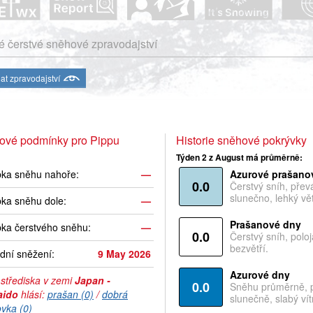
 čerstvé sněhové zpravodajství
at zpravodajství
ové podmínky pro Pippu
Historie sněhové pokrývky
Týden 2 z August má průměrně:
bka sněhu nahoře:
—
Azurové prašano
0.0
Čerstvý sníh, pře
slunečno, lehký vět
ka sněhu dole:
—
Prašanové dny
ka čerstvého sněhu:
—
0.0
Čerstvý sníh, polo
bezvětří.
dní sněžení:
9 May 2026
Azurové dny
 střediska v zemi
Japan -
0.0
Sněhu průměrně, 
aido
hlásí:
prašan (0)
/
dobrá
slunečně, slabý vítr
ovka (0)