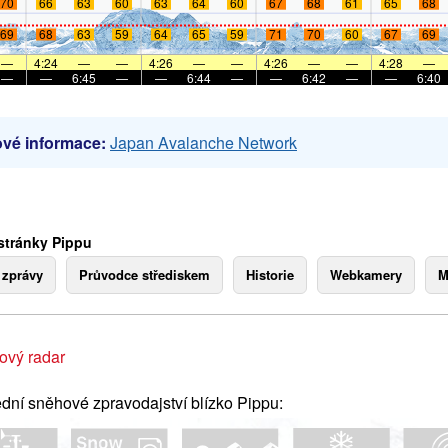
70
66
63
60
63
64
60
67
68
61
65
68
69
68
63
59
64
65
59
71
70
60
67
69
—
4:24
—
—
4:26
—
—
4:26
—
—
4:28
—
—
—
6:45
—
—
6:44
—
—
6:42
—
—
6:40
vé informace:
Japan Avalanche Network
stránky Pippu
 zprávy
Průvodce střediskem
Historie
Webkamery
M
ový radar
dní sněhové zpravodajství blízko Pippu: