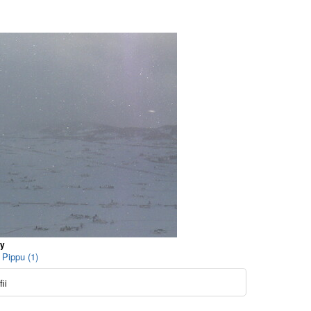
ay
 Pippu (1)
ii