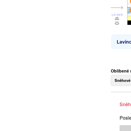
Lvl moře
Lavíno
Oblíbené 
Sněhové
Sněh
Posle