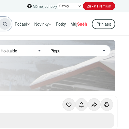
Získat Prémium
Měrné jednotky
Počasí
Novinky
Fotky
Můj
Sněh
Přihlásit