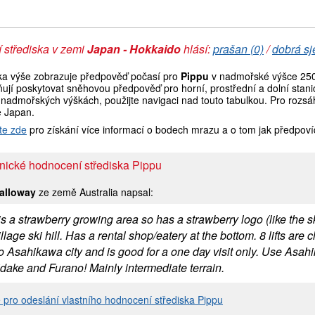
 střediska v zemi
Japan - Hokkaido
hlásí:
prašan (0)
/
dobrá sj
ka výše zobrazuje předpověď počasí pro
Pippu
v nadmořské výšce 250 
ují poskytovat sněhovou předpověď pro horní, prostřední a dolní stani
 nadmořských výškách, použijte navigaci nad touto tabulkou. Pro rozsá
e Japan.
te zde
pro získání více informací o bodech mrazu a o tom jak předpoví
nické hodnocení střediska Pippu
alloway
ze země Australia napsal:
s a strawberry growing area so has a strawberry logo (like the skii
illage ski hill. Has a rental shop/eatery at the bottom. 8 lifts are cl
o Asahikawa city and is good for a one day visit only. Use Asahi
dake and Furano! Mainly intermediate terrain.
e pro odeslání vlastního hodnocení střediska Pippu