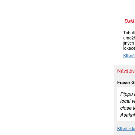
Další
Tabul
umožň
jiných
lokac
Klikně
Návštěv
Fraser G
Pippu i
local v
close t
Asakhi
Klikni zd