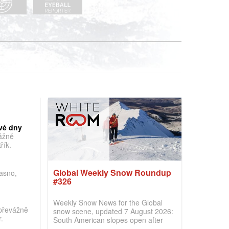
vé dny
vážně
řík.
Global Weekly Snow Roundup
jasno,
#326
Weekly Snow News for the Global
převážně
snow scene, updated 7 August 2026:
.
South American slopes open after
huge snowfalls, New Zealand posts