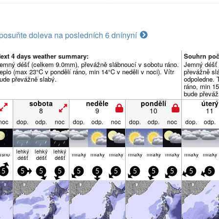
posuňte doleva na posledních 6 dní
nyní
ext 4 days weather summary:
Souhrn poč
emný déšť (celkem 9.0mm), převážně slábnoucí v sobotu ráno.
Jemný déšť 
eplo (max 23°C v pondělí ráno, min 14°C v neděli v noci). Vítr
převážně sl
ude převážně slabý.
odpoledne. 
ráno, min 15
bude převáž
sobota
neděle
pondělí
úterý
8
9
10
11
noc
dop.
odp.
noc
dop.
odp.
noc
dop.
odp.
noc
dop.
odp.
lehký
lehký
lehký
asno
mraky
mraky
mraky
mraky
mraky
mraky
mraky
mraky
déšť
déšť
déšť
5
5
5
5
5
5
5
5
5
5
5
5