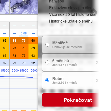
na webu
Exkluzivní slevy pro členy
Více než 20 let historie sněhu
Historické údaje o sněhu
—
—
—
—
—
—
0.08
—
66
84
79
68
Měsíčně
7.99 $
Obnovuje se měsíčně
63
73
73
63
63
73
73
63
6 měsíců
24.99 $
97
79
78
92
Jen 4.17 $ / měsíc
15900
15900
15900
15600
Roční
29.99 $
Jen 2.50 $ / měsíc
Pokračovat