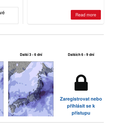
best conditions of season so far,
Australian areas open most terrain of
ové
2026, northern hemisphere down to
Read more
two outdoor areas still open.
Další 3 - 6 dní
Dalších 6 - 9 dní
Zaregistrovat nebo
přihlásit se k
přístupu