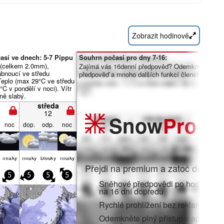
Zobrazit hodinově
así ve dnech: 5-7 Pippu
Souhrn počasí pro dny 7-16:
(celkem 2.0mm),
Zajímá vás 16denní předpověď? Odemkněte úpln
ábnoucí ve středu
předpověď a mnoho dalších funkcí členstvím Pro.
Teplo (max 29°C ve středu
°C v pondělí v noci). Vítr
ně slabý.
středa
12
Snow
Pro
noc
dop.
odp.
noc
mraky
mraky
blesky
mraky
Přejdi na premium a zatoč do:
5
5
5
5
Sněhové předpovědi po hodinách 
na 16 dní dopředu
Rychlé prohlížení bez reklam
Odemkněte plný přístup v aplikaci i