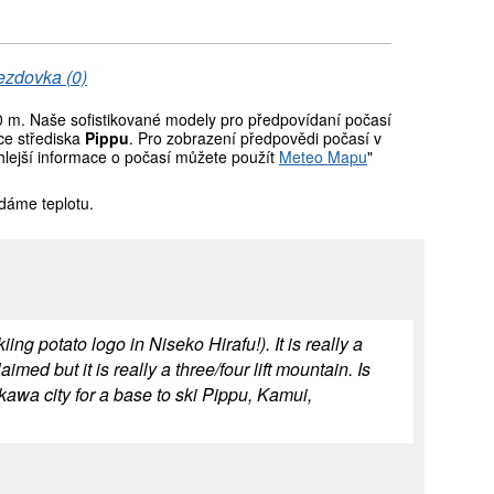
ezdovka (0)
m. Naše sofistikované modely pro předpovídaní počasí
ce střediska
Pippu
. Pro zobrazení předpovědi počasí v
hlejší informace o počasí můžete použít
Meteo Mapu
"
dáme teplotu.
ng potato logo in Niseko Hirafu!). It is really a
aimed but it is really a three/four lift mountain. Is
kawa city for a base to ski Pippu, Kamui,