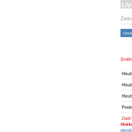
Žádné
Odesl
Sněh
Hlou
Hloub
Hloub
Posle
Další
Hokk
sjezd