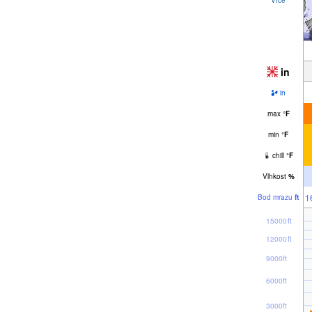
in
in
max
°
F
min
°
F
chill
°
F
Vlhkost
%
1
Bod mrazu
ft
15000ft
12000ft
9000ft
6000ft
3000ft