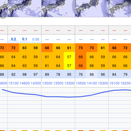
—
—
—
—
—
—
—
—
—
—
—
—
0.2
0.1
—
0.08
—
—
—
—
—
—
—
—
72
72
63
59
68
66
61
73
73
61
68
72
66
64
63
59
61
64
57
68
66
59
66
66
66
64
63
59
61
64
57
68
66
59
66
66
88
92
98
97
89
78
95
76
66
96
84
79
6600
15100
14600
14300
13500
13500
13300
13500
14100
15300
16100
16200