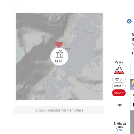
N
S
n
m
s
Výška
7218
ft
6391
ft
5565
ft
mph
Snow-Forecast Partner Offers
Sněhová
mapa
Více