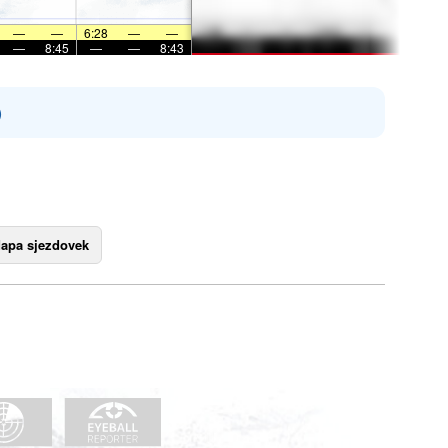
—
—
6:28
—
—
—
8:45
—
—
8:43
)
apa sjezdovek