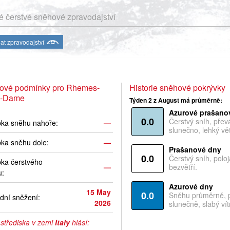
 čerstvé sněhové zpravodajství
at zpravodajství
ové podmínky pro Rhemes-
Historie sněhové pokrývky
e-Dame
Týden 2 z August má průměrně:
Azurové prašano
0.0
Čerstvý sníh, pře
bka sněhu nahoře:
—
slunečno, lehký vět
ka sněhu dole:
—
Prašanové dny
0.0
Čerstvý sníh, polo
ka čerstvého
—
bezvětří.
u:
Azurové dny
15 May
0.0
Sněhu průměrně, 
dní sněžení:
2026
slunečně, slabý vítr
 střediska v zemi
Italy
hlásí: