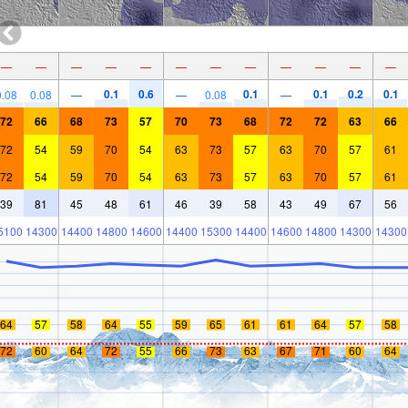
—
—
—
—
—
—
—
—
—
—
—
—
0.1
0.6
0.1
0.1
0.2
0.1
0.08
0.08
—
—
0.08
—
72
66
68
73
57
70
73
68
72
72
63
66
72
54
59
70
54
63
73
57
63
70
57
61
72
54
59
70
54
63
73
57
63
70
57
61
39
81
45
48
61
46
39
58
43
49
67
56
5100
14300
14400
14800
14600
14400
15300
14400
14600
14800
14300
14300
64
57
58
64
55
59
65
61
61
64
57
58
72
60
64
72
55
66
73
63
67
71
60
64