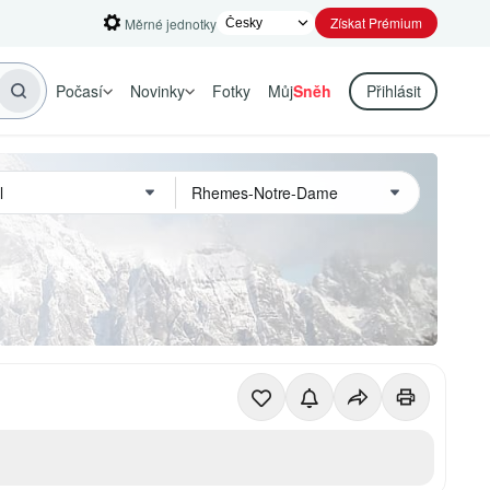
Získat Prémium
Měrné jednotky
Počasí
Novinky
Fotky
Můj
Sněh
Přihlásit