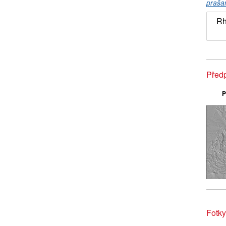
praša
Rh
Před
P
Fotk