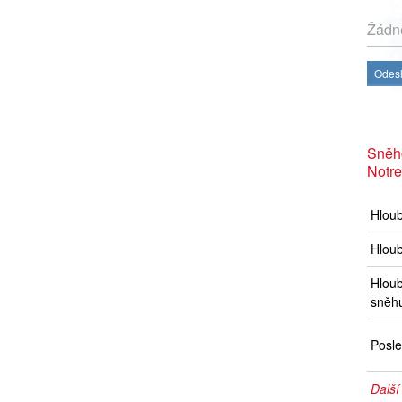
Žádné
Odesl
Sněh
Notr
Hlou
Hloub
Hloub
sněh
Posle
Další