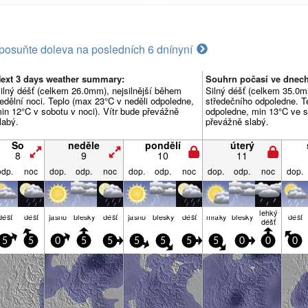
posuňte doleva na posledních 6 dní
nyní
ext 3 days weather summary:
Souhrn počasí ve dnec
ilný déšť (celkem 26.0mm), nejsilnější během
Silný déšť (celkem 35.0m
edělní noci. Teplo (max 23°C v neděli odpoledne,
středečního odpoledne. T
in 12°C v sobotu v noci). Vítr bude převážně
odpoledne, min 13°C ve st
labý.
převážně slabý.
So
neděle
pondělí
úterý
8
9
10
11
odp.
noc
dop.
odp.
noc
dop.
odp.
noc
dop.
odp.
noc
dop.
lehký
déšť
déšť
jasno
blesky
déšť
jasno
blesky
déšť
mraky
blesky
déšť
déšť
5
5
0
5
5
5
5
5
5
0
0
0