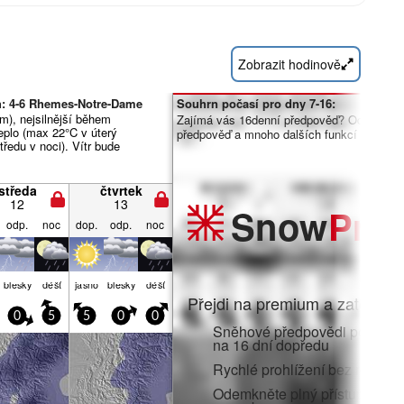
Zobrazit hodinově
h: 4-6 Rhemes-Notre-Dame
Souhrn počasí pro dny 7-16:
m), nejsilnější během
Zajímá vás 16denní předpověď? Odemknět
eplo (max 22°C v úterý
předpověď a mnoho dalších funkcí členstv
ředu v noci). Vítr bude
středa
čtvrtek
12
13
Snow
Pro
odp.
noc
dop.
odp.
noc
blesky
déšť
jasno
blesky
déšť
Přejdi na premium a zatoč do:
0
5
5
0
0
Sněhové předpovědi po hodi
na 16 dní dopředu
Rychlé prohlížení bez reklam
Odemkněte plný přístup v aplik