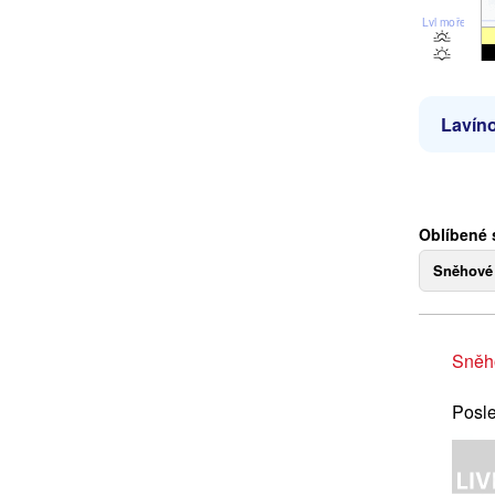
Lvl moře
Lavíno
Oblíbené
Sněhové
Sněh
Posle