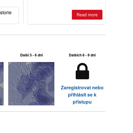
Australian areas open most terrain of
2026, northern hemisphere down to
two outdoor areas still open.
torie
Read more
Další 3 - 6 dní
Dalších 6 - 9 dní
Zaregistrovat nebo
přihlásit se k
přístupu