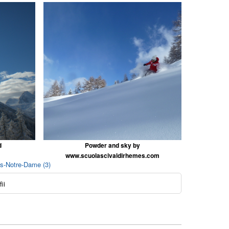
d
Powder and sky by
www.scuolascivaldirhemes.com
s-Notre-Dame (3)
ii