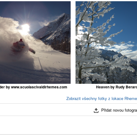
er by www.scuolascivaldirhemes.com
Heaven by Rudy Berar
Zobrazit všechny fotky z lokace Rheme
Přidat novou fotograf