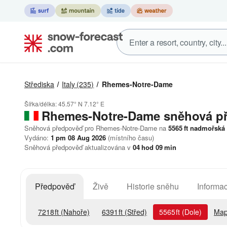
Střediska
Italy
(235)
Rhemes-Notre-Dame
Šířka/délka:
45.57° N
7.12° E
Rhemes-Notre-Dame
sněhová p
Sněhová předpověď pro Rhemes-Notre-Dame na
5565
ft
nadmořská 
Vydáno:
1 pm 08 Aug 2026
(místního času)
Sněhová předpověď aktualizována v
04
hod
09
min
Předpověď
Živě
Historie sněhu
Informac
7218
ft
(Nahoře)
6391
ft
(Střed)
5565
ft
(Dole)
Map