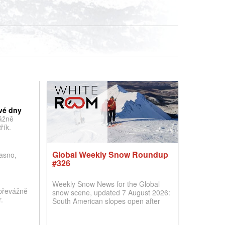
vé dny
vážně
řík.
Global Weekly Snow Roundup
jasno,
#326
Weekly Snow News for the Global
převážně
snow scene, updated 7 August 2026:
.
South American slopes open after
huge snowfalls, New Zealand posts
best conditions of season so far,