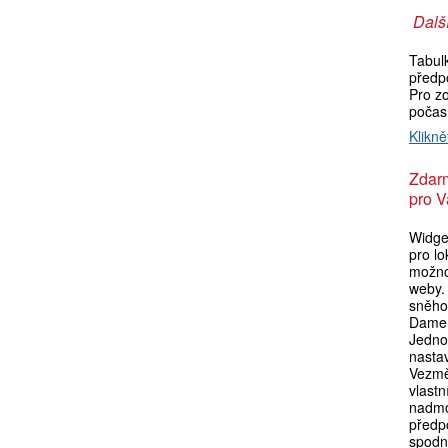
Další
Tabul
předp
Pro zo
počas
Klikně
Zdar
pro V
Widget
pro l
možno
weby. 
sněho
Dame 
Jedno
nasta
Vezmě
vlastn
nadmo
předpo
spodní