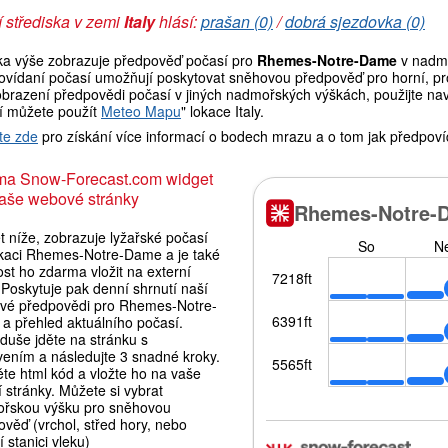
 střediska v zemi
Italy
hlásí:
prašan (0)
/
dobrá sjezdovka (0)
ka výše zobrazuje předpověď počasí pro
Rhemes-Notre-Dame
v nadmo
ovídaní počasí umožňují poskytovat sněhovou předpověď pro horní, pro
brazení předpovědi počasí v jiných nadmořských výškách, použijte navi
í můžete použít
Meteo Mapu
" lokace Italy.
te zde
pro získání více informací o bodech mrazu a o tom jak předpoví
ma Snow-Forecast.com widget
aše webové stránky
 níže, zobrazuje lyžařské počasí
okaci Rhemes-Notre-Dame a je také
st ho zdarma vložit na externí
Poskytuje pak denní shrnutí naší
vé předpovědi pro Rhemes-Notre-
a přehled aktuálního počasí.
duše jděte na stránku s
vením a následujte 3 snadné kroky.
te html kód a vložte ho na vaše
í stránky. Můžete si vybrat
řskou výšku pro sněhovou
věď (vrchol, střed hory, nebo
 stanici vleku)