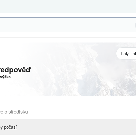
ředpověď
výška
e o středisku
y počasí