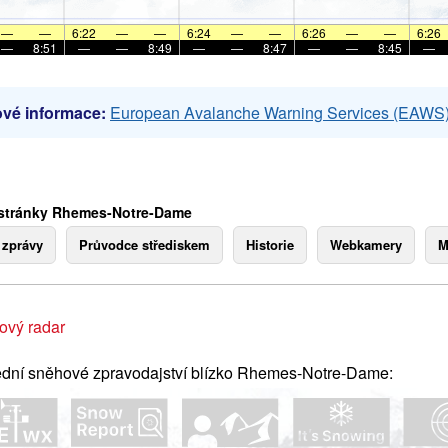
—
—
6:22
—
—
6:24
—
—
6:26
—
—
6:26
—
8:51
—
—
8:49
—
—
8:47
—
—
8:45
—
vé informace:
European Avalanche Warning Services (EAWS
 stránky Rhemes-Notre-Dame
 zprávy
Průvodce střediskem
Historie
Webkamery
M
ový radar
dní sněhové zpravodajství blízko Rhemes-Notre-Dame: