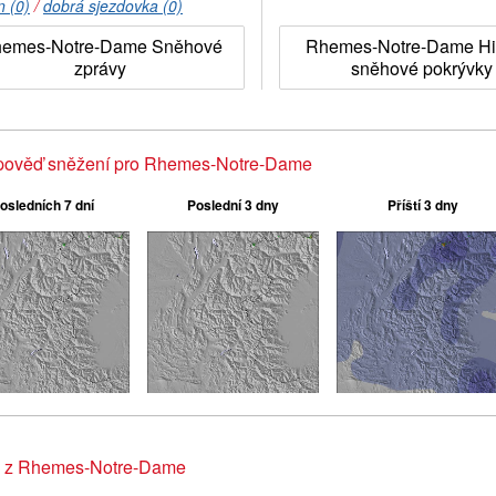
n (0)
/
dobrá sjezdovka (0)
emes-Notre-Dame Sněhové
Rhemes-Notre-Dame His
zprávy
sněhové pokrývky
pověď sněžení pro Rhemes-Notre-Dame
osledních 7 dní
Poslední 3 dny
Příští 3 dny
y z Rhemes-Notre-Dame