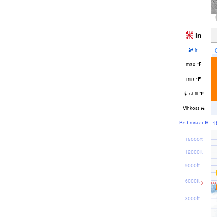
in
in
max
°
F
min
°
F
chill
°
F
Vlhkost
%
1
Bod mrazu
ft
15000ft
12000ft
9000ft
6000ft
3000ft