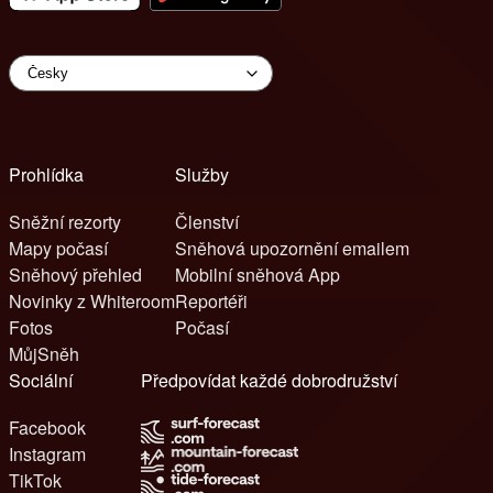
Prohlídka
Služby
Sněžní rezorty
Členství
Mapy počasí
Sněhová upozornění emailem
Sněhový přehled
Mobilní sněhová App
Novinky z Whiteroom
Reportéři
Fotos
Počasí
MůjSněh
Sociální
Předpovídat každé dobrodružství
Facebook
Instagram
TikTok