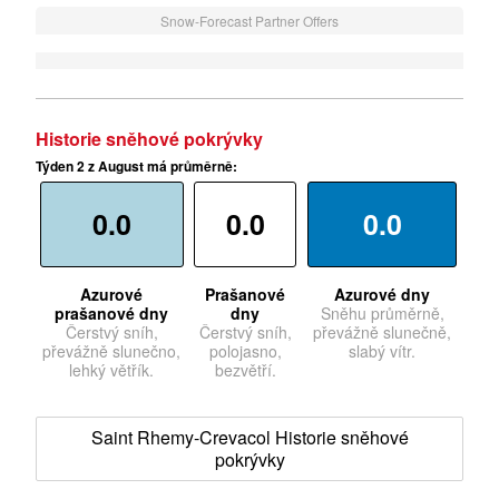
Snow-Forecast Partner Offers
Historie sněhové pokrývky
Týden 2 z August má průměrně:
0.0
0.0
0.0
Azurové
Prašanové
Azurové dny
prašanové dny
dny
Sněhu průměrně,
Čerstvý sníh,
Čerstvý sníh,
převážně slunečně,
převážně slunečno,
polojasno,
slabý vítr.
lehký větřík.
bezvětří.
Saint Rhemy-Crevacol Historie sněhové
pokrývky