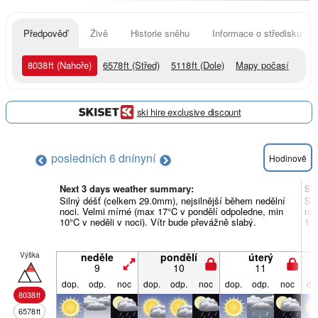
Předpověď
Živě
Historie sněhu
Informace o středisku
8038
ft
(Nahoře)
6578
ft
(Střed)
5118
ft
(Dole)
Mapy počasí
ski hire exclusive discount
posledních 6 dní
nyní
Hodinově
Next 3 days weather summary:
So
Silný déšť (celkem 29.0mm), nejsilnější během nedělní
Sil
noci. Velmi mírné (max 17°C v pondělí odpoledne, min
noc
10°C v neděli v noci). Vítr bude převážně slabý.
11°
Výška
neděle
pondělí
úterý
9
10
11
dop.
odp.
noc
dop.
odp.
noc
dop.
odp.
noc
do
8038
ft
6578
ft