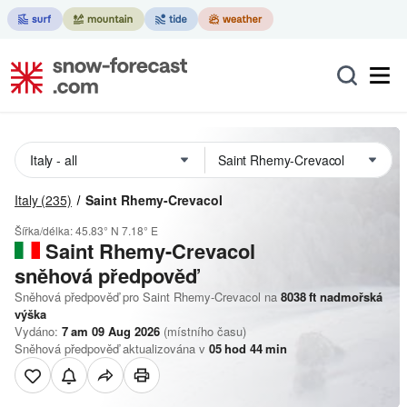
Italy
(235)
Saint Rhemy-Crevacol
Šířka/délka:
45.83° N
7.18° E
Saint Rhemy-Crevacol
sněhová předpověď
Sněhová předpověď pro Saint Rhemy-Crevacol na
8038
ft
nadmořská
výška
Vydáno:
7 am 09 Aug 2026
(místního času)
Sněhová předpověď aktualizována v
05
hod
44
min