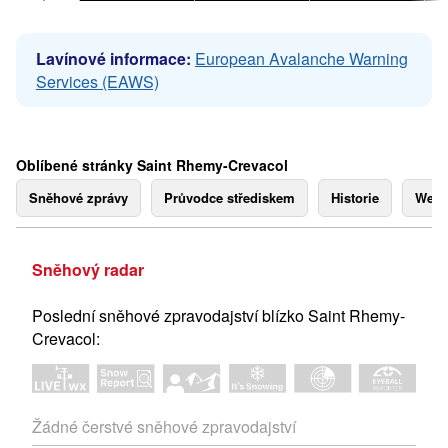
Lavínové informace:
European Avalanche Warning
Services (EAWS)
Oblíbené stránky Saint Rhemy-Crevacol
Sněhové zprávy
Průvodce střediskem
Historie
Webk
Sněhový radar
Poslední sněhové zpravodajství blízko Saint Rhemy-
Crevacol:
Žádné čerstvé sněhové zpravodajství