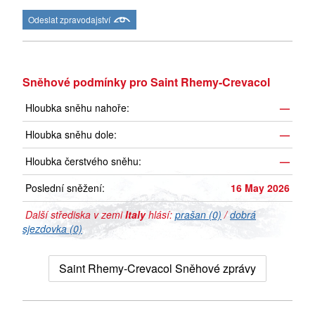
Odeslat zpravodajství
Sněhové podmínky pro Saint Rhemy-Crevacol
Hloubka sněhu nahoře:
—
Hloubka sněhu dole:
—
Hloubka čerstvého sněhu:
—
Poslední sněžení:
16 May 2026
Další střediska v zemi
Italy
hlásí:
prašan (0)
/
dobrá
sjezdovka (0)
Saint Rhemy-Crevacol Sněhové zprávy