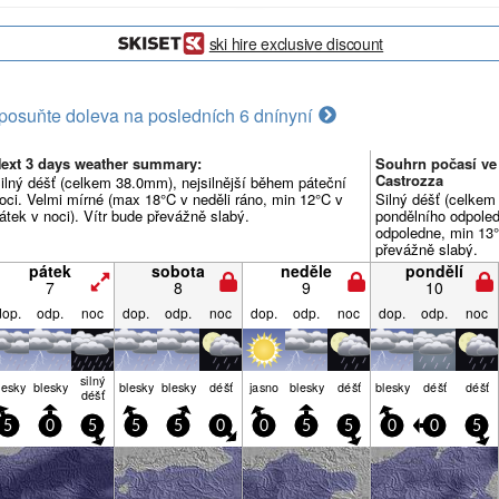
ski hire exclusive discount
posuňte doleva na posledních 6 dní
nyní
ext 3 days weather summary:
Souhrn počasí ve 
Castrozza
ilný déšť (celkem 38.0mm), nejsilnější během páteční
oci. Velmi mírné (max 18°C v neděli ráno, min 12°C v
Silný déšť (celkem
átek v noci). Vítr bude převážně slabý.
pondělního odpoled
odpoledne, min 13°
převážně slabý.
pátek
sobota
neděle
pondělí
7
8
9
10
dop.
odp.
noc
dop.
odp.
noc
dop.
odp.
noc
dop.
odp.
noc
silný
lesky
blesky
blesky
blesky
déšť
jasno
blesky
déšť
blesky
déšť
déšť
déšť
5
0
5
5
5
0
0
5
5
0
0
5