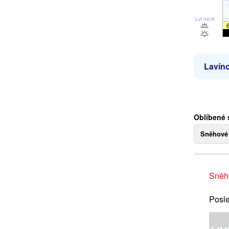
Lvl moře
Lavíno
Oblíbené 
Sněhové
Sněh
Posle