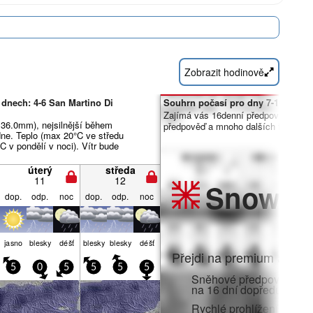
Zobrazit hodinově
dnech: 4-6 San Martino Di
Souhrn počasí pro dny 7-16:
Zajímá vás 16denní předpověď? Od
 36.0mm), nejsilnější během
předpověď a mnoho dalších funkcí č
ne. Teplo (max 20°C ve středu
C v pondělí v noci). Vítr bude
úterý
středa
11
12
Snow
Pr
dop.
odp.
noc
dop.
odp.
noc
jasno
blesky
déšť
blesky
blesky
déšť
Přejdi na premium a zato
5
0
5
5
5
5
Sněhové předpovědi po 
na 16 dní dopředu
Rychlé prohlížení bez r