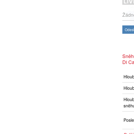
Žádné
Odesl
Sněh
Di Ca
Hlou
Hloub
Hloub
sněh
Posle