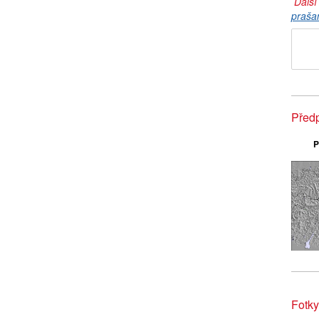
Další
praša
Předp
P
Fotky