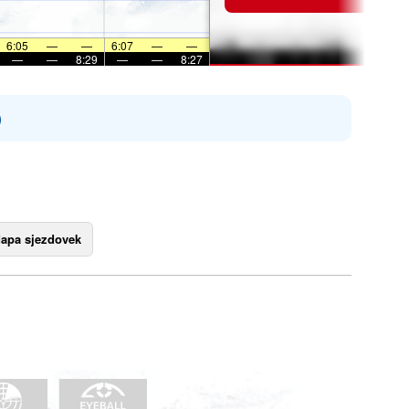
6:05
—
—
6:07
—
—
—
—
8:29
—
—
8:27
)
apa sjezdovek