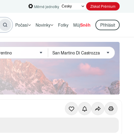
Získat Prémium
Měrné jednotky
Počasí
Novinky
Fotky
Můj
Sněh
Přihlásit