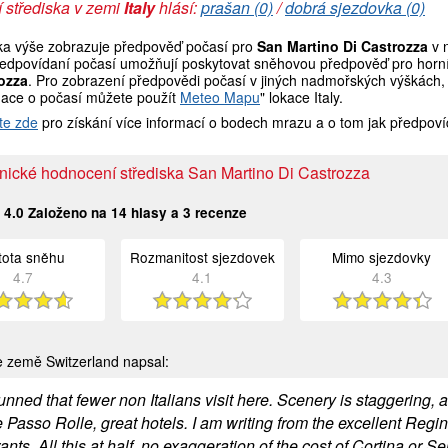
 střediska v zemi
Italy
hlásí:
prašan (0)
/
dobrá sjezdovka (0)
ka výše zobrazuje předpověď počasí pro
San Martino Di Castrozza
v 
ředpovídaní počasí umožňují poskytovat sněhovou předpověď pro horní, 
ozza
. Pro zobrazení předpovědi počasí v jiných nadmořských výškách, p
mace o počasí můžete použít
Meteo Mapu
" lokace Italy.
te zde
pro získání více informací o bodech mrazu a o tom jak předpoví
nické hodnocení střediska San Martino Di Castrozza
:
4.0
Založeno na
14
hlasy a
3
recenze
stota sněhu
Rozmanitost sjezdovek
Mimo sjezdovky
4.7
4.1
4.3
 země Switzerland napsal:
unned that fewer non Italians visit here. Scenery is staggering, a
 Passo Rolle, great hotels. I am writing from the excellent Regi
ants. All this at half..no exaggeration of the cost of Cortina or S