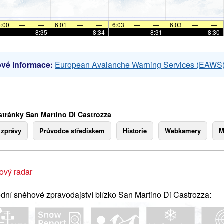
6:00
—
—
6:01
—
—
6:03
—
—
6:03
—
—
—
—
8:35
—
—
8:34
—
—
8:31
—
—
8:30
vé informace:
European Avalanche Warning Services (EAWS
stránky San Martino Di Castrozza
 zprávy
Průvodce střediskem
Historie
Webkamery
M
ový radar
dní sněhové zpravodajství blízko San Martino Di Castrozza: