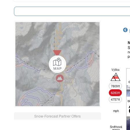
N
S
n
p
Výška
7809
ft
6283
ft
4757
ft
b
mph
Snow-Forecast Partner Offers
Sněhová
mapa