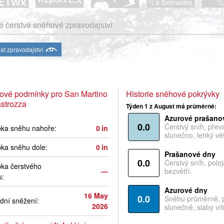
 čerstvé sněhové zpravodajství
at zpravodajství
ové podmínky pro San Martino
Historie sněhové pokrývky
strozza
Týden 1 z August má průměrně:
Azurové prašano
0.0
Čerstvý sníh, pře
bka sněhu nahoře:
0
in
slunečno, lehký vět
ka sněhu dole:
0
in
Prašanové dny
0.0
Čerstvý sníh, polo
ka čerstvého
—
bezvětří.
u:
Azurové dny
16 May
0.0
Sněhu průměrně, 
dní sněžení:
2026
slunečně, slabý vítr