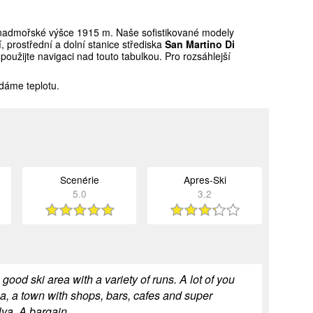
nadmořské výšce 1915 m. Naše sofistikované modely
prostřední a dolní stanice střediska
San Martino Di
oužijte navigaci nad touto tabulkou. Pro rozsáhlejší
dáme teplotu.
Scenérie
Apres-Ski
5.0
3.2
 good ski area with a variety of runs. A lot of you
na, a town with shops, bars, cafes and super
elva. A bargain.