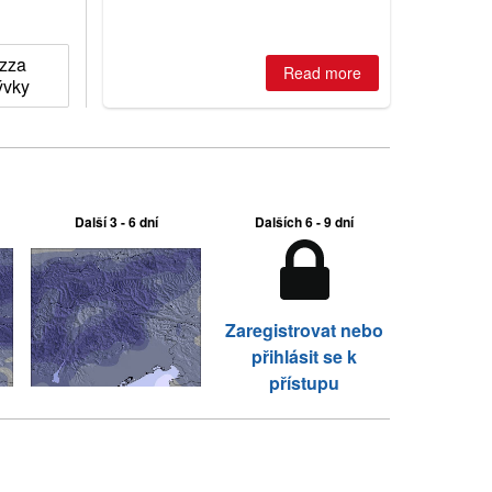
is simple: book now or wait, and
where are the best odds?
ozza
Read more
ývky
Další 3 - 6 dní
Dalších 6 - 9 dní
Zaregistrovat nebo
přihlásit se k
přístupu