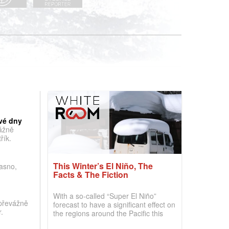
vé dny
vážně
řík.
This Winter’s El Niño, The
jasno,
Facts & The Fiction
With a so-called “Super El Niño”
převážně
forecast to have a significant effect on
.
the regions around the Pacific this
winter, the question skiers are asking