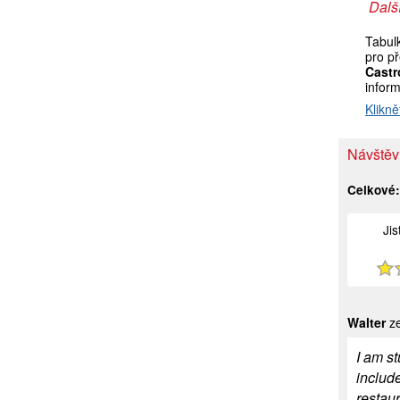
Další
Tabul
pro p
Castr
infor
Klikně
Návštěv
Celkové
Ji
Walter
ze
I am st
include
restaur