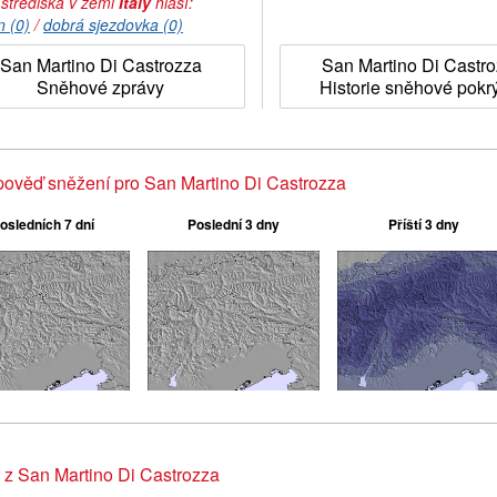
 střediska v zemi
Italy
hlásí:
n (0)
/
dobrá sjezdovka (0)
San Martino Di Castrozza
San Martino Di Castr
Sněhové zprávy
Historie sněhové pokr
ověď sněžení pro San Martino Di Castrozza
osledních 7 dní
Poslední 3 dny
Příští 3 dny
 z San Martino Di Castrozza