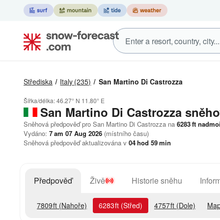
Střediska
Italy
(235)
San Martino Di Castrozza
Šířka/délka:
46.27° N
11.80° E
San Martino Di Castrozza
sněho
Sněhová předpověď pro San Martino Di Castrozza na
6283
ft
nadmoř
Vydáno:
7 am 07 Aug 2026
(místního času)
Sněhová předpověď aktualizována v
04
hod
59
min
Předpověď
Živě
Historie sněhu
Infor
7809
ft
(Nahoře)
6283
ft
(Střed)
4757
ft
(Dole)
Map