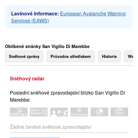
Lavínové informace:
European Avalanche Warning
Services (EAWS)
Oblíbené stránky San Vigilio Di Marebbe
Sněhové zprávy
Průvodce střediskem
Historie
Webk
Sněhový radar
Poslední sněhové zpravodajství blízko San Vigilio Di
Marebbe:
Žádné čerstvé sněhové zpravodajství