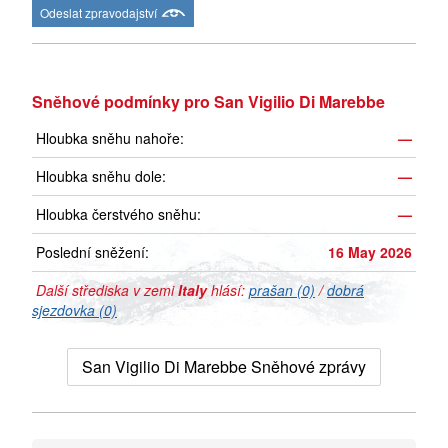
Odeslat zpravodajství
Sněhové podmínky pro San Vigilio Di Marebbe
Hloubka sněhu nahoře:
—
Hloubka sněhu dole:
—
Hloubka čerstvého sněhu:
—
Poslední sněžení:
16 May 2026
Další střediska v zemi
Italy
hlásí:
prašan (0)
/
dobrá
sjezdovka (0)
San Vigilio Di Marebbe Sněhové zprávy