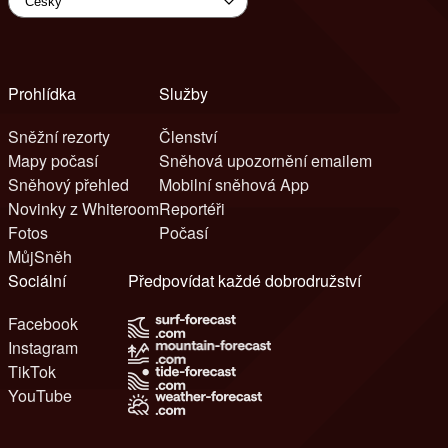
Prohlídka
Služby
Sněžní rezorty
Členství
Mapy počasí
Sněhová upozornění emailem
Sněhový přehled
Mobilní sněhová App
Novinky z Whiteroom
Reportéři
Fotos
Počasí
MůjSněh
Sociální
Předpovídat každé dobrodružství
Facebook
Instagram
TikTok
YouTube