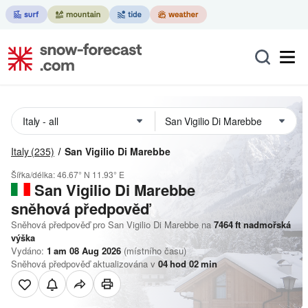
Italy
(235)
San Vigilio Di Marebbe
Šířka/délka:
46.67° N
11.93° E
San Vigilio Di Marebbe
sněhová předpověď
Sněhová předpověď pro San Vigilio Di Marebbe na
7464
ft
nadmořská
výška
Vydáno:
1 am 08 Aug 2026
(místního času)
Sněhová předpověď aktualizována v
04
hod
02
min