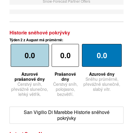
Snow-Forecast Partner Offers
Historie sněhové pokrývky
Týden 2 z August má průměrně:
0.0
0.0
0.0
Azurové
Prašanové
Azurové dny
prašanové dny
dny
Sněhu průměrně,
Čerstvý sníh,
Čerstvý sníh,
převážně slunečně,
převážně slunečno,
polojasno,
slabý vítr.
lehký větřík.
bezvětří.
San Vigilio Di Marebbe Historie sněhové
pokrývky