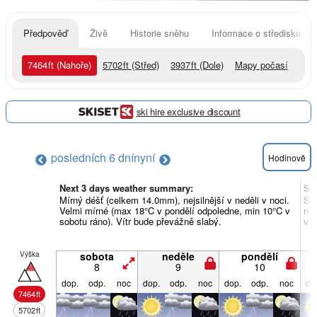
Předpověď
Živě
Historie sněhu
Informace o středisku
7464
ft
(Nahoře)
5702
ft
(Střed)
3937
ft
(Dole)
Mapy počasí
ski hire exclusive discount
posledních 6 dní
nyní
Hodinově
Next 3 days weather summary:
So
Mírný déšť (celkem 14.0mm), nejsilnější v neděli v noci.
Sil
Velmi mírné (max 18°C v pondělí odpoledne, min 10°C v
noc
sobotu ráno). Vítr bude převážně slabý.
v ú
Výška
sobota
neděle
pondělí
8
9
10
dop.
odp.
noc
dop.
odp.
noc
dop.
odp.
noc
do
7464
ft
5702
ft