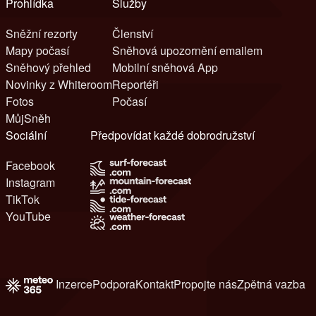
Prohlídka
Služby
Sněžní rezorty
Členství
Mapy počasí
Sněhová upozornění emailem
Sněhový přehled
Mobilní sněhová App
Novinky z Whiteroom
Reportéři
Fotos
Počasí
MůjSněh
Sociální
Předpovídat každé dobrodružství
Facebook
Instagram
TikTok
YouTube
Inzerce
Podpora
Kontakt
Propojte nás
Zpětná vazba