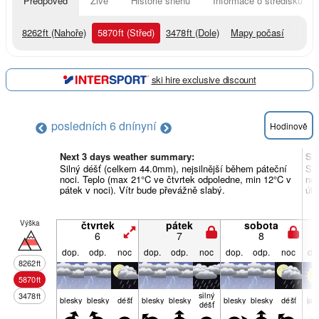
Předpověď
Živě
Historie sněhu
Informace o středisku
8262
ft
(Nahoře)
5870
ft
(Střed)
3478
ft
(Dole)
Mapy počasí
ski hire exclusive discount
posledních 6 dní
nyní
Hodinově
Next 3 days weather summary:
So
Silný déšť (celkem 44.0mm), nejsilnější během páteční
Sil
noci. Teplo (max 21°C ve čtvrtek odpoledne, min 12°C v
noc
pátek v noci). Vítr bude převážně slabý.
úte
Výška
čtvrtek
pátek
sobota
6
7
8
dop.
odp.
noc
dop.
odp.
noc
dop.
odp.
noc
do
8262
ft
5870
ft
silný
3478
ft
blesky
blesky
déšť
blesky
blesky
blesky
blesky
déšť
jas
déšť