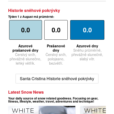
Historie sněhové pokrývky
Týden 1 z August má průměrně:
0.0
0.0
0.0
Azurové
Prašanové
Azurové dny
prašanové dny
dny
Sněhu průměrně,
Čerstvý sníh,
Čerstvý sníh,
převážně slunečně,
převážně slunečno,
polojasno,
slabý vítr.
lehký větřík.
bezvětří.
Santa Cristina Historie sněhové pokrývky