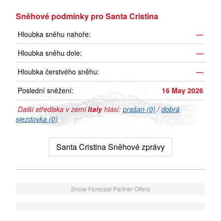
Sněhové podmínky pro Santa Cristina
Hloubka sněhu nahoře:
—
Hloubka sněhu dole:
—
Hloubka čerstvého sněhu:
—
Poslední sněžení:
16 May 2026
Další střediska v zemi
Italy
hlásí:
prašan (0)
/
dobrá
sjezdovka (0)
Santa Cristina Sněhové zprávy
Snow-Forecast Partner Offers