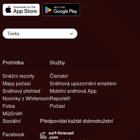
Prohlídka
Služby
Sněžní rezorty
Členství
Mapy počasí
Sněhová upozornění emailem
Sněhový přehled
Mobilní sněhová App
Novinky z Whiteroom
Reportéři
Fotos
Počasí
MůjSněh
Sociální
Předpovídat každé dobrodružství
Facebook