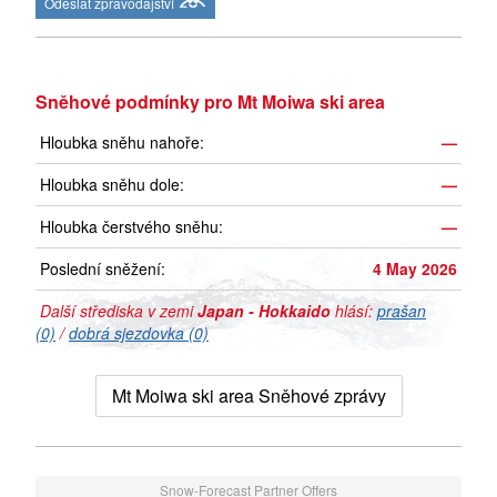
Odeslat zpravodajství
Sněhové podmínky pro Mt Moiwa ski area
Hloubka sněhu nahoře:
—
Hloubka sněhu dole:
—
Hloubka čerstvého sněhu:
—
Poslední sněžení:
4 May 2026
Další střediska v zemi
Japan - Hokkaido
hlásí:
prašan
(0)
/
dobrá sjezdovka (0)
Mt Moiwa ski area Sněhové zprávy
Snow-Forecast Partner Offers