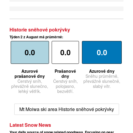
Historie sněhové pokrývky
Týden 2 z August má průměrně:
0.0
0.0
0.0
Azurové
Prašanové
Azurové dny
prašanové dny
dny
Sněhu průměrně,
Čerstvý sníh,
Čerstvý sníh,
převážně slunečně,
převážně slunečno,
polojasno,
slabý vítr.
lehký větřík.
bezvětří.
Mt Moiwa ski area Historie sněhové pokrývky