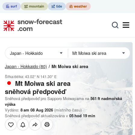
Japan - Hokkaido
(80)
Mt Moiwa ski area
Šířka/délka:
43.02° N
141.30° E
Mt Moiwa ski area
sněhová předpověď
Sněhová předpověď pro Sapporo Moiwayama na
561
ft
nadmořská
výška
Vydáno:
8 am 08 Aug 2026
(místního času)
Sněhová předpověď aktualizována v
05
hod
19
min