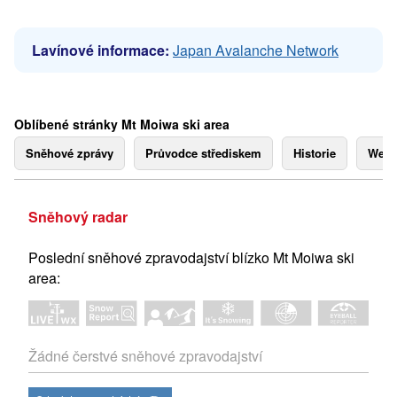
Lavínové informace:
Japan Avalanche Network
Oblíbené stránky Mt Moiwa ski area
Sněhové zprávy
Průvodce střediskem
Historie
Webk
Sněhový radar
Poslední sněhové zpravodajství blízko Mt Moiwa ski
area:
Žádné čerstvé sněhové zpravodajství