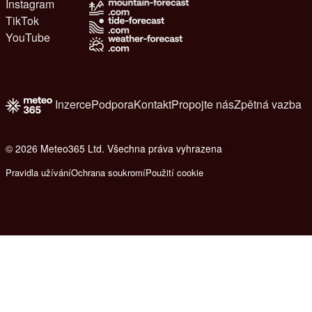
Instagram
TikTok
YouTube
Inzerce
Podpora
Kontakt
Propojte nás
Zpětná vazba
© 2026 Meteo365 Ltd. Všechna práva vyhrazena
8
Pravidla užívání
Ochrana soukromí
Použití cookie