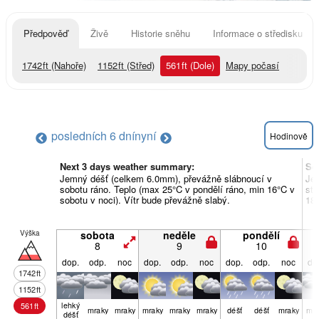
Předpověď
Živě
Historie sněhu
Informace o středisku
1742
ft
(Nahoře)
1152
ft
(Střed)
561
ft
(Dole)
Mapy počasí
posledních 6 dní
nyní
Hodinově
Next 3 days weather summary:
So
Jemný déšť (celkem 6.0mm), převážně slábnoucí v
Je
sobotu ráno. Teplo (max 25°C v pondělí ráno, min 16°C v
stř
sobotu v noci). Vítr bude převážně slabý.
18°
Výška
sobota
neděle
pondělí
8
9
10
dop.
odp.
noc
dop.
odp.
noc
dop.
odp.
noc
do
1742
ft
1152
ft
lehký
561
ft
mraky
mraky
mraky
mraky
mraky
déšť
déšť
mraky
mra
déšť