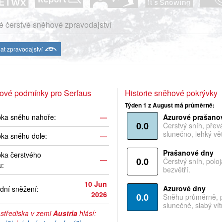
 čerstvé sněhové zpravodajství
at zpravodajství
ové podmínky pro Serfaus
Historie sněhové pokrývky
Týden 1 z August má průměrně:
bka sněhu nahoře:
—
Azurové prašano
0.0
Čerstvý sníh, pře
slunečno, lehký vět
ka sněhu dole:
—
Prašanové dny
ka čerstvého
—
0.0
Čerstvý sníh, polo
u:
bezvětří.
10 Jun
Azurové dny
dní sněžení:
2026
0.0
Sněhu průměrně, 
slunečně, slabý vítr
 střediska v zemi
Austria
hlásí: