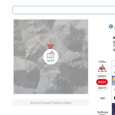
N
S
T
V
Výška
9252
ft
6595
ft
3937
ft
mph
Snow-Forecast Partner Offers
Sněhová
mapa