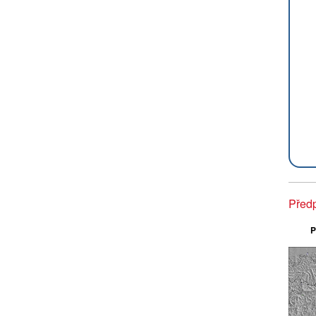
Předp
P