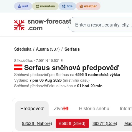
Střediska
Austria
(337)
Serfaus
Šířka/délka:
47.00° N
10.53° E
Serfaus
sněhová předpověď
Sněhová předpověď pro Serfaus na
6595
ft
nadmořská výška
Vydáno:
7 pm 06 Aug 2026
(místního času)
Sněhová předpověď aktualizována v
01
hod
20
min
Předpověď
Živě
Historie sněhu
Infor
9252
ft
(Nahoře)
6595
ft
(Střed)
3937
ft
(Dole)
Map