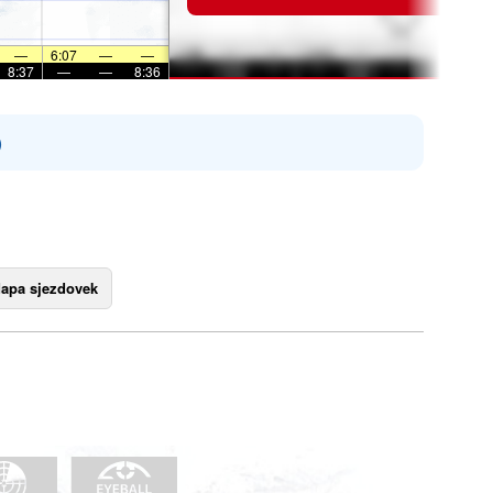
—
6:07
—
—
8:37
—
—
8:36
)
apa sjezdovek