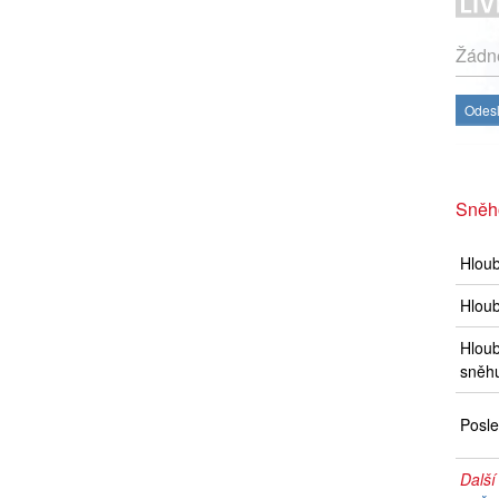
Žádné
Odesl
Sněh
Hlou
Hloub
Hloub
sněh
Posle
Další