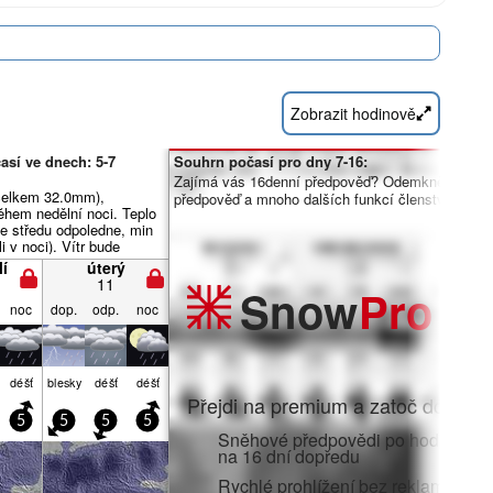
Zobrazit hodinově
así ve dnech: 5-7
Souhrn počasí pro dny 7-16:
Zajímá vás 16denní předpověď? Odemkněte úpln
(celkem 32.0mm),
předpověď a mnoho dalších funkcí členstvím Pro.
během nedělní noci. Teplo
e středu odpoledne, min
i v noci). Vítr bude
abý.
í
úterý
11
Snow
Pro
noc
dop.
odp.
noc
déšť
blesky
déšť
déšť
Přejdi na premium a zatoč do:
5
5
5
5
Sněhové předpovědi po hodinách 
na 16 dní dopředu
Rychlé prohlížení bez reklam