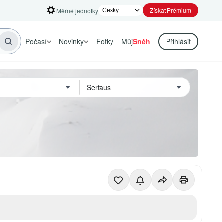
Získat Prémium
Měrné jednotky
Počasí
Novinky
Fotky
Můj
Sněh
Přihlásit