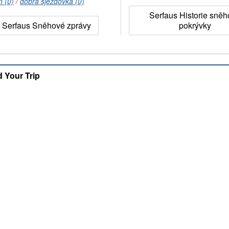
n (0)
/
dobrá sjezdovka (0)
Serfaus Historie sně
Serfaus Sněhové zprávy
pokrývky
d Your Trip