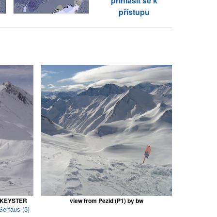
přihlásit se k
přístupu
DEKEYSTER
view from Pezid (P1) by bw
Serfaus (5)