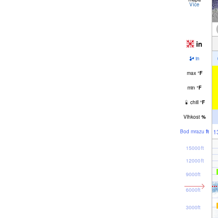
Více
in
in
max
°
F
min
°
F
chill
°
F
Vlhkost
%
1
Bod mrazu
ft
15000ft
12000ft
9000ft
6000ft
3000ft