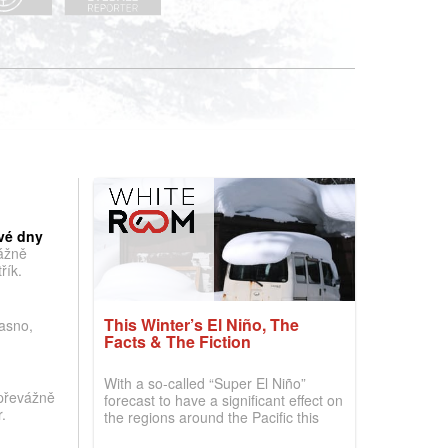
vé dny
vážně
řík.
This Winter’s El Niño, The
jasno,
Facts & The Fiction
With a so-called “Super El Niño”
převážně
forecast to have a significant effect on
.
the regions around the Pacific this
winter, the question skiers are asking