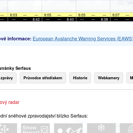
—
6:03
—
—
6:05
—
—
6:05
—
—
6:07
—
—
—
—
8:42
—
—
8:40
—
—
8:38
—
—
vé informace:
European Avalanche Warning Services (EAWS
stránky Serfaus
 zprávy
Průvodce střediskem
Historie
Webkamery
M
ový radar
dní sněhové zpravodajství blízko Serfaus: