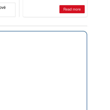
is simple: book now or wait, and
where are the best odds?
hové
Read more