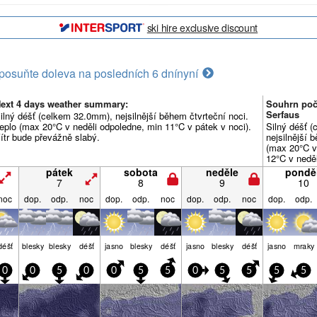
ski hire exclusive discount
posuňte doleva na posledních 6 dní
nyní
ext 4 days weather summary:
Souhrn poč
Serfaus
ilný déšť (celkem 32.0mm), nejsilnější během čtvrteční noci.
eplo (max 20°C v neděli odpoledne, min 11°C v pátek v noci).
Silný déšť 
ítr bude převážně slabý.
nejsilnější 
(max 20°C v
12°C v neděl
převážně sl
pátek
sobota
neděle
ponděl
7
8
9
10
noc
dop.
odp.
noc
dop.
odp.
noc
dop.
odp.
noc
dop.
odp.
déšť
blesky
blesky
déšť
jasno
blesky
déšť
jasno
blesky
déšť
jasno
mraky
0
0
5
0
0
5
5
0
5
5
5
5