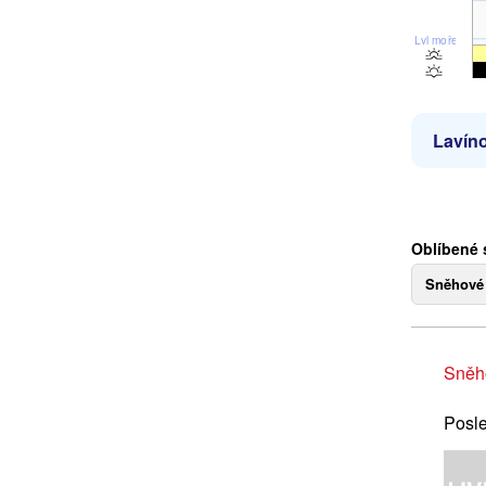
Lvl moře
Lavíno
Oblíbené 
Sněhové
Sněh
Posle