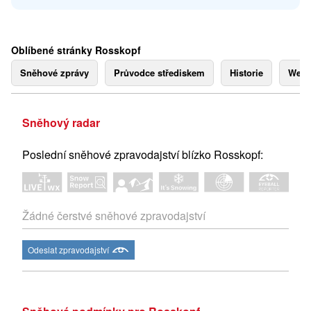
Oblíbené stránky Rosskopf
Sněhové zprávy
Průvodce střediskem
Historie
Webk
Sněhový radar
Poslední sněhové zpravodajství blízko Rosskopf:
Žádné čerstvé sněhové zpravodajství
Odeslat zpravodajství