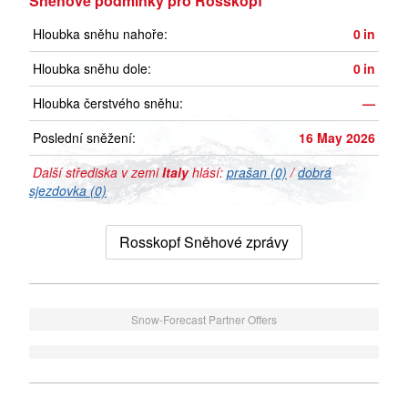
Sněhové podmínky pro Rosskopf
Hloubka sněhu nahoře:
0
in
Hloubka sněhu dole:
0
in
Hloubka čerstvého sněhu:
—
Poslední sněžení:
16 May 2026
Další střediska v zemi
Italy
hlásí:
prašan (0)
/
dobrá
sjezdovka (0)
Rosskopf Sněhové zprávy
Snow-Forecast Partner Offers