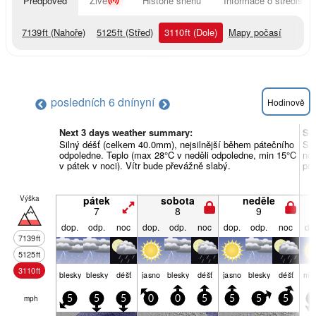
Předpověď
Živě
Historie sněhu
Informace o středisku
7139
ft
(Nahoře)
5125
ft
(Střed)
3110
ft
(Dole)
Mapy počasí
posledních 6 dní
nyní
Hodinově
Next 3 days weather summary:
So
Silný déšť (celkem 40.0mm), nejsilnější během pátečního
Sil
odpoledne. Teplo (max 28°C v neděli odpoledne, min 15°C
noc
v pátek v noci). Vítr bude převážně slabý.
pon
Výška
pátek
sobota
neděle
7
8
9
dop.
odp.
noc
dop.
odp.
noc
dop.
odp.
noc
do
7139
ft
5125
ft
3110
ft
blesky
blesky
déšť
jasno
blesky
déšť
jasno
blesky
déšť
mra
mph
5
5
5
0
0
5
5
5
5
5