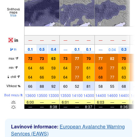
Sněhová
mapa
Více
in
—
—
—
—
—
—
—
—
—
0.1
0.5
0.4
0.1
0.1
0.3
—
—
0.04
in
72
73
63
73
77
70
77
82
70
7
max
°
F
64
66
59
64
77
61
68
77
63
7
min
°
F
64
66
59
64
77
61
68
77
63
7
chill
°
F
66
88
92
60
52
81
58
55
68
4
Vlhkost
%
13600
13500
13300
13500
14100
14300
14400
14600
14400
143
Bod mrazu
ft
6:00
—
—
6:01
—
—
6:03
—
—
6:
—
—
8:38
—
—
8:37
—
—
8:36
Lavínové informace:
European Avalanche Warning
Services (EAWS)