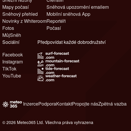
Mapy počasí
Sněhová upozornění emailem
Sněhový přehled
Mobilní sněhová App
Novinky z Whiteroom
Reportéři
Fotos
Počasí
MůjSněh
Sociální
Předpovídat každé dobrodružství
Facebook
Instagram
TikTok
YouTube
Inzerce
Podpora
Kontakt
Propojte nás
Zpětná vazba
© 2026 Meteo365 Ltd. Všechna práva vyhrazena
8