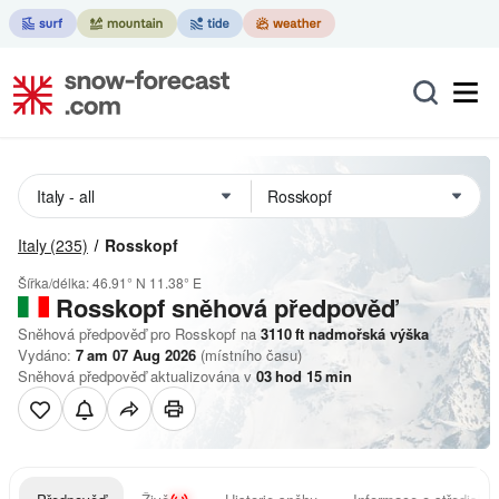
Italy
(235)
Rosskopf
Šířka/délka:
46.91° N
11.38° E
Rosskopf
sněhová předpověď
Sněhová předpověď pro Rosskopf na
3110
ft
nadmořská výška
Vydáno:
7 am 07 Aug 2026
(místního času)
Sněhová předpověď aktualizována v
03
hod
15
min