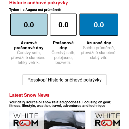
Historie sněhové pokrývky
Týden 1 z August má průměrně:
0.0
0.0
0.0
Azurové
Prašanové
Azurové dny
prašanové dny
dny
Sněhu průměrně,
Čerstvý sníh,
Čerstvý sníh,
převážně slunečně,
převážně slunečno,
polojasno,
slabý vítr.
lehký větřík.
bezvětří.
Rosskopf Historie sněhové pokrývky