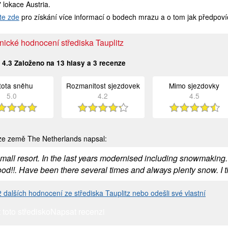
" lokace Austria.
te zde
pro získání více informací o bodech mrazu a o tom jak předpoví
ické hodnocení střediska Tauplitz
:
4.3
Založeno na
13
hlasy a
3
recenze
stota sněhu
Rozmanitost sjezdovek
Mimo sjezdovky
5.0
4.2
4.5
e země The Netherlands napsal:
mall resort. In the last years modernised including snowmaking. I
od!!. Have been there several times and always plenty snow. I th
 2 dalších hodnocení ze střediska Tauplitz nebo odešli své vlastní
 toto středisko
Napsat recenzi