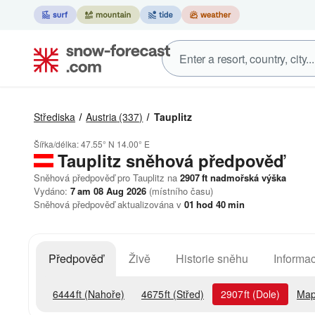
Střediska
Austria
(337)
Tauplitz
Šířka/délka:
47.55° N
14.00° E
Tauplitz
sněhová předpověď
Sněhová předpověď pro Tauplitz na
2907
ft
nadmořská výška
Vydáno:
7 am 08 Aug 2026
(místního času)
Sněhová předpověď aktualizována v
01
hod
40
min
Předpověď
Živě
Historie sněhu
Informac
6444
ft
(Nahoře)
4675
ft
(Střed)
2907
ft
(Dole)
Map