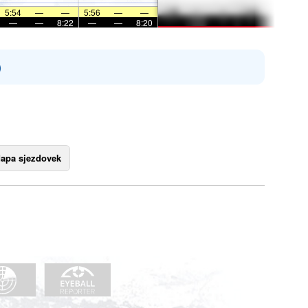
5:54
—
—
5:56
—
—
—
—
8:22
—
—
8:20
)
apa sjezdovek