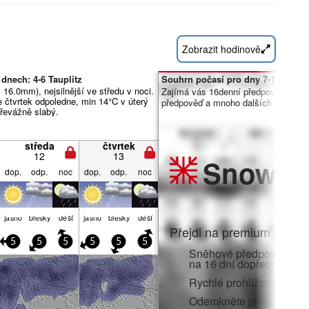
Zobrazit hodinově
dnech: 4-6 Tauplitz
Souhrn počasí pro dny 7-16:
 16.0mm), nejsilnější ve středu v noci.
Zajímá vás 16denní předpověď? Od
 čtvrtek odpoledne, min 14°C v úterý
předpověď a mnoho dalších funkcí č
převážně slabý.
středa
čtvrtek
12
13
Snow
Pr
dop.
odp.
noc
dop.
odp.
noc
jasno
blesky
déšť
jasno
blesky
déšť
Přejdi na premium a zato
5
5
5
5
5
5
Sněhové předpovědi po 
na 16 dní dopředu
Rychlé prohlížení bez r
Odemkněte plný přístup v