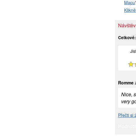
Mapu
Klikně
Návštěvn
Celkové
Ji
Romme
z
Nice, s
very go
Přečti si
Hodnotit