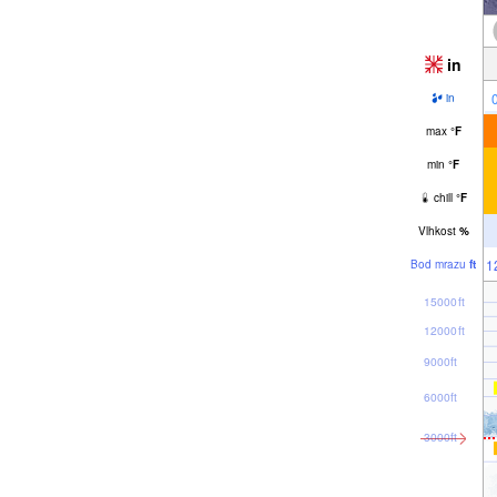
in
in
max
°
F
min
°
F
chill
°
F
Vlhkost
%
1
Bod mrazu
ft
15000ft
12000ft
9000ft
6000ft
3000ft