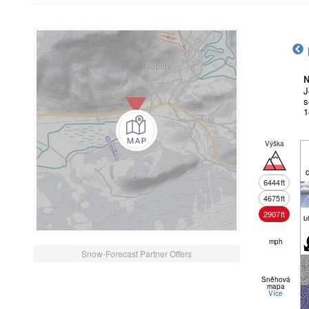
N
J
s
1
Výška
6444
ft
4675
ft
2907
ft
b
mph
Snow-Forecast Partner Offers
Sněhová
mapa
Více