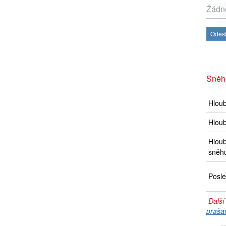
Žádné
Odesl
Sněho
Hlou
Hloub
Hloub
sněh
Posle
Další
praša