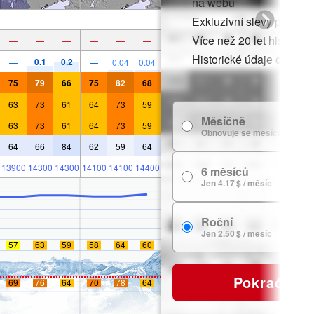
na webu
Exkluzivní slevy pro čle
Více než 20 let historie
—
—
—
—
—
—
Historické údaje o sněh
0.1
0.2
—
—
0.04
0.04
75
79
66
75
82
68
63
73
61
64
73
59
Měsíčně
63
73
61
64
73
59
Obnovuje se měsíčně
64
66
84
62
59
64
13900
14300
14300
14100
14100
14400
6 měsíců
Jen 4.17 $ / měsíc
Roční
Jen 2.50 $ / měsíc
57
63
59
58
64
60
Pokračovat
69
76
64
70
78
64