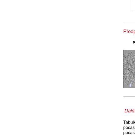
Předp
P
Další
Tabul
počas
počasí