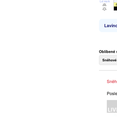
Lvl moře
Lavíno
Oblíbené 
Sněhové
Sněh
Posle