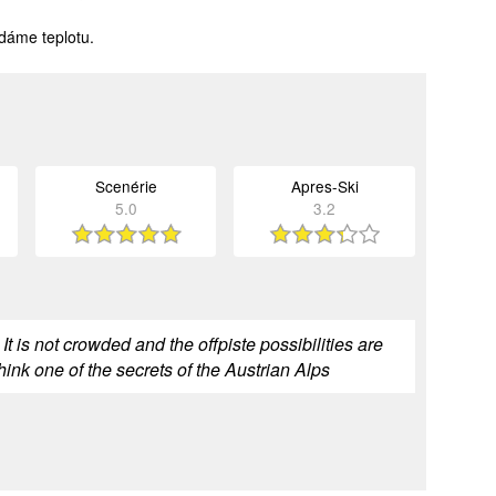
dáme teplotu.
Scenérie
Apres-Ski
5.0
3.2
t is not crowded and the offpiste possibilities are
ink one of the secrets of the Austrian Alps