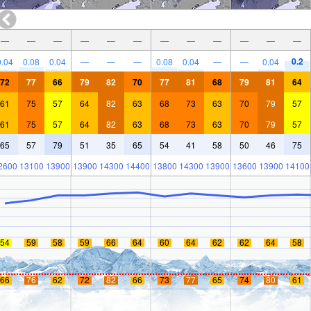
—
—
—
—
—
—
—
—
—
—
—
—
0.2
0.04
0.08
0.04
—
—
—
0.08
0.04
—
—
0.04
72
77
66
79
82
70
77
81
68
79
81
64
61
75
57
64
82
63
68
73
63
70
79
57
61
75
57
64
82
63
68
73
63
70
79
57
65
57
79
51
35
65
54
41
58
50
46
75
2600
13100
13900
13900
14300
14400
13800
14300
13900
13600
13900
14100
54
59
58
59
66
64
60
64
62
62
64
58
66
76
62
72
82
66
73
77
65
74
80
61