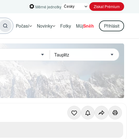
Získat Prémium
Měrné jednotky
Počasí
Novinky
Fotky
Můj
Sněh
Přihlásit