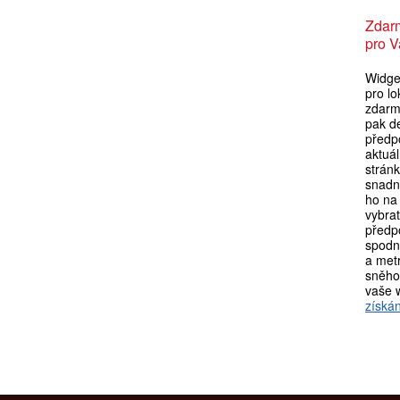
Zdar
pro V
Widget
pro lo
zdarma
pak d
předpo
aktuá
strán
snadn
ho na 
vybra
předpo
spodní
a metr
sněho
vaše 
získán