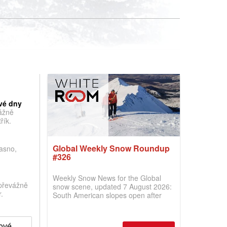
vé dny
vážně
řík.
Global Weekly Snow Roundup
jasno,
#326
Weekly Snow News for the Global
převážně
snow scene, updated 7 August 2026:
.
South American slopes open after
huge snowfalls, New Zealand posts
best conditions of season so far,
Australian areas open most terrain of
hové