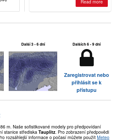
2026, northern hemisphere down to
Read more
two outdoor areas still open.
Další 3 - 6 dní
Dalších 6 - 9 dní
Zaregistrovat nebo
přihlásit se k
přístupu
)
86 m. Naše sofistikované modely pro předpovídaní
í stanice střediska
Tauplitz
. Pro zobrazení předpovědi
Pro rozsáhlejší informace o počasí můžete použít
Meteo