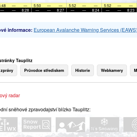
5:48
—
—
5:50
—
—
5:52
—
—
5:52
—
—
—
—
8:28
—
—
8:27
—
—
8:24
—
—
8:23
vé informace:
European Avalanche Warning Services (EAWS
stránky Tauplitz
 zprávy
Průvodce střediskem
Historie
Webkamery
M
ový radar
dní sněhové zpravodajství blízko Tauplitz: