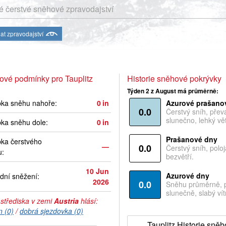
 čerstvé sněhové zpravodajství
at zpravodajství
vé podmínky pro Tauplitz
Historie sněhové pokrývky
Týden 2 z August má průměrně:
bka sněhu nahoře:
0
in
Azurové prašano
0.0
Čerstvý sníh, pře
slunečno, lehký vět
ka sněhu dole:
0
in
Prašanové dny
ka čerstvého
—
0.0
Čerstvý sníh, polo
u:
bezvětří.
10 Jun
Azurové dny
dní sněžení:
2026
0.0
Sněhu průměrně, 
slunečně, slabý vítr
 střediska v zemi
Austria
hlásí:
n (0)
/
dobrá sjezdovka (0)
Tauplitz Historie sně