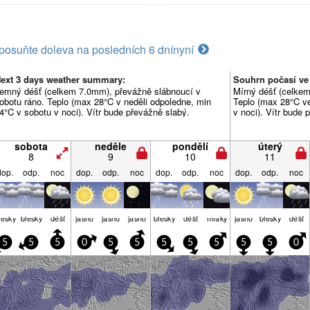
posuňte doleva na posledních 6 dní
nyní
ext 3 days weather summary:
Souhrn počasí ve 
emný déšť (celkem 7.0mm), převážně slábnoucí v
Mírný déšť (celkem
obotu ráno. Teplo (max 28°C v neděli odpoledne, min
Teplo (max 28°C ve
4°C v sobotu v noci). Vítr bude převážně slabý.
v noci). Vítr bude 
sobota
neděle
pondělí
úterý
8
9
10
11
dop.
odp.
noc
dop.
odp.
noc
dop.
odp.
noc
dop.
odp.
noc
lesky
blesky
déšť
jasno
jasno
jasno
blesky
déšť
mraky
jasno
blesky
déšť
5
5
5
0
5
5
5
5
5
5
5
0