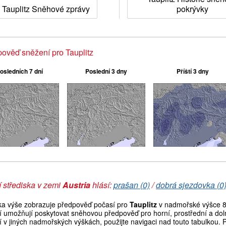
Tauplitz Sněhové zprávy
pokrývky
ověď sněžení pro Tauplitz
osledních 7 dní
Poslední 3 dny
Příští 3 dny
 střediska v zemi
Austria
hlásí:
prašan (0)
/
dobrá sjezdovka (0
ka výše zobrazuje předpověď počasí pro
Tauplitz
v nadmořské výšce 8
í umožňují poskytovat sněhovou předpověď pro horní, prostřední a doln
 v jiných nadmořských výškách, použijte navigaci nad touto tabulkou. 