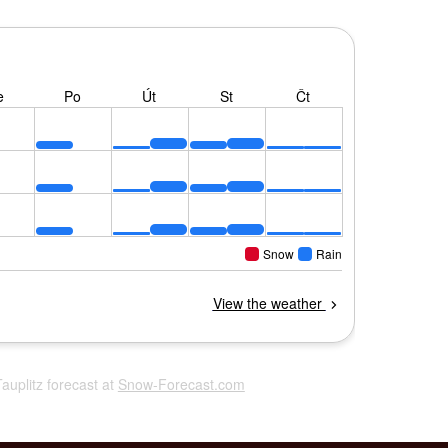
Tauplitz forecast at
Snow-Forecast.com