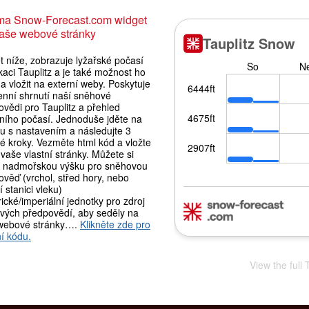
ma Snow-Forecast.com widget
aše webové stránky
 níže, zobrazuje lyžařské počasí
kaci Tauplitz a je také možnost ho
 vložit na externí weby. Poskytuje
enní shrnutí naší sněhové
vědi pro Tauplitz a přehled
lního počasí. Jednoduše jděte na
ku s nastavením a následujte 3
é kroky. Vezměte html kód a vložte
vaše vlastní stránky. Můžete si
t nadmořskou výšku pro sněhovou
věď (vrchol, střed hory, nebo
 stanici vleku)
ické/imperiální jednotky pro zdroj
vých předpovědí, aby seděly na
webové stránky….
Klikněte zde pro
í kódu.
View the full 