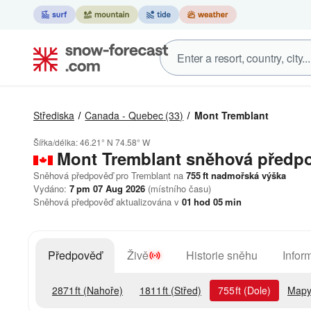
Střediska
Canada - Quebec
(33)
Mont Tremblant
Šířka/délka:
46.21° N
74.58° W
Mont Tremblant
sněhová předp
Sněhová předpověď pro Tremblant na
755
ft
nadmořská výška
Vydáno:
7 pm 07 Aug 2026
(místního času)
Sněhová předpověď aktualizována v
01
hod
05
min
Předpověď
Živě
Historie sněhu
Infor
2871
ft
(Nahoře)
1811
ft
(Střed)
755
ft
(Dole)
Mapy