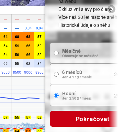
na webu
Exkluzivní slevy pro členy
Více než 20 let historie sněhu
—
—
—
—
Historické údaje o sněhu
—
—
0.04
0.04
64
68
68
57
54
59
66
52
Měsíčně
7.99 $
54
59
66
52
Obnovuje se měsíčně
66
55
62
84
6 měsíců
9000
8500
9000
8900
24.99 $
Jen 4.17 $ / měsíc
Roční
29.99 $
Jen 2.50 $ / měsíc
Pokračovat
57
55
57
52
59
64
67
55