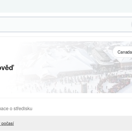
ověď
mace o středisku
 počasí