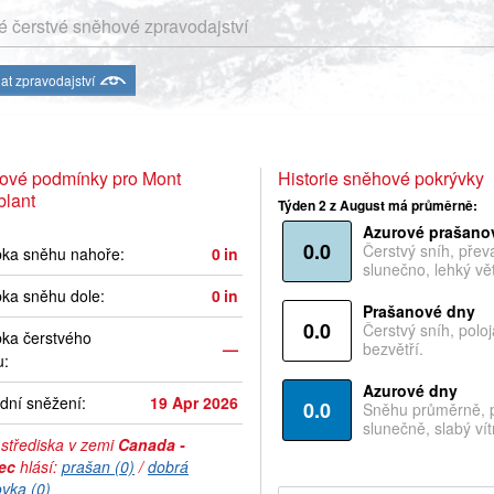
 čerstvé sněhové zpravodajství
at zpravodajství
ové podmínky pro Mont
Historie sněhové pokrývky
blant
Týden 2 z August má průměrně:
Azurové prašano
0.0
Čerstvý sníh, pře
bka sněhu nahoře:
0
in
slunečno, lehký vět
ka sněhu dole:
0
in
Prašanové dny
0.0
Čerstvý sníh, polo
ka čerstvého
—
bezvětří.
u:
Azurové dny
dní sněžení:
19 Apr 2026
0.0
Sněhu průměrně, 
slunečně, slabý vítr
 střediska v zemi
Canada -
ec
hlásí:
prašan (0)
/
dobrá
ovka (0)