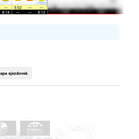
—
5:52
—
—
8:14
—
—
8:12
apa sjezdovek