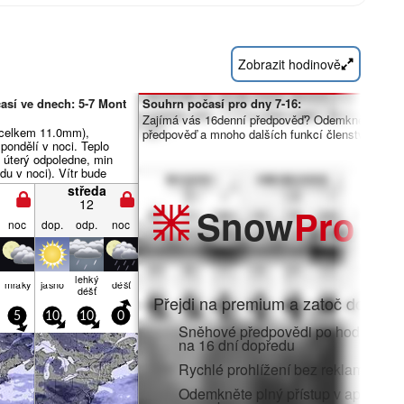
Zobrazit hodinově
así ve dnech: 5-7 Mont
Souhrn počasí pro dny 7-16:
Zajímá vás 16denní předpověď? Odemkněte úpln
(celkem 11.0mm),
předpověď a mnoho dalších funkcí členstvím Pro.
 pondělí v noci. Teplo
 úterý odpoledne, min
du v noci). Vítr bude
abý.
středa
12
Snow
Pro
noc
dop.
odp.
noc
lehký
mraky
jasno
déšť
déšť
Přejdi na premium a zatoč do:
5
10
10
0
Sněhové předpovědi po hodinách 
na 16 dní dopředu
Rychlé prohlížení bez reklam
Odemkněte plný přístup v aplikaci i