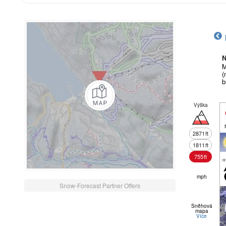
N
M
(
b
Výška
2871
ft
1811
ft
755
ft
m
mph
Snow-Forecast Partner Offers
Sněhová
mapa
Více