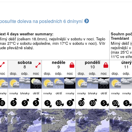
posuňte doleva na posledních 6 dní
nyní
ext 4 days weather summary:
Souhrn poč
Tremblant
írný déšť (celkem 18.0mm), nejsilnější v sobotu v noci. Teplo
max 27°C v sobotu odpoledne, min 17°C v sobotu v noci). Vítr
Mírný déšť 
ude převážně slabý.
nejsilnější v
(max 25°C v
11°C ve stře
převážně sl
sobota
neděle
pondělí
úterý
8
9
10
11
noc
dop.
odp.
noc
dop.
odp.
noc
dop.
odp.
noc
dop.
odp.
raky
mraky
blesky
déšť
mraky
déšť
mraky
mraky
blesky
déšť
mraky
mraky
0
5
5
5
5
10
5
10
10
5
10
5