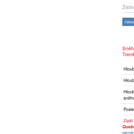
Žádné
Odesl
Sněh
Trem
Hlou
Hloub
Hloub
sněh
Posle
Další
Queb
sjezd