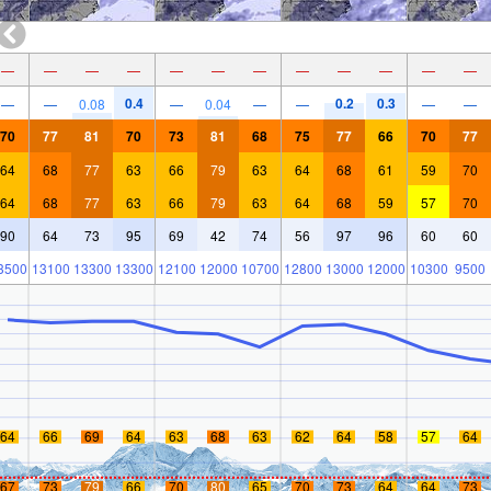
—
—
—
—
—
—
—
—
—
—
—
—
0.4
0.2
0.3
—
—
0.08
—
0.04
—
—
—
—
70
77
81
70
73
81
68
75
77
66
70
77
64
68
77
63
66
79
63
64
68
61
59
70
64
68
77
63
66
79
63
64
68
59
57
70
90
64
73
95
69
42
74
56
97
96
60
60
3500
13100
13300
13300
12100
12000
10700
12800
13000
12000
10300
9500
64
66
69
64
63
68
63
62
64
58
57
64
67
73
79
66
70
80
65
70
73
64
64
73