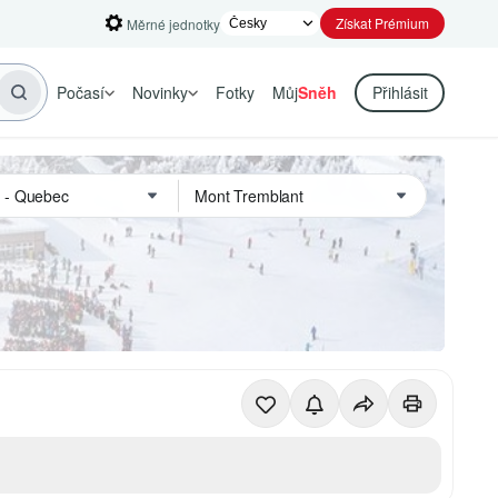
Získat Prémium
Měrné jednotky
Počasí
Novinky
Fotky
Můj
Sněh
Přihlásit