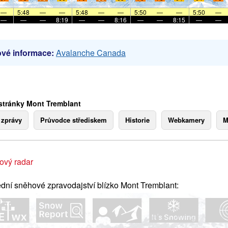
—
5:48
—
—
5:48
—
—
5:50
—
—
5:50
—
—
—
—
8:19
—
—
8:16
—
—
8:15
—
—
vé informace:
Avalanche Canada
stránky Mont Tremblant
 zprávy
Průvodce střediskem
Historie
Webkamery
M
ový radar
dní sněhové zpravodajství blízko Mont Tremblant: