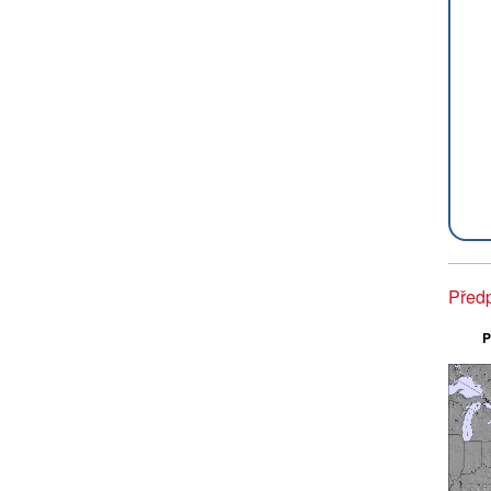
Předp
P