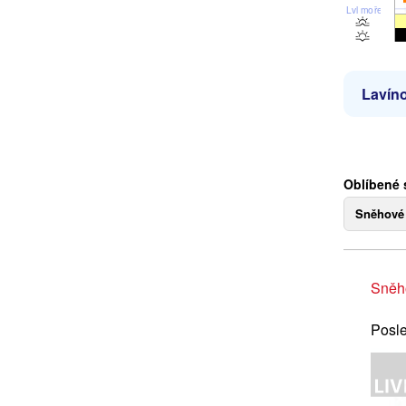
Lvl moře
Lavíno
Oblíbené 
Sněhové
Sněh
Posle