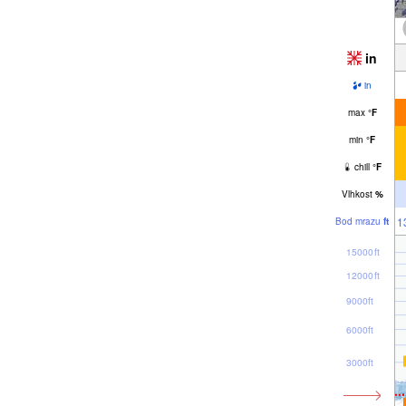
in
in
max
°
F
min
°
F
chill
°
F
Vlhkost
%
1
Bod mrazu
ft
15000ft
12000ft
9000ft
6000ft
3000ft