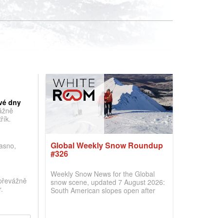
vé dny
vážně
řík.
Global Weekly Snow Roundup
jasno,
#326
Weekly Snow News for the Global
převážně
snow scene, updated 7 August 2026:
.
South American slopes open after
huge snowfalls, New Zealand posts
best conditions of season so far,
Australian areas open most terrain of