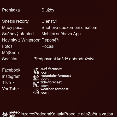
Prohlídka
Služby
Sněžní rezorty
Členství
Mapy počasí
Sněhová upozornění emailem
Sněhový přehled
Mobilní sněhová App
Novinky z Whiteroom
Reportéři
Fotos
Počasí
MůjSněh
Sociální
Předpovídat každé dobrodružství
Facebook
Instagram
TikTok
YouTube
Inzerce
Podpora
Kontakt
Propojte nás
Zpětná vazba