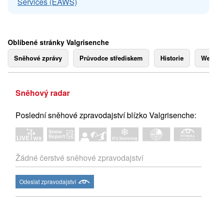
Services (EAWS)
Oblíbené stránky Valgrisenche
Sněhové zprávy
Průvodce střediskem
Historie
Webk
Sněhový radar
Poslední sněhové zpravodajství blízko Valgrisenche:
Žádné čerstvé sněhové zpravodajství
Odeslat zpravodajství