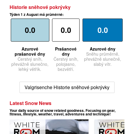
Historie sněhové pokrývky
Týden 1 z August má průměrně:
0.0
0.0
0.0
Azurové
Prašanové
Azurové dny
prašanové dny
dny
Sněhu průměrně,
Čerstvý sníh,
Čerstvý sníh,
převážně slunečně,
převážně slunečno,
polojasno,
slabý vítr.
lehký větřík.
bezvětří.
Valgrisenche Historie sněhové pokrývky