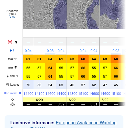
Sněhová
mapa
Více
in
—
—
—
—
—
—
—
—
—
0.
0.04
—
0.08
0.04
—
0.04
0.04
—
0.08
in
61
61
64
61
63
68
64
63
68
6
max
°
F
55
57
64
55
57
66
55
57
66
5
min
°
F
55
57
64
55
57
66
55
57
66
5
chill
°
F
70
53
54
63
40
37
62
47
45
6
Vlhkost
%
14400
14100
14600
14400
14300
15100
14600
14600
15100
144
Bod mrazu
ft
—
6:20
—
—
6:22
—
—
6:22
—
—
—
—
8:52
—
—
8:51
—
—
8:
Lavínové informace:
European Avalanche Warning