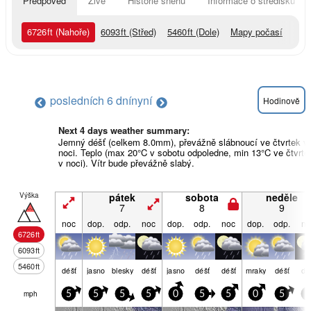
Předpověď
Živě
Historie sněhu
Informace o středisku
6726
ft
(Nahoře)
6093
ft
(Střed)
5460
ft
(Dole)
Mapy počasí
posledních 6 dní
nyní
Hodinově
Next 4 days weather summary:
Jemný déšť (celkem 8.0mm), převážně slábnoucí ve čtvrtek v
noci. Teplo (max 20°C v sobotu odpoledne, min 13°C ve čtvrte
v noci). Vítr bude převážně slabý.
Výška
pátek
sobota
neděle
7
8
9
noc
dop.
odp.
noc
dop.
odp.
noc
dop.
odp.
no
6726
ft
6093
ft
5460
ft
déšť
jasno
blesky
déšť
jasno
déšť
déšť
mraky
déšť
dé
mph
5
5
5
5
0
5
5
0
5
5