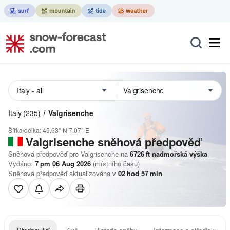
Italy
(235)
Valgrisenche
Šířka/délka:
45.63° N
7.07° E
Valgrisenche
sněhová předpověď
Sněhová předpověď pro Valgrisenche na
6726
ft
nadmořská výška
Vydáno:
7 pm 06 Aug 2026
(místního času)
Sněhová předpověď aktualizována v
02
hod
57
min