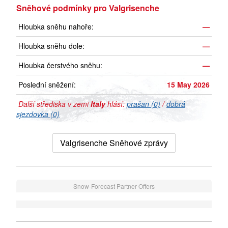
Sněhové podmínky pro Valgrisenche
Hloubka sněhu nahoře:
—
Hloubka sněhu dole:
—
Hloubka čerstvého sněhu:
—
Poslední sněžení:
15 May 2026
Další střediska v zemi
Italy
hlásí:
prašan (0)
/
dobrá
sjezdovka (0)
Valgrisenche Sněhové zprávy
Snow-Forecast Partner Offers