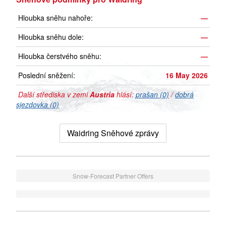
Hloubka sněhu nahoře:
—
Hloubka sněhu dole:
—
Hloubka čerstvého sněhu:
—
Poslední sněžení:
16 May 2026
Další střediska v zemi
Austria
hlásí:
prašan (0)
/
dobrá
sjezdovka (0)
Waidring Sněhové zprávy
Snow-Forecast Partner Offers