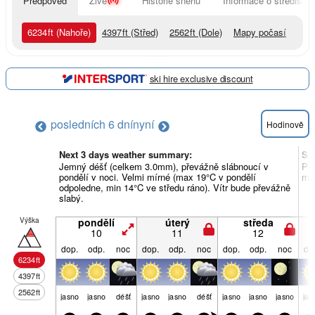
Předpověď
Živě
Historie sněhu
Informace o středisku
6234
ft
(Nahoře)
4397
ft
(Střed)
2562
ft
(Dole)
Mapy počasí
ski hire exclusive discount
posledních 6 dní
nyní
Hodinově
Next 3 days weather summary:
So
Jemný déšť (celkem 3.0mm), převážně slábnoucí v
Pře
pondělí v noci. Velmi mírné (max 19°C v pondělí
min
odpoledne, min 14°C ve středu ráno). Vítr bude převážně
slabý.
Výška
pondělí
úterý
středa
10
11
12
dop.
odp.
noc
dop.
odp.
noc
dop.
odp.
noc
do
6234
ft
4397
ft
2562
ft
jasno
jasno
déšť
jasno
jasno
déšť
jasno
jasno
jasno
jas