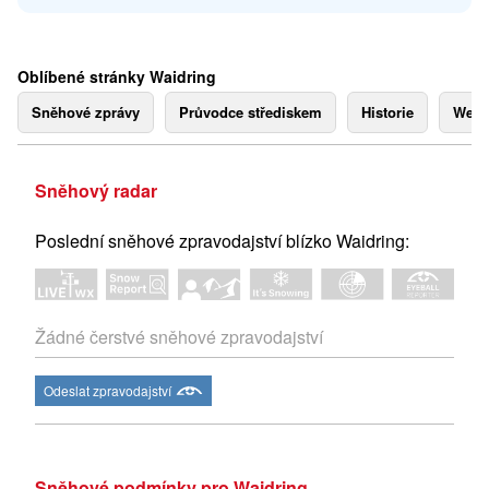
Oblíbené stránky Waidring
Sněhové zprávy
Průvodce střediskem
Historie
Webk
Sněhový radar
Poslední sněhové zpravodajství blízko Waidring:
Žádné čerstvé sněhové zpravodajství
Odeslat zpravodajství
Sněhové podmínky pro Waidring