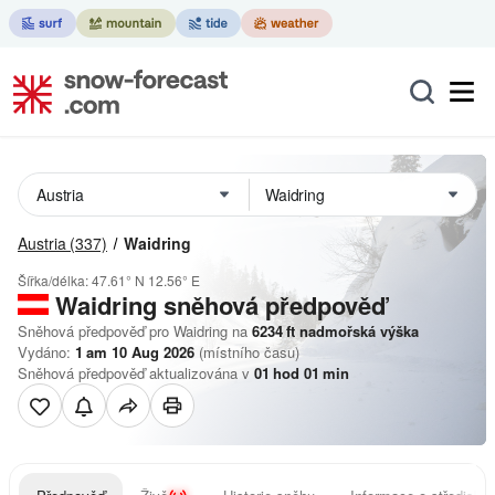
Austria
(337)
Waidring
Šířka/délka:
47.61° N
12.56° E
Waidring
sněhová předpověď
Sněhová předpověď pro Waidring na
6234
ft
nadmořská výška
Vydáno:
1 am 10 Aug 2026
(místního času)
Sněhová předpověď aktualizována v
01
hod
01
min