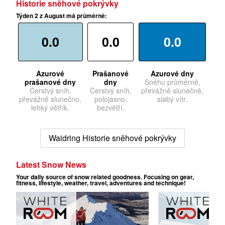
Historie sněhové pokrývky
Týden 2 z August má průměrně:
0.0
0.0
0.0
Azurové
Prašanové
Azurové dny
prašanové dny
dny
Sněhu průměrně,
Čerstvý sníh,
Čerstvý sníh,
převážně slunečně,
převážně slunečno,
polojasno,
slabý vítr.
lehký větřík.
bezvětří.
Waidring Historie sněhové pokrývky