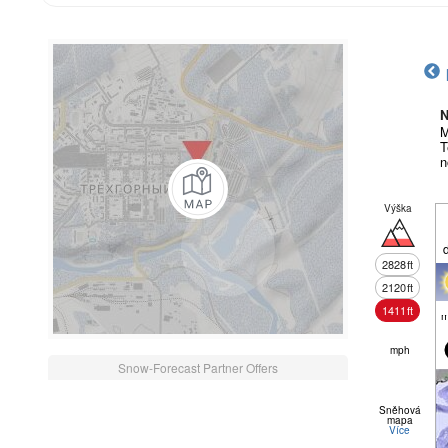
N
M
T
n
Výška
2828
ft
2120
ft
1411
ft
m
mph
Snow-Forecast Partner Offers
Sněhová
mapa
Více