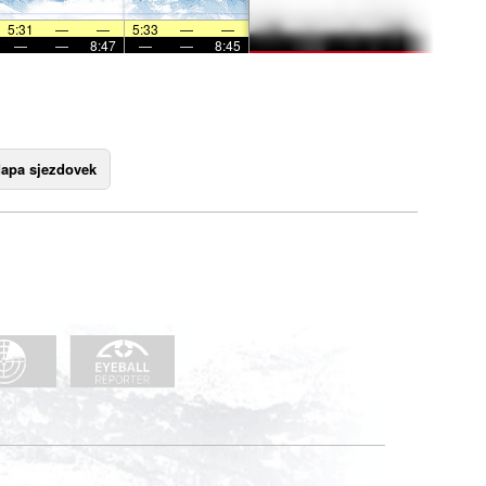
5:31
—
—
5:33
—
—
—
—
8:47
—
—
8:45
apa sjezdovek