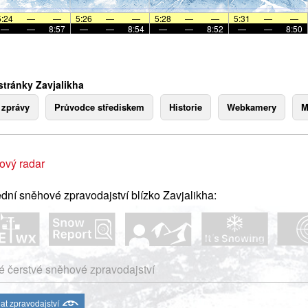
5:24
—
—
5:26
—
—
5:28
—
—
5:31
—
—
—
—
8:57
—
—
8:54
—
—
8:52
—
—
8:50
stránky Zavjalikha
 zprávy
Průvodce střediskem
Historie
Webkamery
M
ový radar
dní sněhové zpravodajství blízko Zavjalikha:
 čerstvé sněhové zpravodajství
at zpravodajství