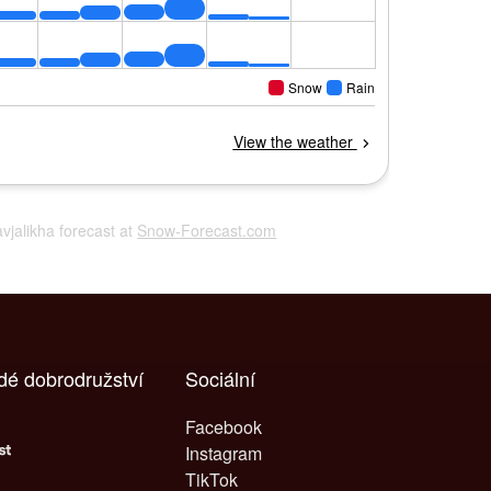
avjalikha forecast at
Snow-Forecast.com
dé dobrodružství
Sociální
Facebook
Instagram
TikTok