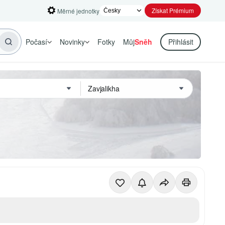
Získat Prémium
Měrné jednotky
Počasí
Novinky
Fotky
Můj
Sněh
Přihlásit