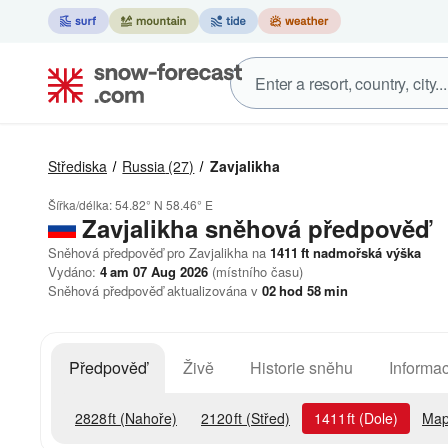
Střediska
Russia
(27)
Zavjalikha
Šířka/délka:
54.82° N
58.46° E
Zavjalikha
sněhová předpověď
Sněhová předpověď pro Zavjalikha na
1411
ft
nadmořská výška
Vydáno:
4 am 07 Aug 2026
(místního času)
Sněhová předpověď aktualizována v
02
hod
58
min
Předpověď
Živě
Historie sněhu
Informac
2828
ft
(Nahoře)
2120
ft
(Střed)
1411
ft
(Dole)
Map