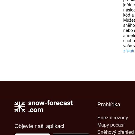
jděte
násle
kód a 
Můžet
sněho
nebo s
a metr
sněho
vaše 
získán
Prohlídka
Sněžní rezorty
Mapy počasí
Objevte naši aplikaci
Sněhový přehled