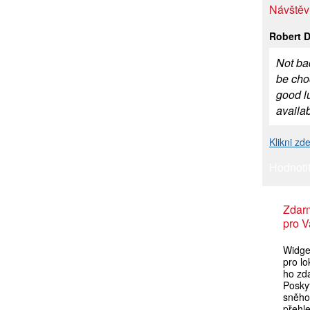
Návštěv
Robert 
Not bad
be choo
good lu
availab
Klikni zd
Hodnotit
Zdar
pro V
Widget
pro lo
ho zda
Poskyt
sněho
přehl