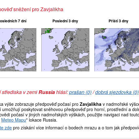
ověď sněžení pro Zavjalikha
osledních 7 dní
Poslední 3 dny
Příští 3 dny
 střediska v zemi
Russia
hlásí:
prašan (0)
/
dobrá sjezdovka (0)
ka výše zobrazuje předpověď počasí pro
Zavjalikha
v nadmořské výšce
í umožňují poskytovat sněhovou předpověď pro horní, prostřední a doln
vědi počasí v jiných nadmořských výškách, použijte navigaci nad tout
t
Meteo Mapu
" lokace Russia.
te zde
pro získání více informací o bodech mrazu a o tom jak předpoví