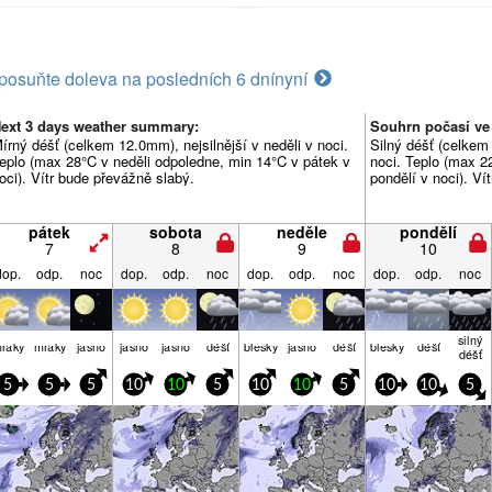
posuňte doleva na posledních 6 dní
nyní
ext 3 days weather summary:
Souhrn počasí ve 
írný déšť (celkem 12.0mm), nejsilnější v neděli v noci.
Silný déšť (celkem
eplo (max 28°C v neděli odpoledne, min 14°C v pátek v
noci. Teplo (max 2
oci). Vítr bude převážně slabý.
pondělí v noci). Ví
pátek
sobota
neděle
pondělí
7
8
9
10
dop.
odp.
noc
dop.
odp.
noc
dop.
odp.
noc
dop.
odp.
noc
silný
raky
mraky
jasno
jasno
jasno
déšť
blesky
jasno
déšť
blesky
déšť
déšť
5
5
5
10
10
5
10
10
5
10
10
5