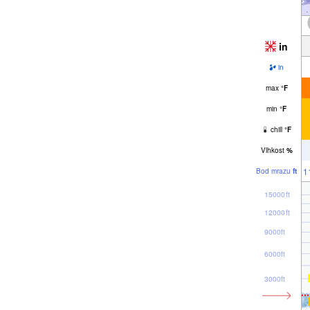
in
in
max
°
F
min
°
F
chill
°
F
Vlhkost
%
1
Bod mrazu
ft
15000ft
12000ft
9000ft
6000ft
3000ft