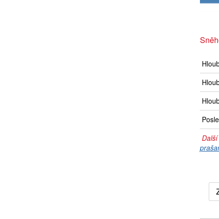
Sněh
Hlou
Hloub
Hloub
Posle
Další
praša