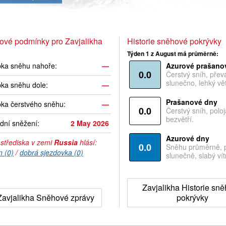
ové podmínky pro Zavjalikha
Historie sněhové pokrývky
Týden 1 z August má průměrně:
bka sněhu nahoře:
—
Azurové prašano
0.0
Čerstvý sníh, pře
slunečno, lehký vět
ka sněhu dole:
—
Prašanové dny
ka čerstvého sněhu:
—
0.0
Čerstvý sníh, polo
bezvětří.
dní sněžení:
2 May 2026
Azurové dny
 střediska v zemi
Russia
hlásí:
0.0
Sněhu průměrně, 
n (0)
/
dobrá sjezdovka (0)
slunečně, slabý vítr
Zavjalikha Historie sn
Zavjalikha Sněhové zprávy
pokrývky