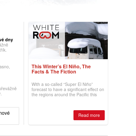
vé dny
vážně
řík.
This Winter’s El Niño, The
jasno,
Facts & The Fiction
With a so-called “Super El Niño”
převážně
forecast to have a significant effect on
.
the regions around the Pacific this
winter, the question skiers are asking
is simple: book now or wait, and
where are the best odds?
ěhové
Read more