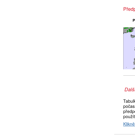
Předp
P
Další
Tabul
počas
předpo
použí
Klikně