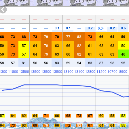
—
—
—
—
—
—
—
—
—
—
—
—
0.1
0.1
0.2
0.2
0.6
—
—
—
—
—
—
0.04
68
73
68
73
79
70
77
82
73
66
64
59
59
73
57
64
79
63
66
82
61
63
63
50
59
73
57
64
79
63
66
82
61
63
63
46
58
57
81
56
56
83
59
54
83
87
93
95
1300
11800
13500
13500
13500
13500
13100
13100
12800
11200
10700
8900
57
64
62
64
71
66
68
73
67
60
58
52
64
73
63
69
79
66
72
82
67
64
64
55