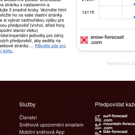
 na stránku s nastavením a
dujte 3 snadné kroky. Vezměte html
vložte ho na vaše vlastní stránky.
e si vybrat nadmořskou výšku pro
vou předpověď (vrchol, střed hory,
podní stanici vleku)
ické/imperiální jednotky pro zdroj
vých předpovědí, aby seděly na
webové stránky….
Klikněte zde pro
í kódu.
View the full Z
Služby
Předpovídat kaž
Členství
Sněhová upozornění emailem
Mobilní sněhová App