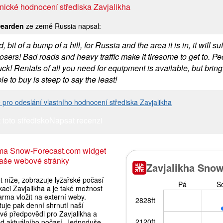
nické hodnocení střediska Zavjalikha
Dearden
ze země Russia napsal:
, bit of a bump of a hill, for Russia and the area it is in, it will
sers! Bad roads and heavy traffic make it tiresome to get to. Peopl
ck! Rentals of all you need for equipment is available, but brin
le to buy is steep to say the least!
e pro odeslání vlastního hodnocení střediska Zavjalikha
 toto středisko
Napsat recenzi
ma Snow-Forecast.com widget
aše webové stránky
 níže, zobrazuje lyžařské počasí
kaci Zavjalikha a je také možnost
rma vložit na externí weby.
uje pak denní shrnutí naší
vé předpovědi pro Zavjalikha a
ed aktuálního počasí. Jednoduše