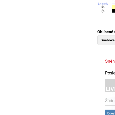
Lvl moře
Oblíbené 
Sněhové
Sněh
Posle
Žádné
Odesl