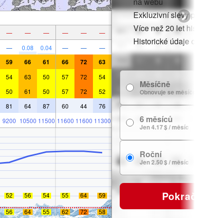
na webu
Exkluzivní slevy pro čle
Více než 20 let historie
—
—
—
—
—
—
Historické údaje o sněh
—
0.08
0.04
—
—
—
59
66
61
66
72
63
54
63
50
57
72
54
Měsíčně
50
61
50
57
72
52
Obnovuje se měsíčně
81
64
87
60
44
76
6 měsíců
9200
10500
11500
11600
11600
11300
Jen 4.17 $ / měsíc
Roční
Jen 2.50 $ / měsíc
Pokračovat
52
56
54
55
64
59
56
64
55
62
72
58