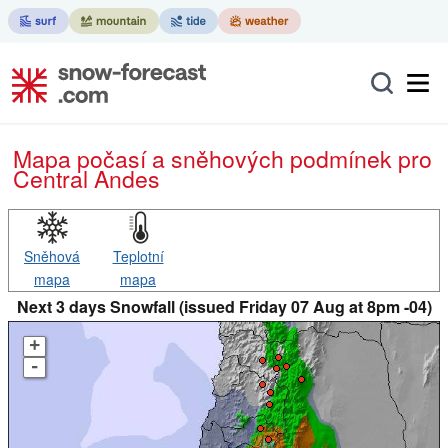
Mapa počasí a sněhových podmínek pro
Central Andes
Sněhová
Teplotní
mapa
mapa
Next 3 days Snowfall (issued Friday 07 Aug at 8pm -04)
+
-