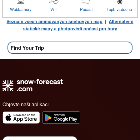
Webkamery
Vítr
Počasí
Tepl. vzduchu
Seznam všech animovaných sněhových map
|
Alternativní
statické mapy a předpovědi počasí pro hory
Find Your Trip
Objevte naši aplikaci