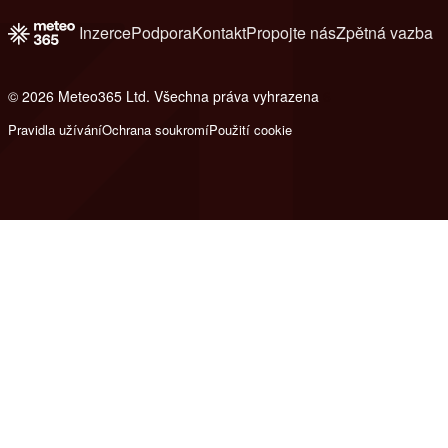
Inzerce
Podpora
Kontakt
Propojte nás
Zpětná vazba
© 2026 Meteo365 Ltd. Všechna práva vyhrazena
6
Pravidla užívání
Ochrana soukromí
Použití cookie