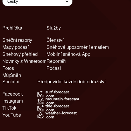
Prohlídka
Služby
Sněžní rezorty
Členství
Mapy počasí
Sněhová upozornění emailem
Sněhový přehled
Mobilní sněhová App
Novinky z Whiteroom
Reportéři
Fotos
Počasí
MůjSněh
Sociální
Předpovídat každé dobrodružství
Facebook
Instagram
TikTok
YouTube