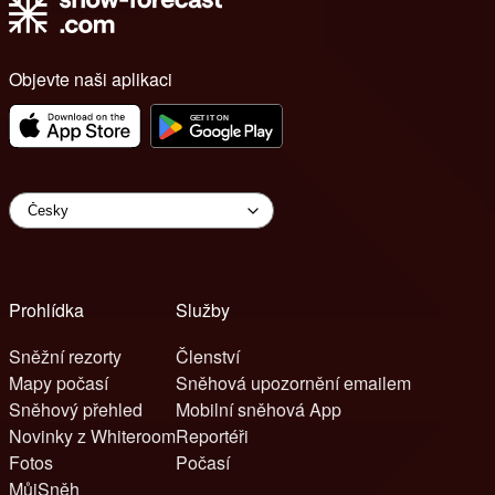
Objevte naši aplikaci
Prohlídka
Služby
Sněžní rezorty
Členství
Mapy počasí
Sněhová upozornění emailem
Sněhový přehled
Mobilní sněhová App
Novinky z Whiteroom
Reportéři
Fotos
Počasí
MůjSněh