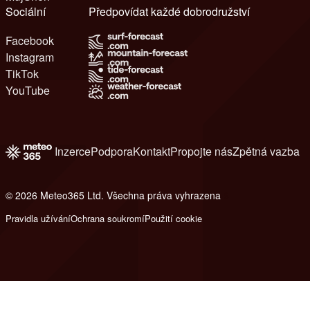
Sociální
Předpovídat každé dobrodružství
Facebook
Instagram
TikTok
YouTube
Inzerce
Podpora
Kontakt
Propojte nás
Zpětná vazba
© 2026 Meteo365 Ltd. Všechna práva vyhrazena
6
Pravidla užívání
Ochrana soukromí
Použití cookie