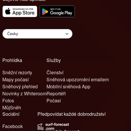
Prohlídka
Služby
Sněžní rezorty
Členství
Mapy počasí
Sněhová upozornění emailem
Sněhový přehled
Mobilní sněhová App
Novinky z Whiteroom
Reportéři
Fotos
Počasí
MůjSněh
Sociální
Předpovídat každé dobrodružství
Facebook