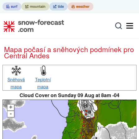
Mapa počasí a sněhových podmínek pro
Central Andes
Sněhová
Teplotní
mapa
mapa
Cloud Cover on Sunday 09 Aug at 8am -04
+
-