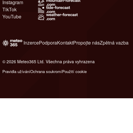
Instagram
TikTok
YouTube
Inzerce
Podpora
Kontakt
Propojte nás
Zpětná vazba
© 2026 Meteo365 Ltd. Všechna práva vyhrazena
6
Pravidla užívání
Ochrana soukromí
Použití cookie