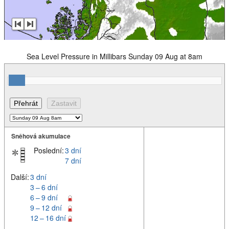
Sea Level Pressure in Millibars Sunday 09 Aug at 8am
Sněhová akumulace
Poslední:
3 dní
7 dní
Další:
3 dní
3 – 6 dní
6 – 9 dní
9 – 12 dní
12 – 16 dní