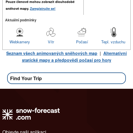
Pouze členové mohou zobrazit dlouhodobé
sněhové mapy.
Zaregistrujte se!
Aktuální podmínky
Webkamery
Vítr
Počasí
Tepl. vzduchu
Seznam všech animovaných sněhových map
|
Alternativní
statické mapy a předpovědi počasí pro hory
Find Your Trip
Objevte naši aplikaci