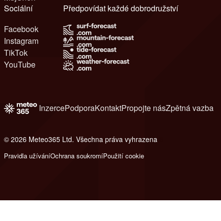
Sociální
Předpovídat každé dobrodružství
Facebook
Instagram
TikTok
YouTube
Inzerce
Podpora
Kontakt
Propojte nás
Zpětná vazba
© 2026 Meteo365 Ltd. Všechna práva vyhrazena
6
Pravidla užívání
Ochrana soukromí
Použití cookie