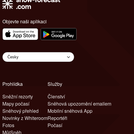
Objevte naši aplikaci
Prohlídka
Služby
Sněžní rezorty
Členství
Mapy počasí
Sněhová upozornění emailem
Sněhový přehled
Mobilní sněhová App
Novinky z Whiteroom
Reportéři
Fotos
Počasí
MůjSněh