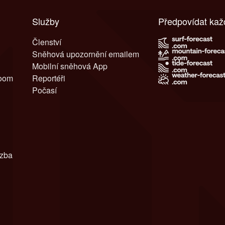
Služby
Předpovídat ka
Členství
Sněhová upozornění emailem
Mobilní sněhová App
room
Reportéři
Počasí
azba