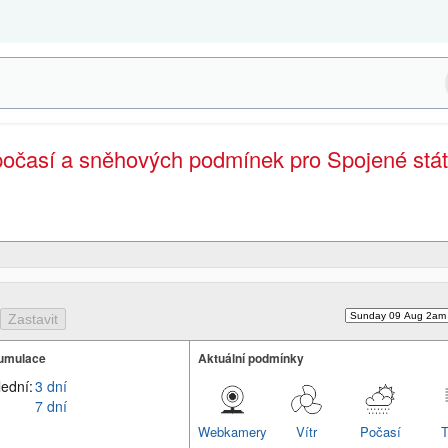
 počasí a sněhových podmínek pro Spojené stá
umulace
Aktuální podmínky
lední:
3 dní
7 dní
Webkamery
Vítr
Počasí
T