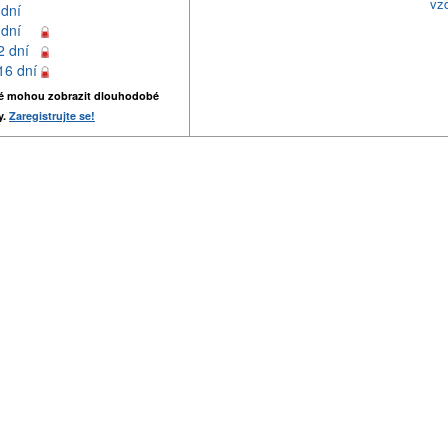
vz
 dní
 dní
2 dní
16 dní
é mohou zobrazit dlouhodobé
y.
Zaregistrujte se!