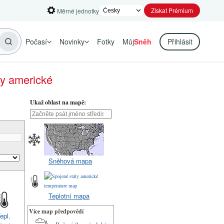
Získat Prémium
Měrné jednotky
Počasí
Novinky
Fotky
Můj
Sněh
Přihlásit
ty americké
Ukaž oblast na mapě:
Sněhová mapa
Teplotní mapa
Více map předpovědí
epl.