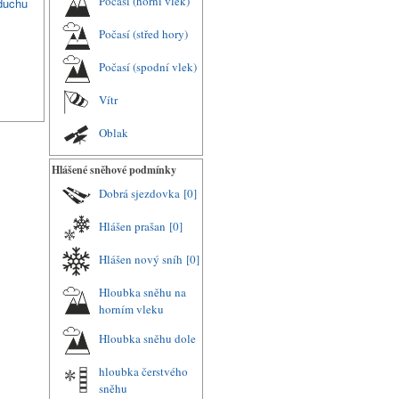
Počasí (horní vlek)
duchu
Počasí (střed hory)
Počasí (spodní vlek)
Vítr
Oblak
Hlášené sněhové podmínky
Dobrá sjezdovka
[0]
Hlášen prašan
[0]
Hlášen nový sníh
[0]
Hloubka sněhu na
horním vleku
Hloubka sněhu dole
hloubka čerstvého
sněhu