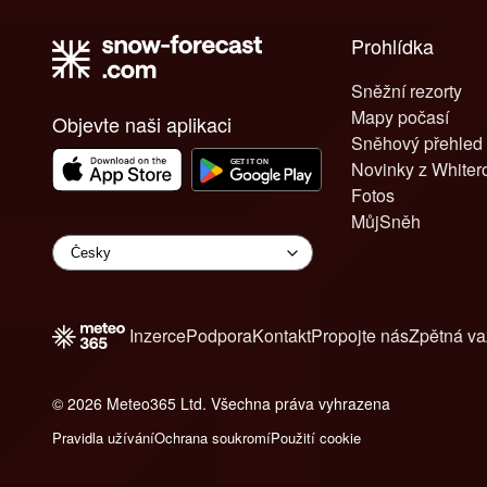
Prohlídka
Sněžní rezorty
Mapy počasí
Objevte naši aplikaci
Sněhový přehled
Novinky z White
Fotos
MůjSněh
Inzerce
Podpora
Kontakt
Propojte nás
Zpětná v
© 2026 Meteo365 Ltd. Všechna práva vyhrazena
6
Pravidla užívání
Ochrana soukromí
Použití cookie