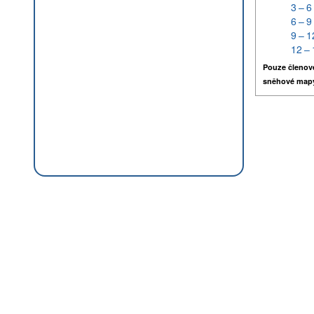
3 – 6
6 – 9
9 – 1
12 – 
Pouze členov
sněhové map