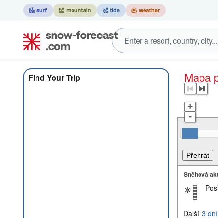
Mapa
Find Your Trip
+
-
Sněhová ak
Pos
Další:
3 dní