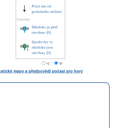
Počet dní od
posledního sněžení
Ukaž kde:
Středisko je plně
otevřeno
[0]
Sjezdovky ve
středisku jsou
otevřeny
[0]
°C
°F
statické mapy a předpovědi počasí pro hory