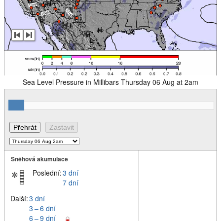
Sea Level Pressure in Millibars Thursday 06 Aug at 2am
Sněhová akumulace
Poslední:
3 dní
7 dní
Další:
3 dní
3 – 6 dní
6 – 9 dní