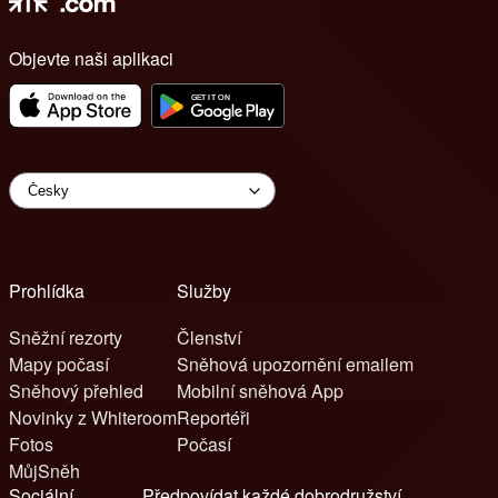
Objevte naši aplikaci
Prohlídka
Služby
Sněžní rezorty
Členství
Mapy počasí
Sněhová upozornění emailem
Sněhový přehled
Mobilní sněhová App
Novinky z Whiteroom
Reportéři
Fotos
Počasí
MůjSněh
Sociální
Předpovídat každé dobrodružství