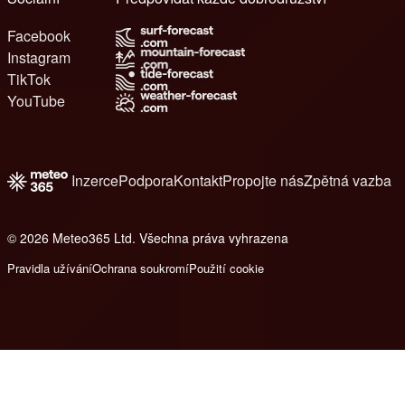
Facebook
Instagram
TikTok
YouTube
Inzerce
Podpora
Kontakt
Propojte nás
Zpětná vazba
© 2026 Meteo365 Ltd. Všechna práva vyhrazena
6
Pravidla užívání
Ochrana soukromí
Použití cookie