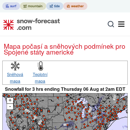
Mapa počasí a sněhových podmínek pro
Spojené státy americké
Sněhová
Teplotní
mapa
mapa
Snowfall for 3 hrs ending Thursday 06 Aug at 2am EDT
+
-