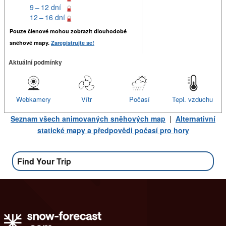
9 – 12 dní
12 – 16 dní
Pouze členové mohou zobrazit dlouhodobé
sněhové mapy.
Zaregistrujte se!
Aktuální podmínky
Webkamery
Vítr
Počasí
Tepl. vzduchu
Seznam všech animovaných sněhových map
|
Alternativní
statické mapy a předpovědi počasí pro hory
Find Your Trip