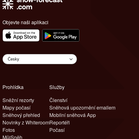
Objevte naši aplikaci
Prohlídka
Služby
Sněžní rezorty
Členství
Mapy počasí
Sněhová upozornění emailem
Sněhový přehled
Mobilní sněhová App
Novinky z Whiteroom
Reportéři
Fotos
Počasí
MůjSněh