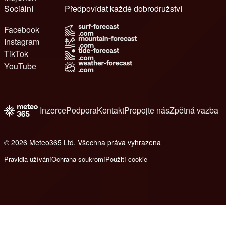
Sociální
Předpovídat každé dobrodružství
Facebook
Instagram
TikTok
YouTube
Inzerce
Podpora
Kontakt
Propojte nás
Zpětná vazba
© 2026 Meteo365 Ltd. Všechna práva vyhrazena
6
Pravidla užívání
Ochrana soukromí
Použití cookie