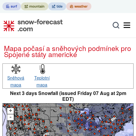
Mapa počasí a sněhových podmínek pro
Spojené státy americké
Sněhová
Teplotní
mapa
mapa
Next 3 days Snowfall (issued Friday 07 Aug at 2pm
EDT)
+
-