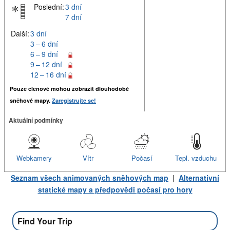
Poslední:
3 dní
7 dní
Další:
3 dní
3 – 6 dní
6 – 9 dní
9 – 12 dní
12 – 16 dní
Pouze členové mohou zobrazit dlouhodobé
sněhové mapy.
Zaregistrujte se!
Aktuální podmínky
Webkamery
Vítr
Počasí
Tepl. vzduchu
Seznam všech animovaných sněhových map
|
Alternativní
statické mapy a předpovědi počasí pro hory
Find Your Trip