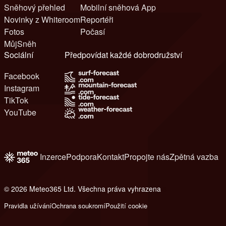
Sněhový přehled
Mobilní sněhová App
Novinky z Whiteroom
Reportéři
Fotos
Počasí
MůjSněh
Sociální
Předpovídat každé dobrodružství
Facebook
Instagram
TikTok
YouTube
Inzerce
Podpora
Kontakt
Propojte nás
Zpětná vazba
© 2026 Meteo365 Ltd. Všechna práva vyhrazena
6
Pravidla užívání
Ochrana soukromí
Použití cookie