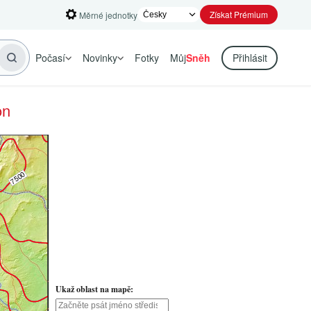
Získat Prémium
Měrné jednotky
Počasí
Novinky
Fotky
Můj
Sněh
Přihlásit
on
Ukaž oblast na mapě: