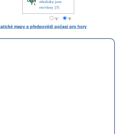
středisku jsou
otevřeny
[3]
°C
°F
statické mapy a předpovědi počasí pro hory