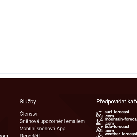
Služby
Předpovídat ka
Členství
Sněhová upozornění emailem
Mobilní sněhová App
room
Reportéři