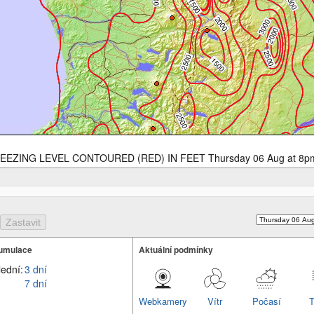
EEZING LEVEL CONTOURED (RED) IN FEET Thursday 06 Aug at 8p
umulace
Aktuální podmínky
lední:
3 dní
7 dní
Webkamery
Vítr
Počasí
T