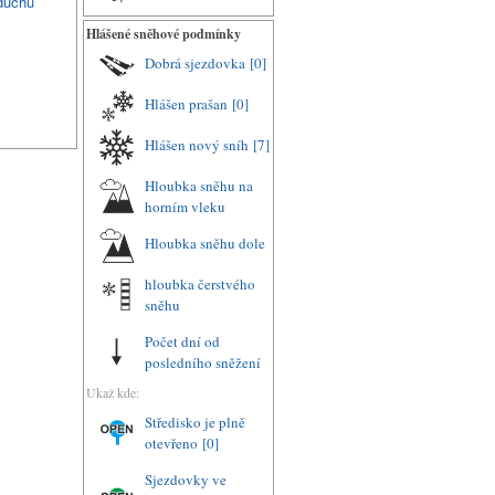
duchu
Hlášené sněhové podmínky
Dobrá sjezdovka
[0]
Hlášen prašan
[0]
Hlášen nový sníh
[7]
Hloubka sněhu na
horním vleku
Hloubka sněhu dole
hloubka čerstvého
sněhu
Počet dní od
posledního sněžení
Ukaž kde:
Středisko je plně
otevřeno
[0]
Sjezdovky ve