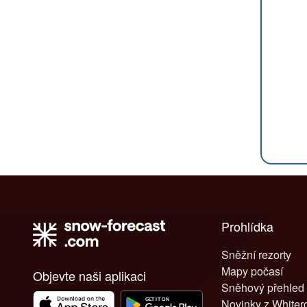
Prohlídka
Sněžní rezorty
Mapy počasí
Objevte naši aplikaci
Sněhový přehled
Novinky z White