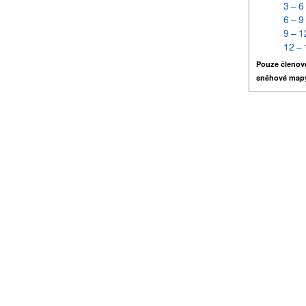
3 – 6
6 – 9
9 – 1
12 – 
Pouze členov
sněhové map