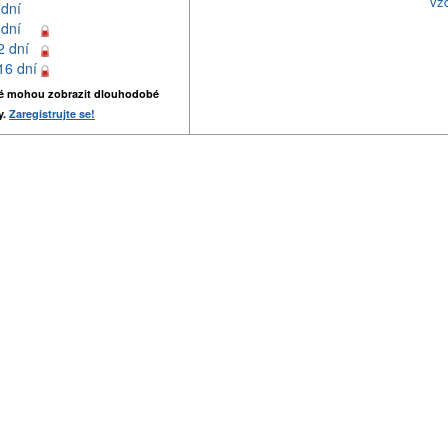
vz
 dní
 dní
2 dní
16 dní
é mohou zobrazit dlouhodobé
y.
Zaregistrujte se!