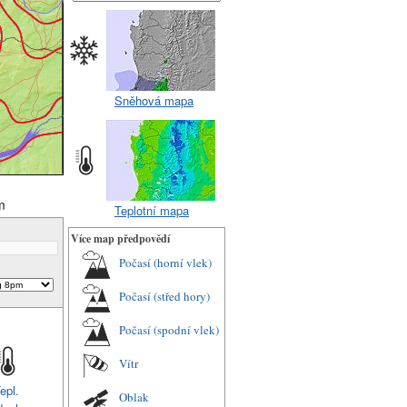
Sněhová mapa
m
Teplotní mapa
Více map předpovědí
Počasí (horní vlek)
Počasí (střed hory)
Počasí (spodní vlek)
Vítr
epl.
Oblak